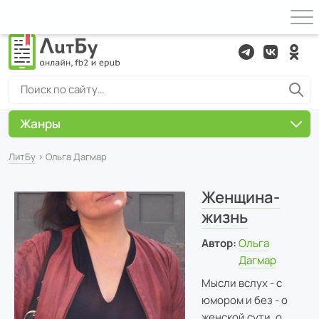
Жанры
ЛитБу
› Ольга Дагмар
Женщина-
жизнь
Автор:
Ольга
Дагмар
Мысли вслух - с
юмором и без - о
женской сути, о