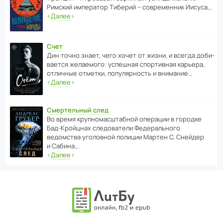
Римский импе­ратор Тиберий – совре­менник Иисуса…
‹
Далее
›
Счет
Дин точно знает, чего хочет от жизни, и всегда доби­
ва­ется жела­е­мого: успе­шная спор­ти­вная карьера,
отли­чные отметки, попу­ля­р­ность и внимание…
‹
Далее
›
Смертельный след
Во время круп­но­мас­ш­та­бной операции в городке
Бад‑Крой­цнах следо­ва­тели Феде­раль­ного
ведомства уголо­вной полиции Мартен С. Снейдер
и Сабина…
‹
Далее
›