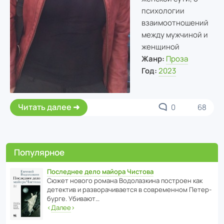
психологии
взаимоотношений
между мужчиной и
женщиной
Жанр:
Проза
Год:
2023
Читать далее
0
68
Популярное
Последнее дело майора Чистова
Сюжет нового романа Водо­ла­з­кина пост­роен как
дете­ктив и разво­ра­чи­ва­ется в совре­менном Пете­р­
бурге. Убивают…
‹
Далее
›