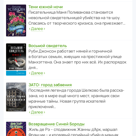
Тени южной ночи
Писа­тель­ница Маня Поли­ва­нова стано­вится
невольной свиде­тель­ницей убийства на тв-шоу.
Спасаясь от твор­че­с­кого кризиса, она приезжает…
‹
Далее
›
Восьмой свидетель
Руби Джонсон рабо­тает няней и горни­чной
в богатых семьях, живущих на прес­ти­жной улице
Манх­эт­тена. Она знает про них всё. Их распо­рядок
дня…
‹
Далее
›
ЗАТО: город забвения
После­дняя легенда города Шелково была расска­
зана, но в мире ещё много мест, хранящих свои
мрачные тайны. Новая группа иска­телей
приключений…
‹
Далее
›
Возвращение Синей Бороды
Жиль де Рэ – спод­ви­жник Жанны д’Арк, маршал
Франции – и кровавый серийный убийца-маньяк.