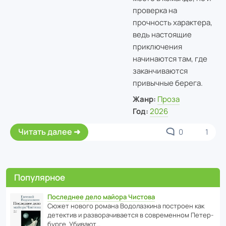
проверка на
прочность характера,
ведь настоящие
приключения
начинаются там, где
заканчиваются
привычные берега.
Жанр:
Проза
Год:
2026
Читать далее
0
1
Популярное
Последнее дело майора Чистова
Сюжет нового романа Водо­ла­з­кина пост­роен как
дете­ктив и разво­ра­чи­ва­ется в совре­менном Пете­р­
бурге. Убивают…