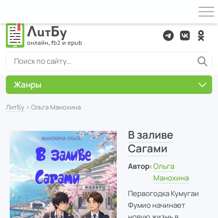
Жанры
ЛитБу
› Ольга Манохина
В заливе
Сагами
Автор:
Ольга
Манохина
Первогодка Кумугаи
Фумио начинает
новую жизнь в