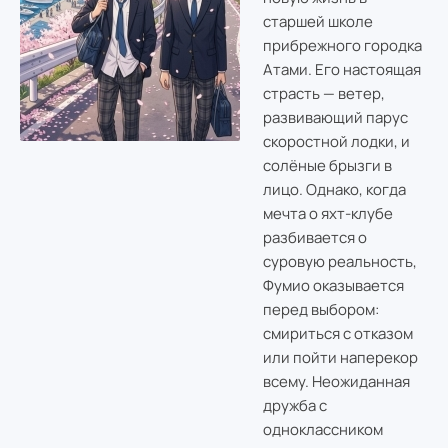
старшей школе
прибрежного городка
Атами. Его настоящая
страсть — ветер,
развивающий парус
скоростной лодки, и
солёные брызги в
лицо. Однако, когда
мечта о яхт-клубе
разбивается о
суровую реальность,
Фумио оказывается
перед выбором:
смириться с отказом
или пойти наперекор
всему. Неожиданная
дружба с
одноклассником