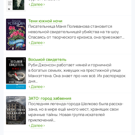
‹
Далее
›
Тени южной ночи
Писа­тель­ница Маня Поли­ва­нова стано­вится
невольной свиде­тель­ницей убийства на тв-шоу.
Спасаясь от твор­че­с­кого кризиса, она приезжает…
‹
Далее
›
Восьмой свидетель
Руби Джонсон рабо­тает няней и горни­чной
в богатых семьях, живущих на прес­ти­жной улице
Манх­эт­тена. Она знает про них всё. Их распо­рядок
дня…
‹
Далее
›
ЗАТО: город забвения
После­дняя легенда города Шелково была расска­
зана, но в мире ещё много мест, хранящих свои
мрачные тайны. Новая группа иска­телей
приключений…
‹
Далее
›