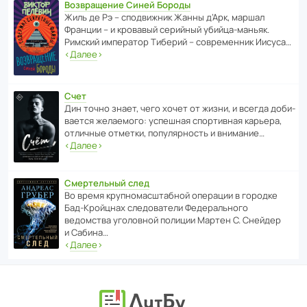
Возвращение Синей Бороды
Жиль де Рэ – спод­ви­жник Жанны д’Арк, маршал
Франции – и кровавый серийный убийца-маньяк.
Римский импе­ратор Тиберий – совре­менник Иисуса…
‹
Далее
›
Счет
Дин точно знает, чего хочет от жизни, и всегда доби­
ва­ется жела­е­мого: успе­шная спор­ти­вная карьера,
отли­чные отметки, попу­ля­р­ность и внимание…
‹
Далее
›
Смертельный след
Во время круп­но­мас­ш­та­бной операции в городке
Бад‑Крой­цнах следо­ва­тели Феде­раль­ного
ведомства уголо­вной полиции Мартен С. Снейдер
и Сабина…
‹
Далее
›