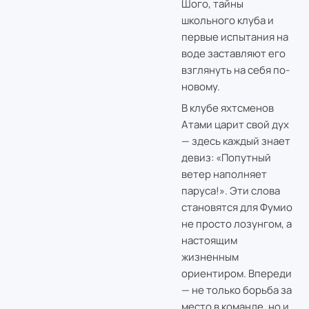
Шого, тайны
школьного клуба и
первые испытания на
воде заставляют его
взглянуть на себя по-
новому.
В клубе яхтсменов
Атами царит свой дух
— здесь каждый знает
девиз: «Попутный
ветер наполняет
паруса!». Эти слова
становятся для Фумио
не просто лозунгом, а
настоящим
жизненным
ориентиром. Впереди
— не только борьба за
место в команде, но и