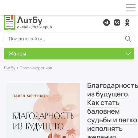
Жанры
ЛитБу
› Павел Меренков
Благодарност
из будущего.
Как стать
баловнем
судьбы и легко
исполнять
желания