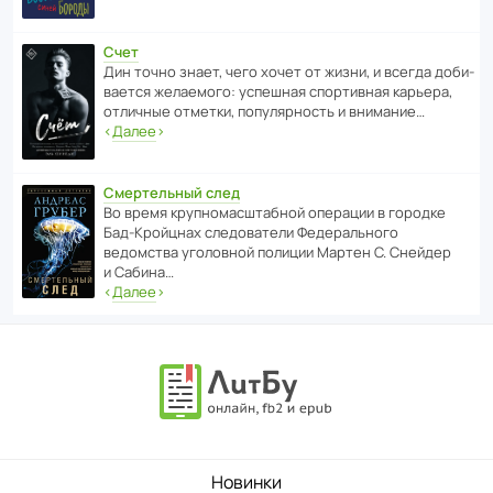
Счет
Дин точно знает, чего хочет от жизни, и всегда доби­
ва­ется жела­е­мого: успе­шная спор­ти­вная карьера,
отли­чные отметки, попу­ля­р­ность и внимание…
‹
Далее
›
Смертельный след
Во время круп­но­мас­ш­та­бной операции в городке
Бад‑Крой­цнах следо­ва­тели Феде­раль­ного
ведомства уголо­вной полиции Мартен С. Снейдер
и Сабина…
‹
Далее
›
Новинки