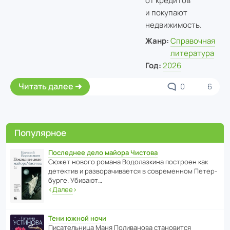
от кредитов
и покупают
недвижимость.
Жанр:
Справочная
литература
Год:
2026
Читать далее
0
6
Популярное
Последнее дело майора Чистова
Сюжет нового романа Водо­ла­з­кина пост­роен как
дете­ктив и разво­ра­чи­ва­ется в совре­менном Пете­р­
бурге. Убивают…
‹
Далее
›
Тени южной ночи
Писа­тель­ница Маня Поли­ва­нова стано­вится