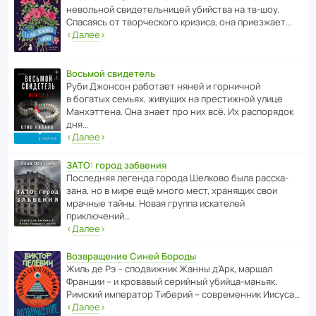
невольной свиде­тель­ницей убийства на тв-шоу.
Спасаясь от твор­че­с­кого кризиса, она приезжает…
‹
Далее
›
Восьмой свидетель
Руби Джонсон рабо­тает няней и горни­чной
в богатых семьях, живущих на прес­ти­жной улице
Манх­эт­тена. Она знает про них всё. Их распо­рядок
дня…
‹
Далее
›
ЗАТО: город забвения
После­дняя легенда города Шелково была расска­
зана, но в мире ещё много мест, хранящих свои
мрачные тайны. Новая группа иска­телей
приключений…
‹
Далее
›
Возвращение Синей Бороды
Жиль де Рэ – спод­ви­жник Жанны д’Арк, маршал
Франции – и кровавый серийный убийца-маньяк.
Римский импе­ратор Тиберий – совре­менник Иисуса…
‹
Далее
›