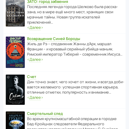
ЗАТО: город забвения
После­дняя легенда города Шелково была расска­
зана, но в мире ещё много мест, хранящих свои
мрачные тайны. Новая группа иска­телей
приключений…
‹
Далее
›
Возвращение Синей Бороды
Жиль де Рэ – спод­ви­жник Жанны д’Арк, маршал
Франции – и кровавый серийный убийца-маньяк.
Римский импе­ратор Тиберий – совре­менник Иисуса…
‹
Далее
›
Счет
Дин точно знает, чего хочет от жизни, и всегда доби­
ва­ется жела­е­мого: успе­шная спор­ти­вная карьера,
отли­чные отметки, попу­ля­р­ность и внимание…
‹
Далее
›
Смертельный след
Во время круп­но­мас­ш­та­бной операции в городке
Бад‑Крой­цнах следо­ва­тели Феде­раль­ного
ведомства уголо­вной полиции Мартен С. Снейдер