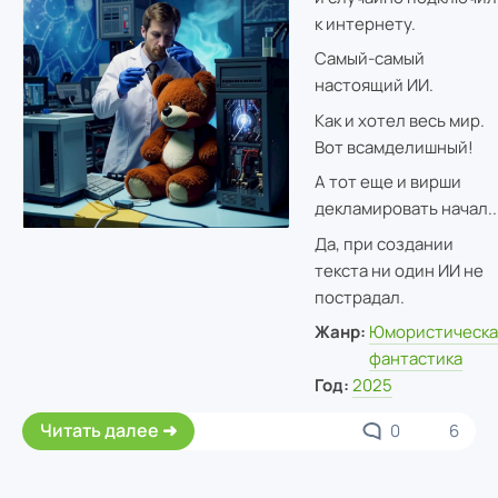
к интернету.
Самый-самый
настоящий ИИ.
Как и хотел весь мир.
Вот всамделишный!
А тот еще и вирши
декламировать начал..
Да, при создании
текста ни один ИИ не
пострадал.
Жанр:
Юмористическа
фантастика
Год:
2025
Читать далее
0
6