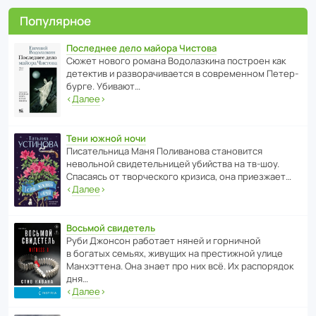
Популярное
Последнее дело майора Чистова
Сюжет нового романа Водо­ла­з­кина пост­роен как
дете­ктив и разво­ра­чи­ва­ется в совре­менном Пете­р­
бурге. Убивают…
‹
Далее
›
Тени южной ночи
Писа­тель­ница Маня Поли­ва­нова стано­вится
невольной свиде­тель­ницей убийства на тв-шоу.
Спасаясь от твор­че­с­кого кризиса, она приезжает…
‹
Далее
›
Восьмой свидетель
Руби Джонсон рабо­тает няней и горни­чной
в богатых семьях, живущих на прес­ти­жной улице
Манх­эт­тена. Она знает про них всё. Их распо­рядок
дня…
‹
Далее
›