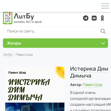
Жанры
ЛитБу
› Павел Шэд
Истерика Дим
Димыча
Автор:
Павел Шэд
В одной очень
солидной организаци
создали настоящий И
и случайно подключил