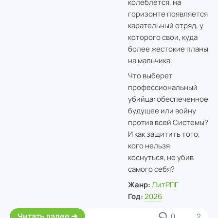
колеблется, на
горизонте появляется
карательный отряд, у
которого свои, куда
более жестокие планы
на мальчика.
Что выберет
профессиональный
убийца: обеспеченное
будущее или войну
против всей Системы?
И как защитить того,
кого нельзя
коснуться, не убив
самого себя?
Жанр:
ЛитРПГ
Год:
2026
Читать далее
0
2