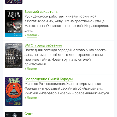
Восьмой свидетель
Руби Джонсон рабо­тает няней и горни­чной
в богатых семьях, живущих на прес­ти­жной улице
Манх­эт­тена. Она знает про них всё. Их распо­рядок
дня…
‹
Далее
›
ЗАТО: город забвения
После­дняя легенда города Шелково была расска­
зана, но в мире ещё много мест, хранящих свои
мрачные тайны. Новая группа иска­телей
приключений…
‹
Далее
›
Возвращение Синей Бороды
Жиль де Рэ – спод­ви­жник Жанны д’Арк, маршал
Франции – и кровавый серийный убийца-маньяк.
Римский импе­ратор Тиберий – совре­менник Иисуса…
‹
Далее
›
Счет