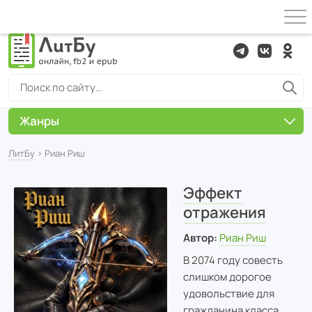
Жанры
ЛитБу
› Риан Риш
Эффект
отражения
Автор:
Риан Риш
В 2074 году совесть
слишком дорогое
удовольствие для
гражданина класса