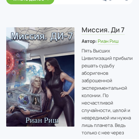
Миссия. Ди 7
Автор:
Риан Риш
Пять Высших
Цивилизаций прибыли
решать судьбу
аборигенов
заброшенной
экспериментальной
колонии. По
несчастливой
случайности, целой и
невредимой им нужна
лишь планета. Ведь
только с нее через