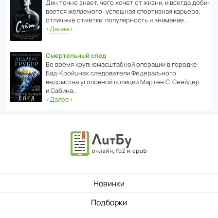
Дин точно знает, чего хочет от жизни, и всегда доби­
ва­ется жела­е­мого: успе­шная спор­ти­вная карьера,
отли­чные отметки, попу­ля­р­ность и внимание…
‹
Далее
›
Смертельный след
Во время круп­но­мас­ш­та­бной операции в городке
Бад‑Крой­цнах следо­ва­тели Феде­раль­ного
ведомства уголо­вной полиции Мартен С. Снейдер
и Сабина…
‹
Далее
›
Новинки
Подборки