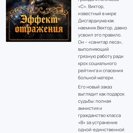
«C». Виктор,
известный в мире
Дисгардиума как
наемник Вектор, давно
усвоил это правило.
Он – «санитар леса»,
выполняющий
грязную работу ради
крох социального
рейтинга и спасения
больной матери.
Его новый заказ
выглядит как подарок
судьбы: полная
амнистия и
гражданство класса
«B» за устранение
одной-единственной