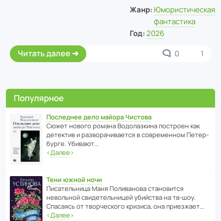
Жанр:
Юмористическая
фантастика
Год:
2026
Читать далее
0
1
Популярное
Последнее дело майора Чистова
Сюжет нового романа Водо­ла­з­кина пост­роен как
дете­ктив и разво­ра­чи­ва­ется в совре­менном Пете­р­
бурге. Убивают…
‹
Далее
›
Тени южной ночи
Писа­тель­ница Маня Поли­ва­нова стано­вится
невольной свиде­тель­ницей убийства на тв-шоу.
Спасаясь от твор­че­с­кого кризиса, она приезжает…
‹
Далее
›