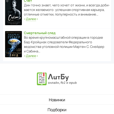
Счет
Дин точно знает, чего хочет от жизни, и всегда доби­
ва­ется жела­е­мого: успе­шная спор­ти­вная карьера,
отли­чные отметки, попу­ля­р­ность и внимание…
‹
Далее
›
Смертельный след
Во время круп­но­мас­ш­та­бной операции в городке
Бад‑Крой­цнах следо­ва­тели Феде­раль­ного
ведомства уголо­вной полиции Мартен С. Снейдер
и Сабина…
‹
Далее
›
Новинки
Подборки