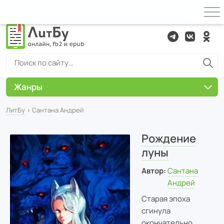
Жанры
ЛитБу
› Сантана Андрей
Рождение
луны
Автор:
Сантана
Андрей
Старая эпоха
сгинула
окончательно.