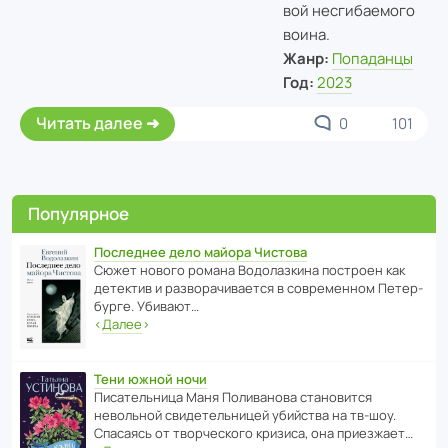
вой несгибаемого
воина.
Жанр:
Попаданцы
Год:
2023
Читать далее
0
101
Популярное
Последнее дело майора Чистова
Сюжет нового романа Водо­ла­з­кина пост­роен как
дете­ктив и разво­ра­чи­ва­ется в совре­менном Пете­р­
бурге. Убивают…
‹
Далее
›
Тени южной ночи
Писа­тель­ница Маня Поли­ва­нова стано­вится
невольной свиде­тель­ницей убийства на тв-шоу.
Спасаясь от твор­че­с­кого кризиса, она приезжает…