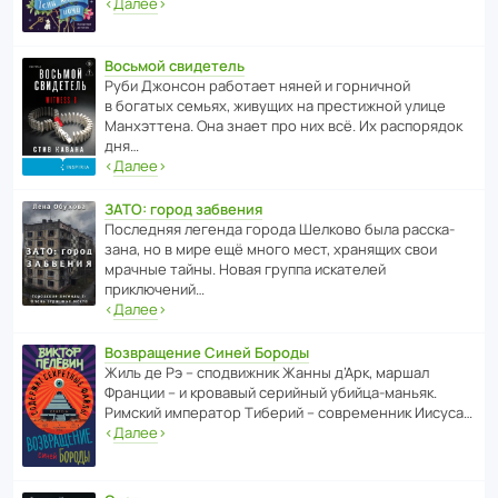
‹
Далее
›
Восьмой свидетель
Руби Джонсон рабо­тает няней и горни­чной
в богатых семьях, живущих на прес­ти­жной улице
Манх­эт­тена. Она знает про них всё. Их распо­рядок
дня…
‹
Далее
›
ЗАТО: город забвения
После­дняя легенда города Шелково была расска­
зана, но в мире ещё много мест, хранящих свои
мрачные тайны. Новая группа иска­телей
приключений…
‹
Далее
›
Возвращение Синей Бороды
Жиль де Рэ – спод­ви­жник Жанны д’Арк, маршал
Франции – и кровавый серийный убийца-маньяк.
Римский импе­ратор Тиберий – совре­менник Иисуса…
‹
Далее
›