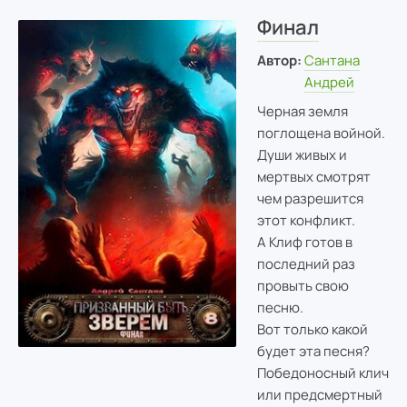
Финал
Автор:
Сантана
Андрей
Черная земля
поглощена войной.
Души живых и
мертвых смотрят
чем разрешится
этот конфликт.
А Клиф готов в
последний раз
провыть свою
песню.
Вот только какой
будет эта песня?
Победоносный клич
или предсмертный