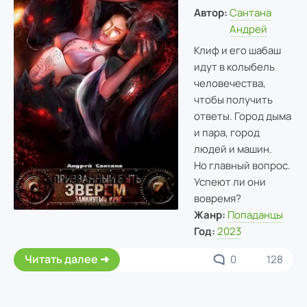
Автор:
Сантана
Андрей
Клиф и его шабаш
идут в колыбель
человечества,
чтобы получить
ответы. Город дыма
и пара, город
людей и машин.
Но главный вопрос.
Успеют ли они
вовремя?
Жанр:
Попаданцы
Год:
2023
Читать далее
0
128