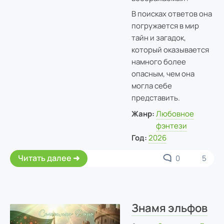
В поисках ответов она
погружается в мир
тайн и загадок,
который оказывается
намного более
опасным, чем она
могла себе
представить.
Жанр:
Любовное
фэнтези
Год:
2026
Читать далее
0
5
Знамя эльфов