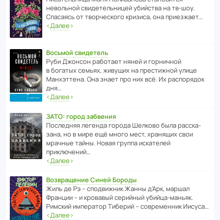
невольной свиде­тель­ницей убийства на тв-шоу.
Спасаясь от твор­че­с­кого кризиса, она приезжает…
‹
Далее
›
Восьмой свидетель
Руби Джонсон рабо­тает няней и горни­чной
в богатых семьях, живущих на прес­ти­жной улице
Манх­эт­тена. Она знает про них всё. Их распо­рядок
дня…
‹
Далее
›
ЗАТО: город забвения
После­дняя легенда города Шелково была расска­
зана, но в мире ещё много мест, хранящих свои
мрачные тайны. Новая группа иска­телей
приключений…
‹
Далее
›
Возвращение Синей Бороды
Жиль де Рэ – спод­ви­жник Жанны д’Арк, маршал
Франции – и кровавый серийный убийца-маньяк.
Римский импе­ратор Тиберий – совре­менник Иисуса…
‹
Далее
›