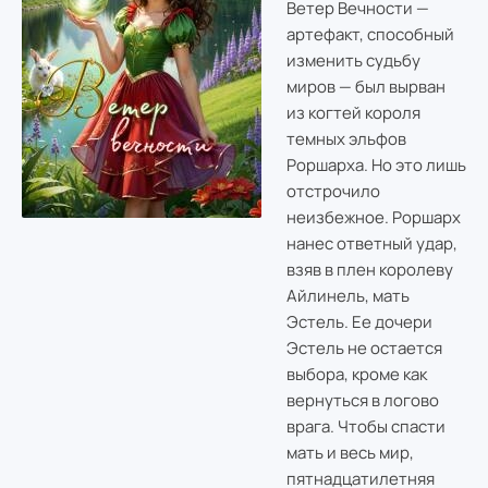
Ветер Вечности —
артефакт, способный
изменить судьбу
миров — был вырван
из когтей короля
темных эльфов
Роршарха. Но это лишь
отстрочило
неизбежное. Роршарх
нанес ответный удар,
взяв в плен королеву
Айлинель, мать
Эстель. Ее дочери
Эстель не остается
выбора, кроме как
вернуться в логово
врага. Чтобы спасти
мать и весь мир,
пятнадцатилетняя