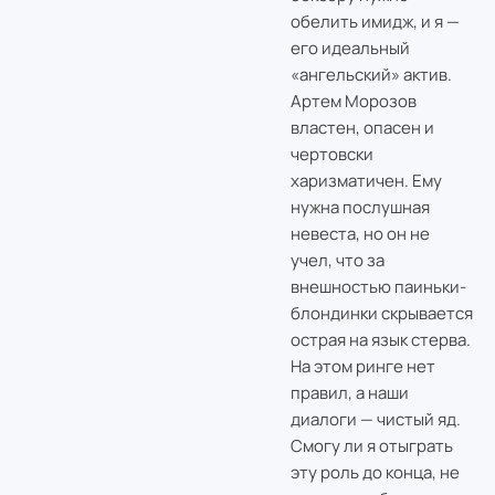
обелить имидж, и я —
его идеальный
«ангельский» актив.
Артем Морозов
властен, опасен и
чертовски
харизматичен. Ему
нужна послушная
невеста, но он не
учел, что за
внешностью паиньки-
блондинки скрывается
острая на язык стерва.
На этом ринге нет
правил, а наши
диалоги — чистый яд.
Смогу ли я отыграть
эту роль до конца, не