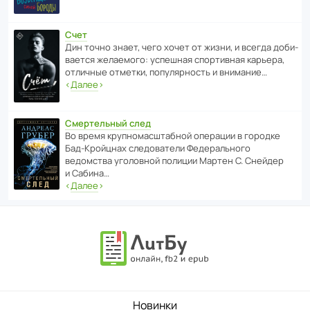
Счет
Дин точно знает, чего хочет от жизни, и всегда доби­
ва­ется жела­е­мого: успе­шная спор­ти­вная карьера,
отли­чные отметки, попу­ля­р­ность и внимание…
‹
Далее
›
Смертельный след
Во время круп­но­мас­ш­та­бной операции в городке
Бад‑Крой­цнах следо­ва­тели Феде­раль­ного
ведомства уголо­вной полиции Мартен С. Снейдер
и Сабина…
‹
Далее
›
Новинки