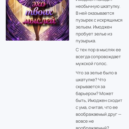
необычную шкатулку.
В ней оказывается
пузырек с искрящимся
зельем. Имоджен
пробует зелье из
пузырька.
С тех пор в мыслях ее
всегда сопровождает
мужской голос.
Что за зелье было в
шкатулке? Что
скрывается за
барьером? Может
быть, Имоджен сходит
с ума, считая, что ее
воображаемый друг —
вовсе не
воображаемый?