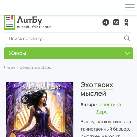
Жанры
ЛитБу
› Селестина Даро
Эхо твоих
мыслей
Автор:
Селестина
Даро
В лесу, наткнувшись на
таинственный барьер,
Имоджен находит