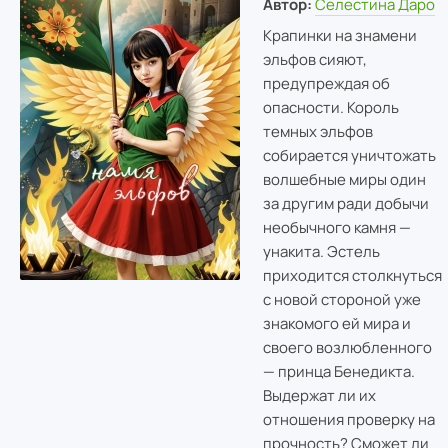
Автор:
Селестина Даро
Крапинки на знамени
эльфов сияют,
предупреждая об
опасности. Король
темных эльфов
собирается уничтожать
волшебные миры один
за другим ради добычи
необычного камня —
унакита. Эстель
приходится столкнуться
с новой стороной уже
знакомого ей мира и
своего возлюбленного
— принца Бенедикта.
Выдержат ли их
отношения проверку на
прочность? Сможет ли