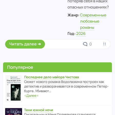
потеряв себя в наших
опасных отношениях?
Жанр:
Современные
любовные
романы
Год:
2026
Читать далее
0
11
Популярное
Последнее дело майора Чистова
Сюжет нового романа Водо­ла­з­кина пост­роен как
дете­ктив и разво­ра­чи­ва­ется в совре­менном Пете­р­
бурге. Убивают…
‹
Далее
›
Тени южной ночи
Писа­тель­ница Маня Поли­ва­нова стано­вится