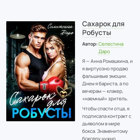
Сахарок для
Робусты
Автор:
Селестина
Даро
Я — Анна Ромашкина, и
я виртуозно продаю
фальшивые эмоции.
Днем я бариста, а по
вечерам — клакер,
«наемный» зритель.
Чтобы спасти отца, я
подписала контракт с
дьяволом в мире
бокса. Знаменитому
боксеру нужно