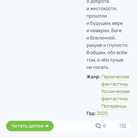
о доброте
и жестокости,
прошлом
и будущем, вере
и неверии, Боге
и Вселенной,
разуме и глупости.
В общем, обо всём
том, о чём лучше
не писать.
Жанр:
Героическая
фантастика
,
Космическая
фантастика
,
Попаданцы
Год:
2025
Читать далее
0
132