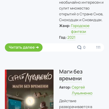
необычайно интересен и
сулит множество
открытий о Стране Снов,
Сноходцах и Сновидцах.
Жанр:
Городское
фэнтези
Год:
2021
Читать далее
0
111
Маги без
времени
Автор:
Сергей
Лукьяненко
Действие
разворачивается в