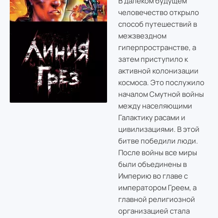
В далеком будущем
человечество открыло
способ путешествий в
межзвездном
гиперпространстве, а
затем приступило к
активной колонизации
космоса. Это послужило
началом Смутной войны
между населяющими
Галактику расами и
цивилизациями. В этой
битве победили люди.
После войны все миры
были объединены в
Империю во главе с
императором Греем, а
главной религиозной
организацией стала