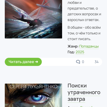
любви и
предательстве, о
детских вопросах и
взрослых ответах.
В общем - обо всём
том, о чём только и
стоит писать.
Жанр:
Попаданцы
Год:
2025
Читать далее
0
34
Поиски
утраченного
завтра