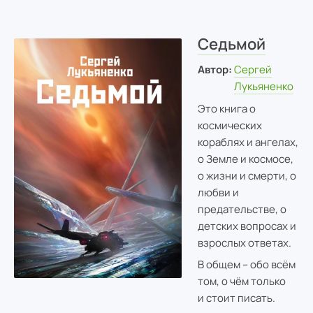
Седьмой
Автор:
Сергей
Лукьяненко
Это книга о
космических
кораблях и ангелах,
о Земле и космосе,
о жизни и смерти, о
любви и
предательстве, о
детских вопросах и
взрослых ответах.
В общем – обо всём
том, о чём только
и стоит писать.