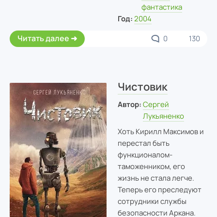
фантастика
Год:
2004
Читать далее
0
130
Чистовик
Автор:
Сергей
Лукьяненко
Хоть Кирилл Максимов и
перестал быть
функционалом-
таможенником, его
жизнь не стала легче.
Теперь его преследуют
сотрудники службы
безопасности Аркана.