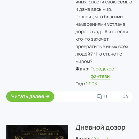
иных, спасти свою семью
и даже весь мир.
Говорят, что благими
намерениями устлана
дорога в ад… А что если
кто-то захочет
превратить в иных всех
людей? Что станет с
миром?
Жанр:
Городское
фэнтези
Год:
2003
Читать далее
0
104
Дневной дозор
Автор:
Сергей