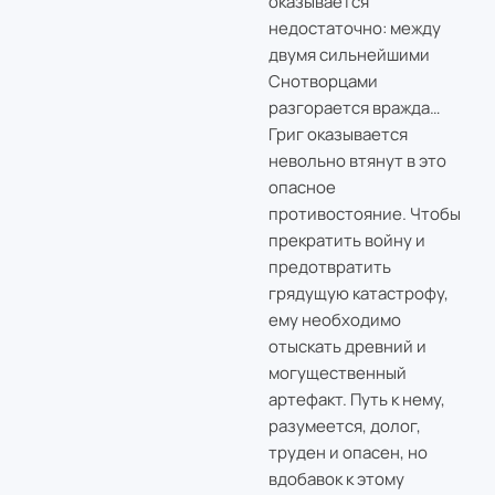
оказывается
недостаточно: между
двумя сильнейшими
Снотворцами
разгорается вражда…
Григ оказывается
невольно втянут в это
опасное
противостояние. Чтобы
прекратить войну и
предотвратить
грядущую катастрофу,
ему необходимо
отыскать древний и
могущественный
артефакт. Путь к нему,
разумеется, долог,
труден и опасен, но
вдобавок к этому