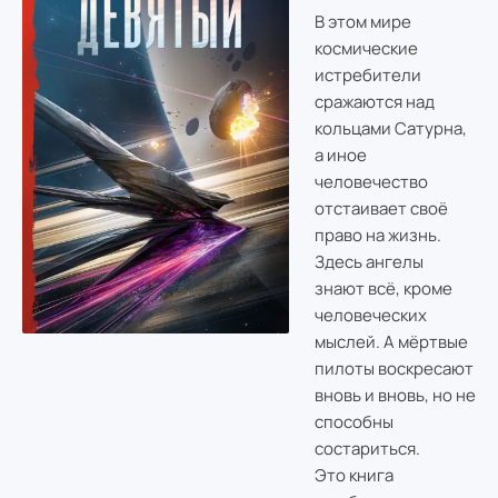
В этом мире
космические
истребители
сражаются над
кольцами Сатурна,
а иное
человечество
отстаивает своё
право на жизнь.
Здесь ангелы
знают всё, кроме
человеческих
мыслей. А мёртвые
пилоты воскресают
вновь и вновь, но не
способны
состариться.
Это книга