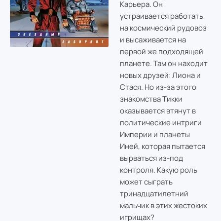
Карьера. Он
устраивается работать
на космический рудовоз
и высаживается на
первой же подходящей
планете. Там он находит
новых друзей: Лиона и
Стася. Но из-за этого
знакомства Тикки
оказывается втянут в
политические интриги
Империи и планеты
Иней, которая пытается
вырваться из-под
контроля. Какую роль
может сыграть
тринадцатилетний
мальчик в этих жестоких
игрищах?