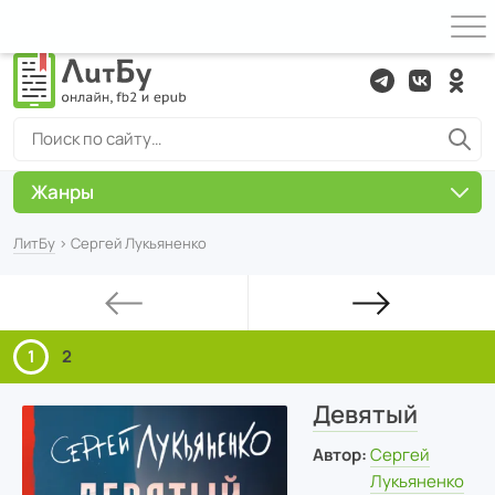
Жанры
ЛитБу
› Сергей Лукьяненко
1
2
Девятый
Автор:
Сергей
Лукьяненко