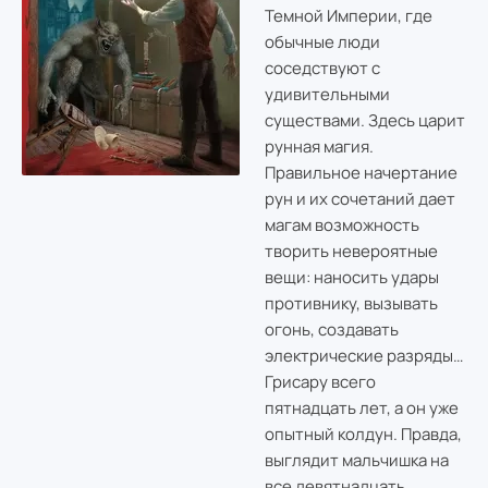
Темной Империи, где
обычные люди
соседствуют с
удивительными
существами. Здесь царит
рунная магия.
Правильное начертание
рун и их сочетаний дает
магам возможность
творить невероятные
вещи: наносить удары
противнику, вызывать
огонь, создавать
электрические разряды…
Грисару всего
пятнадцать лет, а он уже
опытный колдун. Правда,
выглядит мальчишка на
все девятнадцать,