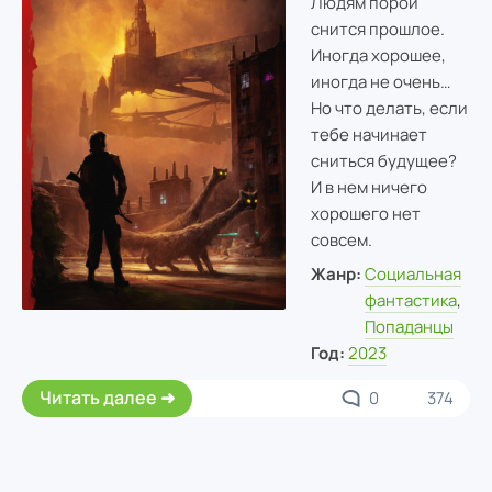
Людям порой
снится прошлое.
Иногда хорошее,
иногда не очень…
Но что делать, если
тебе начинает
сниться будущее?
И в нем ничего
хорошего нет
совсем.
Жанр:
Социальная
фантастика
,
Попаданцы
Год:
2023
Читать далее
0
374