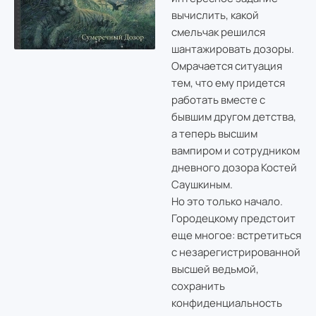
вычислить, какой
смельчак решился
шантажировать дозоры.
Омрачается ситуация
тем, что ему придется
работать вместе с
бывшим другом детства,
а теперь высшим
вампиром и сотрудником
дневного дозора Костей
Саушкиным.
Но это только начало.
Городецкому предстоит
еще многое: встретиться
с незарегистрированной
высшей ведьмой,
сохранить
конфиденциальность