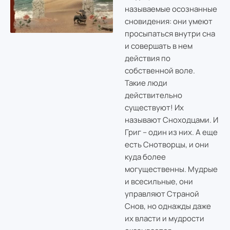
называемые осознанные
сновидения: они умеют
просыпаться внутри сна
и совершать в нем
действия по
собственной воле.
Такие люди
действительно
существуют! Их
называют Сноходцами. И
Григ – один из них. А еще
есть Снотворцы, и они
куда более
могущественны. Мудрые
и всесильные, они
управляют Страной
Снов, но однажды даже
их власти и мудрости