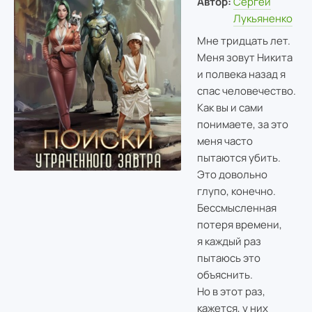
Автор:
Сергей
Лукьяненко
Мне тридцать лет.
Меня зовут Никита
и полвека назад я
спас человечество.
Как вы и сами
понимаете, за это
меня часто
пытаются убить.
Это довольно
глупо, конечно.
Бессмысленная
потеря времени,
я каждый раз
пытаюсь это
объяснить.
Но в этот раз,
кажется, у них