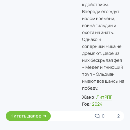
к действиям.
Впереди его ждут
излом времени,
война гильдии и
охота на знать.
Однако и
соперники Ника не
дремлют. Двое из
них бескрылая фея
– Медея и гниющий
труп – Эльдман
имеют все шансы на
победу.
Жанр:
ЛитРПГ
Год:
2024
Читать далее
0
2