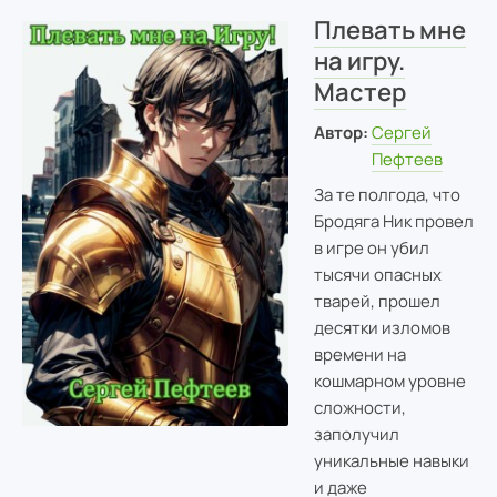
Плевать мне
на игру.
Мастер
Автор:
Сергей
Пефтеев
За те полгода, что
Бродяга Ник провел
в игре он убил
тысячи опасных
тварей, прошел
десятки изломов
времени на
кошмарном уровне
сложности,
заполучил
уникальные навыки
и даже