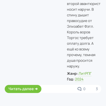
второй авантюрист
носит наручи. В
спину дышит
правосудие от
Элизабет Фэтл.
Король воров
Торгос требует
оплату долга. А
ещё ко всему
прочему, темная
душа просится
наружу.
Жанр:
ЛитРПГ
Год:
2024
Читать далее
0
3