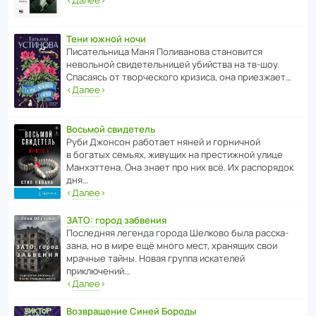
Тени южной ночи
Писа­тель­ница Маня Поли­ва­нова стано­вится
невольной свиде­тель­ницей убийства на тв-шоу.
Спасаясь от твор­че­с­кого кризиса, она приезжает…
‹
Далее
›
Восьмой свидетель
Руби Джонсон рабо­тает няней и горни­чной
в богатых семьях, живущих на прес­ти­жной улице
Манх­эт­тена. Она знает про них всё. Их распо­рядок
дня…
‹
Далее
›
ЗАТО: город забвения
После­дняя легенда города Шелково была расска­
зана, но в мире ещё много мест, хранящих свои
мрачные тайны. Новая группа иска­телей
приключений…
‹
Далее
›
Возвращение Синей Бороды