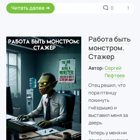
Читать далее
0
1
Работа быть
монстром.
Стажер
Автор:
Сергей
Пефтеев
Отец решил, что
пора птенцу
покинуть
гнёздышко и
выставил меня за
дверь.
Теперь у меня ни