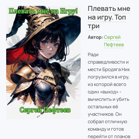
Плевать мне
на игру. Топ
три
Автор:
Сергей
Пефтеев
Ради
справедливости и
мести Бродяга Ник
погрузился в игру,
из которой всего
один «выход» -
вычислить и убить
остальных её
участников. Он
собрал отличную
команду и готов
перейти от планов