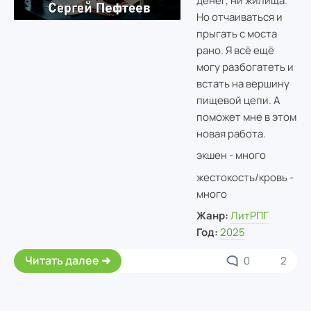
денег, ни жилища.
Но отчаиваться и
прыгать с моста
рано. Я всё ещё
могу разбогатеть и
встать на вершину
пищевой цепи. А
поможет мне в этом
новая работа.
экшен - много
жестокость/кровь -
много
Жанр:
ЛитРПГ
Год:
2025
Читать далее
0
2