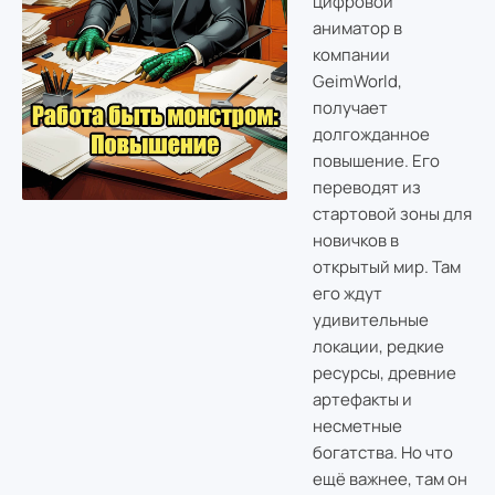
цифровой
аниматор в
компании
GeimWorld,
получает
долгожданное
повышение. Его
переводят из
стартовой зоны для
новичков в
открытый мир. Там
его ждут
удивительные
локации, редкие
ресурсы, древние
артефакты и
несметные
богатства. Но что
ещё важнее, там он