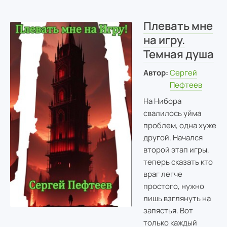
Плевать мне
на игру.
Темная душа
Автор:
Сергей
Пефтеев
На Нибора
свалилось уйма
проблем, одна хуже
другой. Начался
второй этап игры,
теперь сказать кто
враг легче
простого, нужно
лишь взглянуть на
запястья. Вот
только каждый