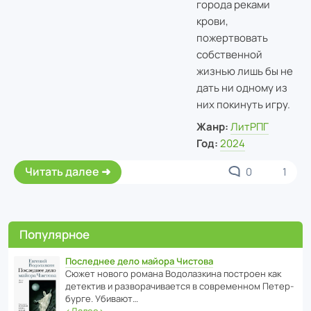
города реками
крови,
пожертвовать
собственной
жизнью лишь бы не
дать ни одному из
них покинуть игру.
Жанр:
ЛитРПГ
Год:
2024
Читать далее
0
1
Популярное
Последнее дело майора Чистова
Сюжет нового романа Водо­ла­з­кина пост­роен как
дете­ктив и разво­ра­чи­ва­ется в совре­менном Пете­р­
бурге. Убивают…
‹
Далее
›