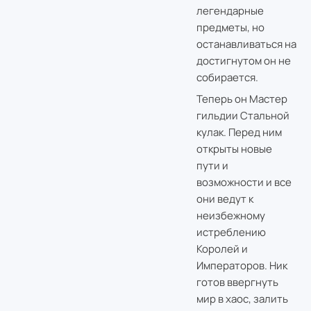
легендарные
предметы, но
останавливаться на
достигнутом он не
собирается.
Теперь он Мастер
гильдии Стальной
кулак. Перед ним
открыты новые
пути и
возможности и все
они ведут к
неизбежному
истреблению
Королей и
Императоров. Ник
готов ввергнуть
мир в хаос, залить