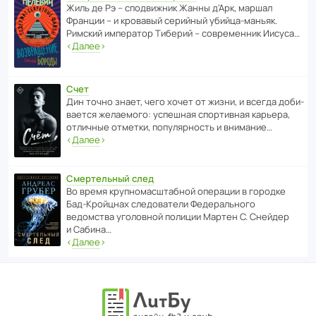
Жиль де Рэ – спод­ви­жник Жанны д’Арк, маршал
Франции – и кровавый серийный убийца-маньяк.
Римский импе­ратор Тиберий – совре­менник Иисуса…
‹
Далее
›
Счет
Дин точно знает, чего хочет от жизни, и всегда доби­
ва­ется жела­е­мого: успе­шная спор­ти­вная карьера,
отли­чные отметки, попу­ля­р­ность и внимание…
‹
Далее
›
Смертельный след
Во время круп­но­мас­ш­та­бной операции в городке
Бад‑Крой­цнах следо­ва­тели Феде­раль­ного
ведомства уголо­вной полиции Мартен С. Снейдер
и Сабина…
‹
Далее
›