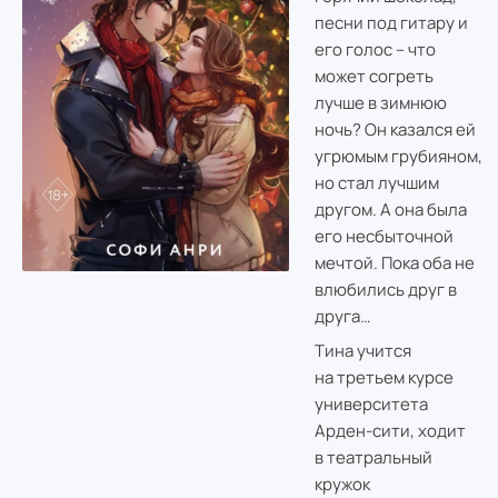
песни под гитару и
его голос – что
может согреть
лучше в зимнюю
ночь? Он казался ей
угрюмым грубияном,
но стал лучшим
другом. А она была
его несбыточной
мечтой. Пока оба не
влюбились друг в
друга…
Тина учится
на третьем курсе
университета
Арден-сити, ходит
в театральный
кружок