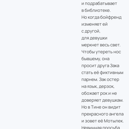
и подрабатывает
в библиотеке.
Но когда бойфренд
изменяет ей
с другой,
для девушки
меркнет весь свет.
Чтобы утереть нос
бывшему, она
просит друга Зака
стать её фиктивным
парнем. Зак остер
на язык, дерзок,
обожает рок и не
доверяет девушкам.
Но в Тине он видит
прекрасного ангела
и зовет её Мотылек.
Невинная просьба