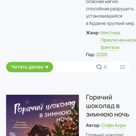
опасная магия,
способная разрушить
установившийся
в Ардене хрупкий мир.
Жанр:
Мистика
,
Приключенческ
фэнтези
Год:
2026
Читать далее
0
22
Горячий
шоколад в
зимнюю ночь
Автор:
Софи Анри
Горячий шоколад,