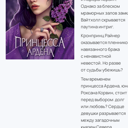
Однако за блеском
мраморных залов замк
Вайтхолл скрывается
паутина интриг.
Кронпринц Райнер
оказывается пленник
навязанного брака
с ненавистной
невестой. Но разве
от судьбы убежишь?
Тем временем
принцесса Ардена, юн
Роксана Корвин, стоит
перед выбором: долг
или любовь? Сердце
девушки разрывается
между загадочным
князем Севера,