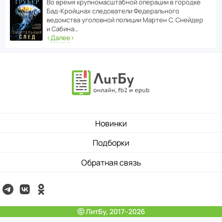
Во время круп­но­мас­ш­та­бной операции в городке
Бад‑Крой­цнах следо­ва­тели Феде­раль­ного
ведомства уголо­вной полиции Мартен С. Снейдер
и Сабина…
‹
Далее
›
Новинки
Подборки
Обратная связь
ⓒ ЛитБу, 2017–2026