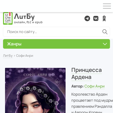
Жанры
ЛитБу
› Софи Анри
Принцесса
Ардена
Автор:
Софи Анри
Королевство Арден
процветает под мудр
правлением Рэндалла
и Авроры Корвин.