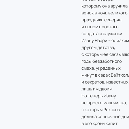
которому она вручила
венок в ночь великого
праздника северян,
и сыном простого
солдата и служанки
Изану Наари – близким
другом детства,
с которым её связыва
годы беззаботного
смеха, украденных
минут в садах Вайтхол
и секретов, известных
лишь им двоим.
Но теперь Изану
не просто мальчишка,
с которым Роксана
делила солнечные дни,
в его крови кипит