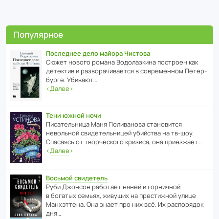
Популярное
Последнее дело майора Чистова
Сюжет нового романа Водо­ла­з­кина пост­роен как
дете­ктив и разво­ра­чи­ва­ется в совре­менном Пете­р­
бурге. Убивают…
‹
Далее
›
Тени южной ночи
Писа­тель­ница Маня Поли­ва­нова стано­вится
невольной свиде­тель­ницей убийства на тв-шоу.
Спасаясь от твор­че­с­кого кризиса, она приезжает…
‹
Далее
›
Восьмой свидетель
Руби Джонсон рабо­тает няней и горни­чной
в богатых семьях, живущих на прес­ти­жной улице
Манх­эт­тена. Она знает про них всё. Их распо­рядок
дня…