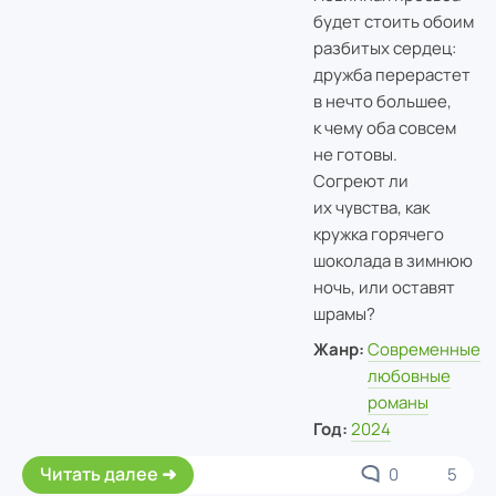
будет стоить обоим
разбитых сердец:
дружба перерастет
в нечто большее,
к чему оба совсем
не готовы.
Согреют ли
их чувства, как
кружка горячего
шоколада в зимнюю
ночь, или оставят
шрамы?
Жанр:
Современные
любовные
романы
Год:
2024
Читать далее
0
5