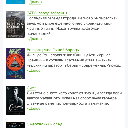
‹
Далее
›
ЗАТО: город забвения
После­дняя легенда города Шелково была расска­
зана, но в мире ещё много мест, хранящих свои
мрачные тайны. Новая группа иска­телей
приключений…
‹
Далее
›
Возвращение Синей Бороды
Жиль де Рэ – спод­ви­жник Жанны д’Арк, маршал
Франции – и кровавый серийный убийца-маньяк.
Римский импе­ратор Тиберий – совре­менник Иисуса…
‹
Далее
›
Счет
Дин точно знает, чего хочет от жизни, и всегда доби­
ва­ется жела­е­мого: успе­шная спор­ти­вная карьера,
отли­чные отметки, попу­ля­р­ность и внимание…
‹
Далее
›
Смертельный след