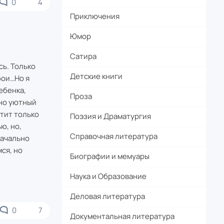
0
4
Приключения
Юмор
Сатира
сь. Только
Детские книги
бои…Но я
ебенка,
Проза
 но уютный
ртит только
Поэзия и Драматургия
ю, но,
Справочная литература
начально
ся, но
Биографии и мемуары
Наука и Образование
Деловая литература
0
7
Документальная литература