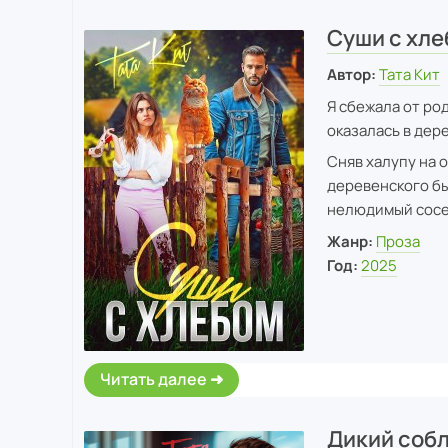
Суши с хл
Автор:
Тата Кит
Я сбежала от ро
оказалась в дере
Сняв халупу на о
деревенского бы
нелюдимый сосед
Жанр:
Проза
Год:
2025
Читать далее
Дикий соб