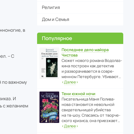
Религия
Дом и Семья
нноногие, в
Популярное
Последнее дело майора
Чистова
ел. – С
Сюжет нового романа Водо­ла­з­
кина пост­роен как дете­ктив
и разво­ра­чи­ва­ется в совре­
менном Пете­р­бурге. Убивают…
й по важному
‹
Далее
›
Тени южной ночи
иказ. И
Писа­тель­ница Маня Поли­ва­
нова стано­вится невольной
ь с желанием
свиде­тель­ницей убийства
на тв-шоу. Спасаясь от твор­че­
с­кого кризиса, она приезжает…
‹
Далее
›