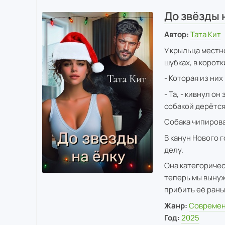
До звёзды 
Автор:
Тата Кит
У крыльца местно
шубках, в корот
- Которая из них
- Та, - кивнул о
собакой дерётся
Собака чипирова
В канун Нового 
делу.
Она категорическ
теперь мы вынуж
прибить её рань
Жанр:
Современ
Год:
2025