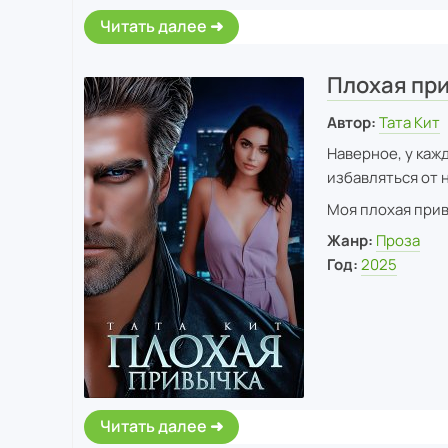
Читать далее
Плохая пр
Автор:
Тата Кит
Наверное, у каж
избавляться от 
Моя плохая привы
Жанр:
Проза
Год:
2025
Читать далее