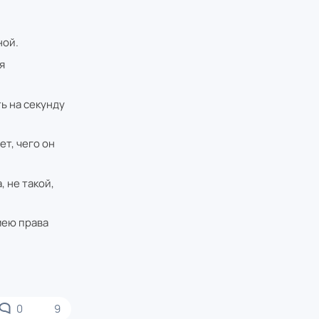
ной.
я
ть на секунду
ет, чего он
, не такой,
имею права
0
9