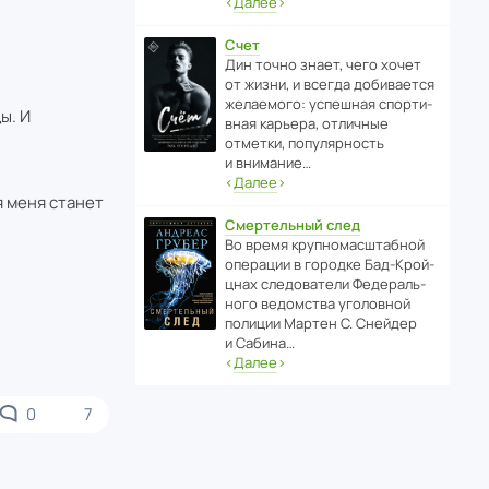
‹
Далее
›
Счет
Дин точно знает, чего хочет
от жизни, и всегда доби­ва­ется
жела­е­мого: успе­шная спор­ти­
ы. И
вная карьера, отли­чные
отметки, попу­ля­р­ность
и внимание…
‹
Далее
›
я меня станет
Смертельный след
Во время круп­но­мас­ш­та­бной
операции в городке Бад‑Крой­
цнах следо­ва­тели Феде­раль­
ного ведомства уголо­вной
полиции Мартен С. Снейдер
и Сабина…
‹
Далее
›
0
7