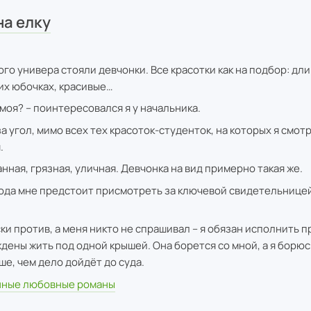
на елку
го универа стояли девчонки. Все красотки как на подбор: дли
ких юбочках, красивые…
 моя? – поинтересовался я у начальника.
н за угол, мимо всех тех красоток-студенток, на которых я смотр
.
нная, грязная, уличная. Девчонка на вид примерно такая же.
года мне предстоит присмотреть за ключевой свидетельнице
и против, а меня никто не спрашивал – я обязан исполнить пр
дены жить под одной крышей. Она борется со мной, а я борюс
ше, чем дело дойдёт до суда.
ные любовные романы