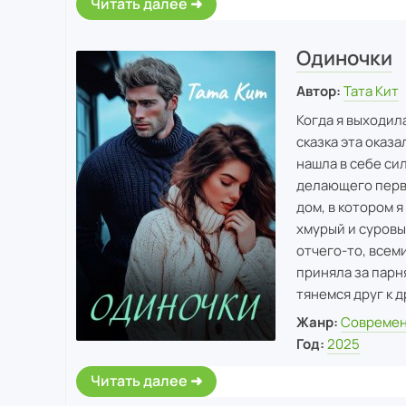
Читать далее
Одиночки
Автор:
Тата Кит
Когда я выходила
сказка эта оказ
нашла в себе си
делающего первы
дом, в котором 
хмурый и суровы
отчего-то, всем
приняла за парн
тянемся друг к д
Жанр:
Современ
Год:
2025
Читать далее