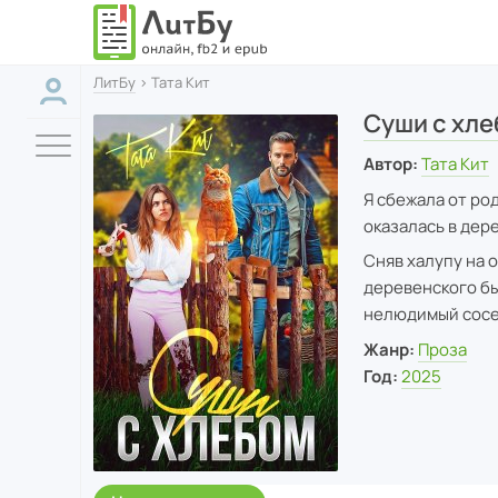
ЛитБу
› Тата Кит
Суши с хл
Автор:
Тата Кит
Я сбежала от ро
оказалась в дере
Сняв халупу на о
деревенского бы
нелюдимый сосед
Жанр:
Проза
Год:
2025