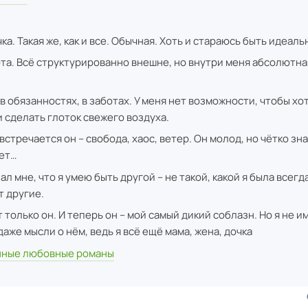
чка. Такая же, как и все. Обычная. Хоть и стараюсь быть идеаль
ота. Всё структурированно внешне, но внутри меня абсолютна
 в обязанностях, в заботах. У меня нет возможности, чтобы хо
и сделать глоток свежего воздуха.
стречается он – свобода, хаос, ветер. Он молод, но чётко зна
ает…
зал мне, что я умею быть другой – не такой, какой я была всегда
т другие.
 только он. И теперь он – мой самый дикий соблазн. Но я не 
аже мысли о нём, ведь я всё ещё мама, жена, дочка
ные любовные романы