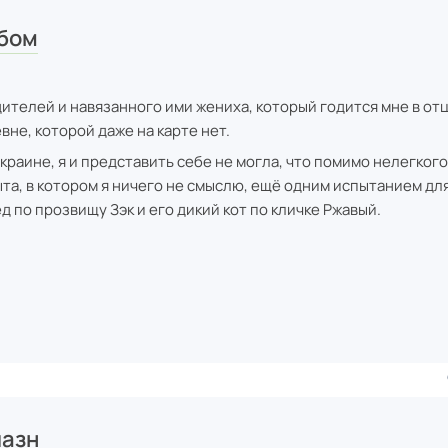
ебом
дителей и навязанного ими жениха, который годится мне в отц
вне, которой даже на карте нет.
краине, я и представить себе не могла, что помимо нелегкого
та, в котором я ничего не смыслю, ещё одним испытанием дл
 по прозвищу Зэк и его дикий кот по кличке Ржавый.
лазн