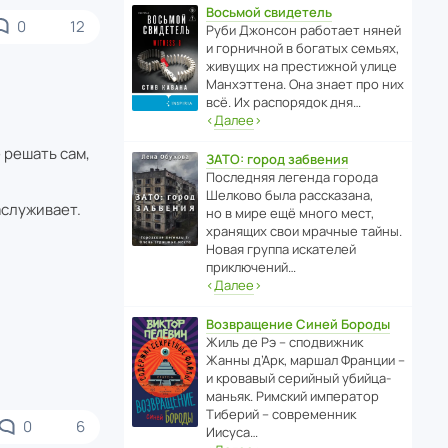
Восьмой свидетель
0
12
Руби Джонсон рабо­тает няней
и горни­чной в богатых семьях,
живущих на прес­ти­жной улице
Манх­эт­тена. Она знает про них
всё. Их распо­рядок дня…
‹
Далее
›
 решать сам,
ЗАТО: город забвения
После­дняя легенда города
Шелково была расска­зана,
аслуживает.
но в мире ещё много мест,
хранящих свои мрачные тайны.
Новая группа иска­телей
приключений…
‹
Далее
›
Возвращение Синей Бороды
Жиль де Рэ – спод­ви­жник
Жанны д’Арк, маршал Франции –
и кровавый серийный убийца-
маньяк. Римский импе­ратор
Тиберий – совре­менник
0
6
Иисуса…