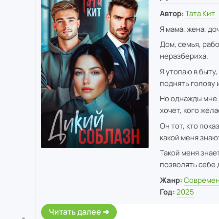
Автор:
Тата Кит
Я мама, жена, до
Дом, семья, раб
неразбериха.
Я утопаю в быту,
поднять голову 
Но однажды мне в
хочет, кого жел
Он тот, кто пока
какой меня знаю
Такой меня знает
позволять себе д
Жанр:
Современ
Год:
2025
Читать далее