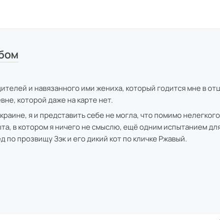
ебом
дителей и навязанного ими жениха, который годится мне в отц
вне, которой даже на карте нет.
краине, я и представить себе не могла, что помимо нелегкого
та, в котором я ничего не смыслю, ещё одним испытанием дл
 по прозвищу Зэк и его дикий кот по кличке Ржавый.