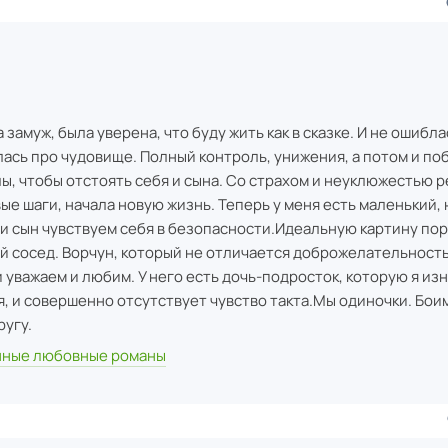
 замуж, была уверена, что буду жить как в сказке. И не ошибла
алась про чудовище. Полный контроль, унижения, а потом и по
лы, чтобы отстоять себя и сына. Со страхом и неуклюжестью р
е шаги, начала новую жизнь. Теперь у меня есть маленький,
я и сын чувствуем себя в безопасности.Идеальную картину по
й сосед. Ворчун, который не отличается доброжелательность
и уважаем и любим. У него есть дочь-подросток, которую я из
я, и совершенно отсутствует чувство такта.Мы одиночки. Боим
ругу.
ные любовные романы