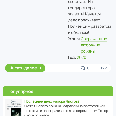
съесть, и… На
гендиректора
залезть! Кажется,
дело попахивает…
Полнейшим развратом
и обманом!
Жанр:
Современные
любовные
романы
Год:
2020
Читать далее
0
122
Популярное
Последнее дело майора Чистова
Сюжет нового романа Водо­ла­з­кина пост­роен как
дете­ктив и разво­ра­чи­ва­ется в совре­менном Пете­р­
бурге. Убивают…