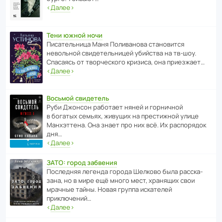
‹
Далее
›
Тени южной ночи
Писа­тель­ница Маня Поли­ва­нова стано­вится
невольной свиде­тель­ницей убийства на тв-шоу.
Спасаясь от твор­че­с­кого кризиса, она приезжает…
‹
Далее
›
Восьмой свидетель
Руби Джонсон рабо­тает няней и горни­чной
в богатых семьях, живущих на прес­ти­жной улице
Манх­эт­тена. Она знает про них всё. Их распо­рядок
дня…
‹
Далее
›
ЗАТО: город забвения
После­дняя легенда города Шелково была расска­
зана, но в мире ещё много мест, хранящих свои
мрачные тайны. Новая группа иска­телей
приключений…
‹
Далее
›