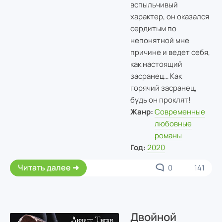
вспыльчивый
характер, он оказался
сердитым по
непонятной мне
причине и ведет себя,
как настоящий
засранец… Как
горячий засранец,
будь он проклят!
Жанр:
Современные
любовные
романы
Год:
2020
Читать далее
0
141
Двойной