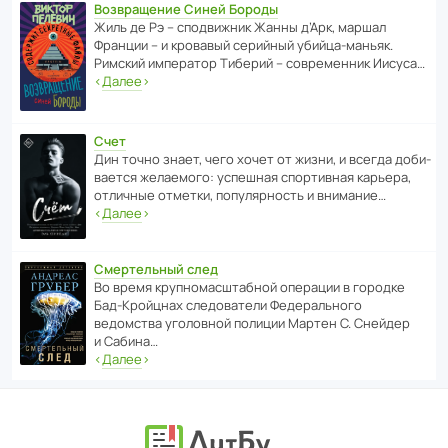
Возвращение Синей Бороды
Жиль де Рэ – спод­ви­жник Жанны д’Арк, маршал
Франции – и кровавый серийный убийца-маньяк.
Римский импе­ратор Тиберий – совре­менник Иисуса…
‹
Далее
›
Счет
Дин точно знает, чего хочет от жизни, и всегда доби­
ва­ется жела­е­мого: успе­шная спор­ти­вная карьера,
отли­чные отметки, попу­ля­р­ность и внимание…
‹
Далее
›
Смертельный след
Во время круп­но­мас­ш­та­бной операции в городке
Бад‑Крой­цнах следо­ва­тели Феде­раль­ного
ведомства уголо­вной полиции Мартен С. Снейдер
и Сабина…
‹
Далее
›