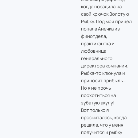
когда посадила на
свой крючок Золотую
Рыбку. Под мой прицел
попала Анечка из
финотдела,
практикантка и
любовница
генерального
директора компании.
Рыбка-то клюнула и
приносит прибыль…
Но я не прочь
поохотиться на
зубатую акулу!
Вот только я
просчиталась, когда
решила, что у меня
получится и рыбку