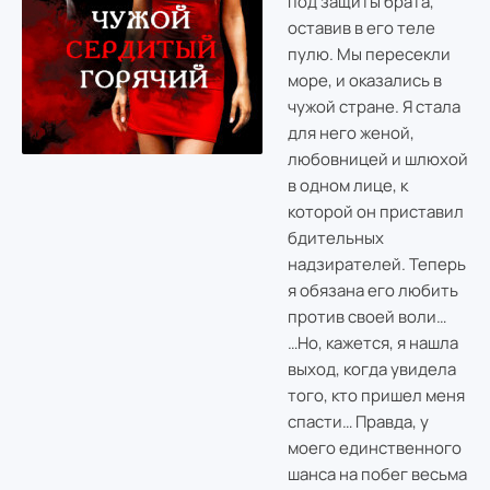
под защиты брата,
оставив в его теле
пулю. Мы пересекли
море, и оказались в
чужой стране. Я стала
для него женой,
любовницей и шлюхой
в одном лице, к
которой он приставил
бдительных
надзирателей. Теперь
я обязана его любить
против своей воли…
…Но, кажется, я нашла
выход, когда увидела
того, кто пришел меня
спасти… Правда, у
моего единственного
шанса на побег весьма