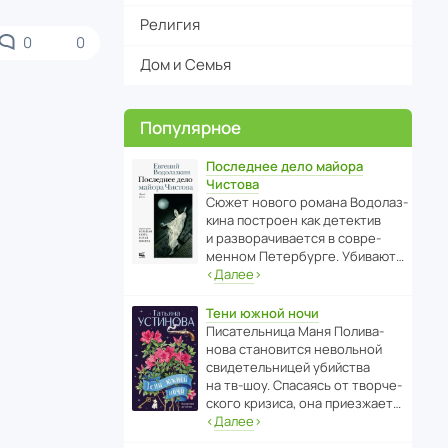
Религия
0
0
Дом и Семья
Популярное
Последнее дело майора
Чистова
Сюжет нового романа Водо­ла­з­
кина пост­роен как дете­ктив
и разво­ра­чи­ва­ется в совре­
менном Пете­р­бурге. Убивают…
‹
Далее
›
Тени южной ночи
Писа­тель­ница Маня Поли­ва­
нова стано­вится невольной
свиде­тель­ницей убийства
на тв-шоу. Спасаясь от твор­че­
с­кого кризиса, она приезжает…
‹
Далее
›