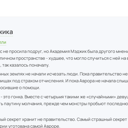
жика
лли
 не просила подруг, но Академия Мэджик была другого мнен
личном пространстве - худшее, что могло случиться с ней на 
 так казалось поначалу.
чных землях не начали исчезать люди. Пока правительство н
вищах под страхом отчисления. И пока Аврора не начала слыш
росившие о помощи.
 - это гонка. Вместе с четырьмя такими же «случайными» деву
ть паутину молчания, прежде чем монстры пробьют последн
ый секрет хранит не правительство. Самый страшный секрет - 
ории уготована самой Авроре.