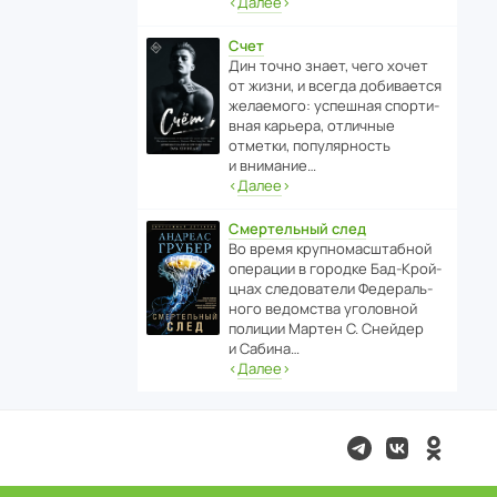
‹
Далее
›
Счет
Дин точно знает, чего хочет
от жизни, и всегда доби­ва­ется
жела­е­мого: успе­шная спор­ти­
вная карьера, отли­чные
отметки, попу­ля­р­ность
и внимание…
‹
Далее
›
Смертельный след
Во время круп­но­мас­ш­та­бной
операции в городке Бад‑Крой­
цнах следо­ва­тели Феде­раль­
ного ведомства уголо­вной
полиции Мартен С. Снейдер
и Сабина…
‹
Далее
›