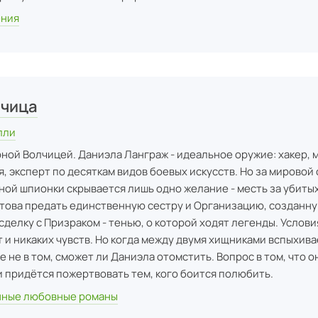
ения
лчица
лли
ной Волчицей. Даниэла Ланграж - идеальное оружие: хакер, 
 эксперт по десяткам видов боевых искусств. Но за мировой
ой шпионки скрывается лишь одно желание - месть за убиты
отова предать единственную сестру и Организацию, созданну
сделку с Призраком - тенью, о которой ходят легенды. Услови
 и никаких чувств. Но когда между двумя хищниками вспыхива
е не в том, сможет ли Даниэла отомстить. Вопрос в том, что о
и придётся пожертвовать тем, кого боится полюбить.
ные любовные романы