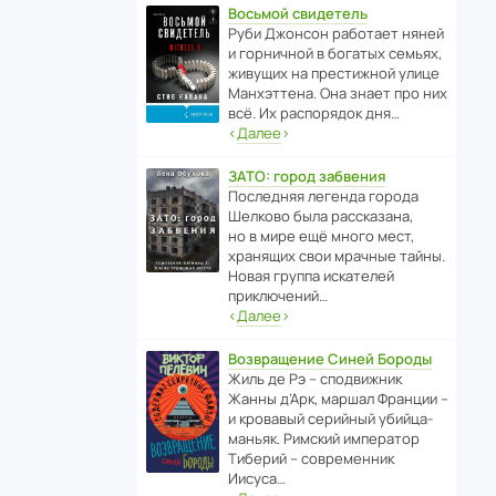
Восьмой свидетель
Руби Джонсон рабо­тает няней
и горни­чной в богатых семьях,
живущих на прес­ти­жной улице
Манх­эт­тена. Она знает про них
всё. Их распо­рядок дня…
‹
Далее
›
ЗАТО: город забвения
После­дняя легенда города
Шелково была расска­зана,
но в мире ещё много мест,
хранящих свои мрачные тайны.
Новая группа иска­телей
приключений…
‹
Далее
›
Возвращение Синей Бороды
Жиль де Рэ – спод­ви­жник
Жанны д’Арк, маршал Франции –
и кровавый серийный убийца-
маньяк. Римский импе­ратор
Тиберий – совре­менник
Иисуса…