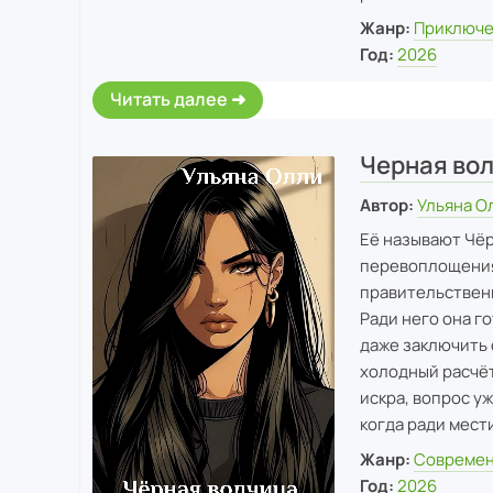
Жанр:
Приключ
Год:
2026
Читать далее
Черная во
Автор:
Ульяна О
Её называют Чёр
перевоплощения,
правительственн
Ради него она г
даже заключить 
холодный расчёт
искра, вопрос уж
когда ради мест
Жанр:
Современ
Год:
2026