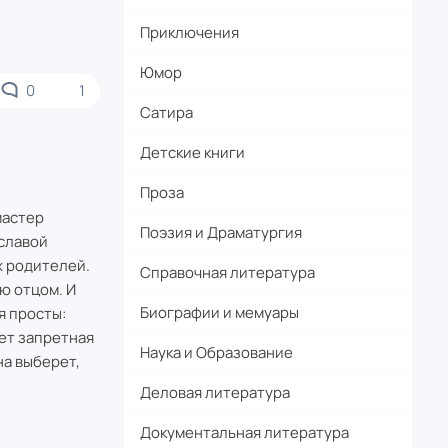
Приключения
Юмор
0
1
Сатира
Детские книги
Проза
мастер
Поэзия и Драматургия
 славой
х родителей.
Справочная литература
ю отцом. И
Биографии и мемуары
я просты:
ет запретная
Наука и Образование
на выберет,
Деловая литература
Документальная литература