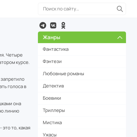
Жанры
Фантастика
ия. Четыре
Фэнтези
втором курсе.
Любовные романы
е запретило
Детектив
ать голоса в
Боевики
шками она
Триллеры
юю линию
Мистика
это то, какая
Ужасы