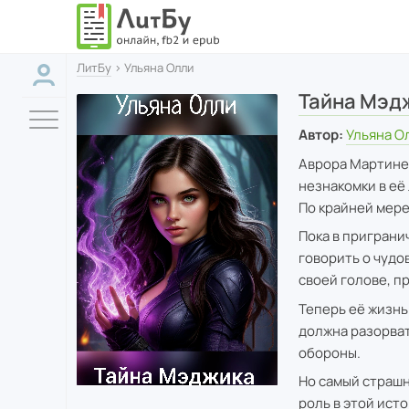
ЛитБу
› Ульяна Олли
Тайна Мэд
Автор:
Ульяна О
Аврора Мартинес
незнакомки в её 
По крайней мере,
Пока в приграни
говорить о чудо
своей голове, п
Теперь её жизнь
должна разорва
обороны.
Но самый страшн
роль в этой ист