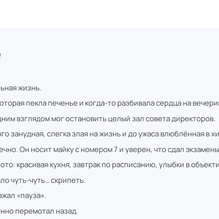
е
з
льная жизнь.
которая пекла печенье и когда-то разбивала сердца на вечери
дним взглядом мог остановить целый зал совета директоров.
го занудная, слегка злая на жизнь и до ужаса влюблённая в х
нечно. Он носит майку с номером 7 и уверен, что сдал экзамены
ото: красивая кухня, завтрак по расписанию, улыбки в объекти
ло чуть-чуть… скрипеть.
ажал «пауза».
нно перемотал назад.