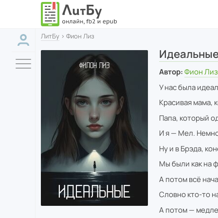
ЛитБу
› Фион Лиз
Идеальны
Автор:
Фион Ли
У нас была идеа
Красивая мама, 
Папа, который о
И я — Мел. Немно
Ну и в Брэда, ко
Мы были как на ф
А потом всё нача
Словно кто-то н
А потом — медле