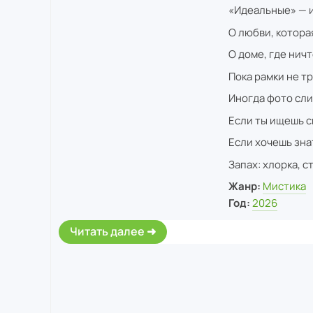
«Идеальные» — и
О любви, котора
О доме, где ничт
Пока рамки не т
Иногда фото сли
Если ты ищешь ск
Если хочешь зна
Запах: хлорка, с
Жанр:
Мистика
Год:
2026
Читать далее