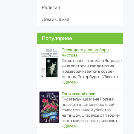
Религия
Дом и Семья
Популярное
Последнее дело майора
Чистова
Сюжет нового романа Водо­ла­з­
кина пост­роен как дете­ктив
и разво­ра­чи­ва­ется в совре­
менном Пете­р­бурге. Убивают…
‹
Далее
›
Тени южной ночи
Писа­тель­ница Маня Поли­ва­
нова стано­вится невольной
свиде­тель­ницей убийства
на тв-шоу. Спасаясь от твор­че­
с­кого кризиса, она приезжает…
‹
Далее
›