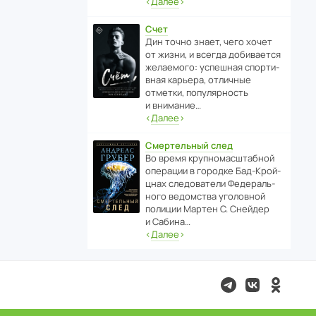
‹
Далее
›
Счет
Дин точно знает, чего хочет
от жизни, и всегда доби­ва­ется
жела­е­мого: успе­шная спор­ти­
вная карьера, отли­чные
отметки, попу­ля­р­ность
и внимание…
‹
Далее
›
Смертельный след
Во время круп­но­мас­ш­та­бной
операции в городке Бад‑Крой­
цнах следо­ва­тели Феде­раль­
ного ведомства уголо­вной
полиции Мартен С. Снейдер
и Сабина…
‹
Далее
›