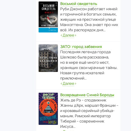
Восьмой свидетель
Руби Джонсон рабо­тает няней
и горни­чной в богатых семьях,
живущих на прес­ти­жной улице
Манх­эт­тена. Она знает про них
всё. Их распо­рядок дня…
‹
Далее
›
ЗАТО: город забвения
После­дняя легенда города
Шелково была расска­зана,
но в мире ещё много мест,
хранящих свои мрачные тайны.
Новая группа иска­телей
приключений…
‹
Далее
›
Возвращение Синей Бороды
Жиль де Рэ – спод­ви­жник
Жанны д’Арк, маршал Франции –
и кровавый серийный убийца-
маньяк. Римский импе­ратор
Тиберий – совре­менник
Иисуса…