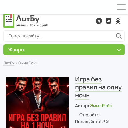
Жанры
ЛитБу
› Эмма Рейн
Игра без
правил на одну
ночь
Автор:
Эмма Рейн
— Откройте!
Пожалуйста! Эй!