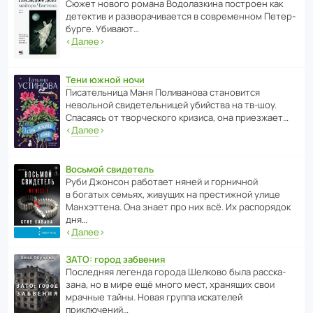
Сюжет нового романа Водо­ла­з­кина пост­роен как
дете­ктив и разво­ра­чи­ва­ется в совре­менном Пете­р­
бурге. Убивают…
‹
Далее
›
Тени южной ночи
Писа­тель­ница Маня Поли­ва­нова стано­вится
невольной свиде­тель­ницей убийства на тв-шоу.
Спасаясь от твор­че­с­кого кризиса, она приезжает…
‹
Далее
›
Восьмой свидетель
Руби Джонсон рабо­тает няней и горни­чной
в богатых семьях, живущих на прес­ти­жной улице
Манх­эт­тена. Она знает про них всё. Их распо­рядок
дня…
‹
Далее
›
ЗАТО: город забвения
После­дняя легенда города Шелково была расска­
зана, но в мире ещё много мест, хранящих свои
мрачные тайны. Новая группа иска­телей
приключений…