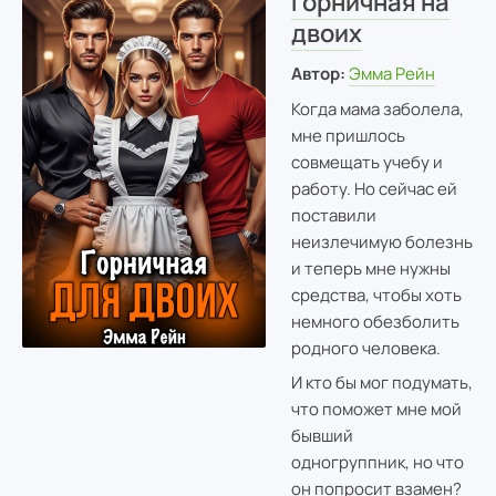
Горничная на
двоих
Автор:
Эмма Рейн
Когда мама заболела,
мне пришлось
совмещать учебу и
работу. Но сейчас ей
поставили
неизлечимую болезнь
и теперь мне нужны
средства, чтобы хоть
немного обезболить
родного человека.
И кто бы мог подумать,
что поможет мне мой
бывший
одногруппник, но что
он попросит взамен?