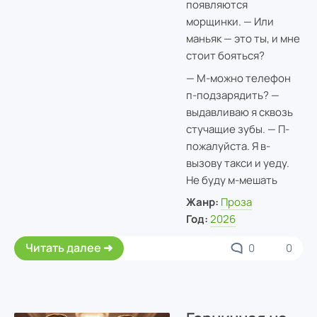
появляются
морщинки. — Или
маньяк — это ты, и мне
стоит бояться?
— М-можно телефон
п-подзарядить? —
выдавливаю я сквозь
стучащие зубы. — П-
пожалуйста. Я в-
вызову такси и уеду.
Не буду м-мешать
Жанр:
Проза
Год:
2026
Читать далее
0
0