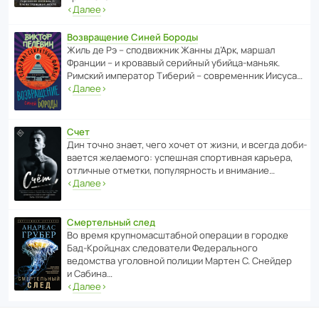
‹
Далее
›
Возвращение Синей Бороды
Жиль де Рэ – спод­ви­жник Жанны д’Арк, маршал
Франции – и кровавый серийный убийца-маньяк.
Римский импе­ратор Тиберий – совре­менник Иисуса…
‹
Далее
›
Счет
Дин точно знает, чего хочет от жизни, и всегда доби­
ва­ется жела­е­мого: успе­шная спор­ти­вная карьера,
отли­чные отметки, попу­ля­р­ность и внимание…
‹
Далее
›
Смертельный след
Во время круп­но­мас­ш­та­бной операции в городке
Бад‑Крой­цнах следо­ва­тели Феде­раль­ного
ведомства уголо­вной полиции Мартен С. Снейдер
и Сабина…
‹
Далее
›