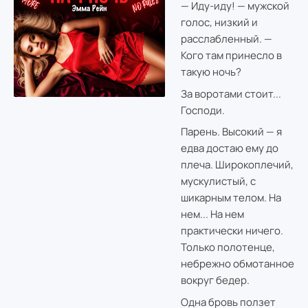
— Иду-иду! — мужской
голос, низкий и
расслабленный. —
Кого там принесло в
такую ночь?
За воротами стоит...
Господи.
Парень. Высокий — я
едва достаю ему до
плеча. Широкоплечий,
мускулистый, с
шикарным телом. На
нем... На нем
практически ничего.
Только полотенце,
небрежно обмотанное
вокруг бедер.
Одна бровь ползет