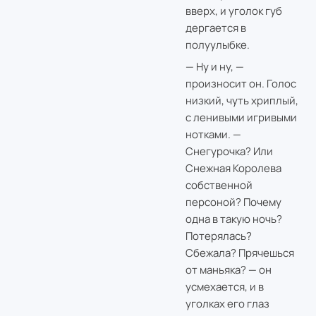
вверх, и уголок губ
дергается в
полуулыбке.
— Ну и ну, —
произносит он. Голос
низкий, чуть хриплый,
с ленивыми игривыми
нотками. —
Снегурочка? Или
Снежная Королева
собственной
персоной? Почему
одна в такую ночь?
Потерялась?
Сбежала? Прячешься
от маньяка? — он
усмехается, и в
уголках его глаз