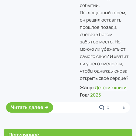
событий.
Поглощенный горем,
он решил оставить
прошлое позади,
сбегая в богом
забытое место. Но
можно ли убежать от
самого себя? И хватит
ли у него смелости,
чтобы однажды снова
открыть своё сердце?
Жанр:
Детские книги
Год:
2025
Читать далее
0
6
Популярное