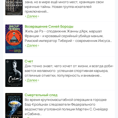
зана, но в мире ещё много мест, хранящих свои
мрачные тайны. Новая группа иска­телей
приключений…
‹
Далее
›
Возвращение Синей Бороды
Жиль де Рэ – спод­ви­жник Жанны д’Арк, маршал
Франции – и кровавый серийный убийца-маньяк.
Римский импе­ратор Тиберий – совре­менник Иисуса…
‹
Далее
›
Счет
Дин точно знает, чего хочет от жизни, и всегда доби­
ва­ется жела­е­мого: успе­шная спор­ти­вная карьера,
отли­чные отметки, попу­ля­р­ность и внимание…
‹
Далее
›
Смертельный след
Во время круп­но­мас­ш­та­бной операции в городке
Бад‑Крой­цнах следо­ва­тели Феде­раль­ного
ведомства уголо­вной полиции Мартен С. Снейдер
и Сабина…