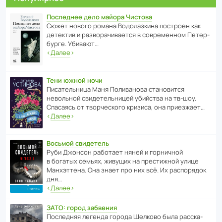
Последнее дело майора Чистова
Сюжет нового романа Водо­ла­з­кина пост­роен как
дете­ктив и разво­ра­чи­ва­ется в совре­менном Пете­р­
бурге. Убивают…
‹
Далее
›
Тени южной ночи
Писа­тель­ница Маня Поли­ва­нова стано­вится
невольной свиде­тель­ницей убийства на тв-шоу.
Спасаясь от твор­че­с­кого кризиса, она приезжает…
‹
Далее
›
Восьмой свидетель
Руби Джонсон рабо­тает няней и горни­чной
в богатых семьях, живущих на прес­ти­жной улице
Манх­эт­тена. Она знает про них всё. Их распо­рядок
дня…
‹
Далее
›
ЗАТО: город забвения
После­дняя легенда города Шелково была расска­