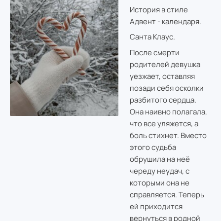
История в стиле
Адвент - календаря.
Санта Клаус.
После смерти
родителей девушка
уезжает, оставляя
позади себя осколки
разбитого сердца.
Она наивно полагала,
что все уляжется, а
боль стихнет. Вместо
этого судьба
обрушила на неё
череду неудач, с
которыми она не
справляется. Теперь
ей приходится
вернуться в родной