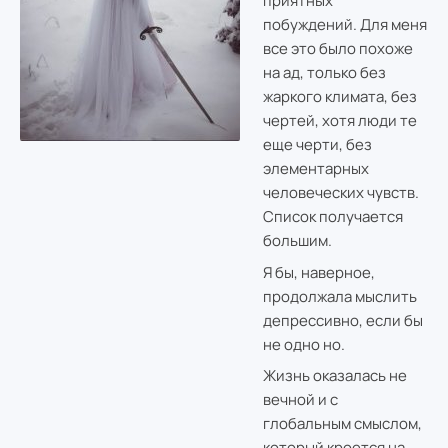
приятных
побуждений. Для меня
все это было похоже
на ад, только без
жаркого климата, без
чертей, хотя люди те
еще черти, без
элементарных
человеческих чувств.
Список получается
большим.
Я бы, наверное,
продолжала мыслить
депрессивно, если бы
не одно но.
Жизнь оказалась не
вечной и с
глобальным смыслом,
который кроется на