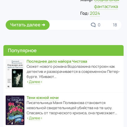
фантастика
Год:
2024
Читать далее
0
18
Популярное
Последнее дело майора Чистова
Сюжет нового романа Водо­ла­з­кина пост­роен как
дете­ктив и разво­ра­чи­ва­ется в совре­менном Пете­р­
бурге. Убивают…
‹
Далее
›
Тени южной ночи
Писа­тель­ница Маня Поли­ва­нова стано­вится
невольной свиде­тель­ницей убийства на тв-шоу.
Спасаясь от твор­че­с­кого кризиса, она приезжает…
‹
Далее
›