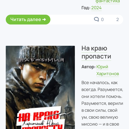
фантастика
Год:
2024
Читать далее
0
2
На краю
пропасти
Автор:
Юрий
Харитонов
Все началось, как
всегда. Разумеется,
они хотели помочь.
Разумеется, верили
в свои силы, свой
ум, свою великую
миссию — и в свое