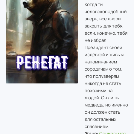
Когда ты
человекоподобный
зверь, все двери
закрыты для тебя,
если, конечно, тебя
не избрал
Президент своей
издёвкой и живым
напоминанием
сородичам о том,
что полузверям
никогда не стать
похожими на
людей. Он лишь
медведь, но именно
он должен стать
для остальных
спасением.
Жанр:
Социальная