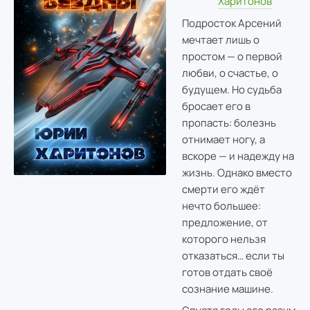
Харитонов
Подросток Арсений
мечтает лишь о
простом — о первой
любви, о счастье, о
будущем. Но судьба
бросает его в
пропасть: болезнь
отнимает ногу, а
вскоре — и надежду на
жизнь. Однако вместо
смерти его ждёт
нечто большее:
предложение, от
которого нельзя
отказаться… если ты
готов отдать своё
сознание машине.