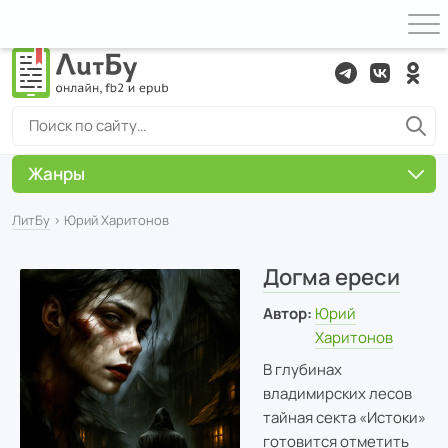
Жанры
ЛитБу
› Юрий Харитонов
Догма ереси
Автор:
Юрий
Харитонов
В глубинах
владимирских лесов
тайная секта «Истоки»
готовится отметить