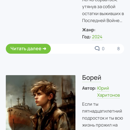
утянув за собой
остатки выживших в
Последней Войне…
Жанр:
Год:
2024
Читать далее
0
8
Борей
Автор:
Юрий
Харитонов
Если ты
пятнадцатилетний
подросток и ты всю
жизнь прожил на