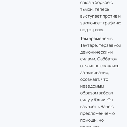
союз в борьбе с
тьмой, теперь
выступает против и
заключает графиню
под стражу.
Тем временем в
Тантаре, терзаемой
демоническими
силами, Саббатон,
отчаянно сражаясь
за выживание,
осознает, что
неведомым
образом забрал
силу у Юлии. Он
взывает к Ване с
предложением о
помощи, но
получает