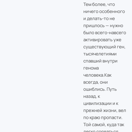
Тем более, что
ничего особенного
и делать-то не
пришлось — нужно
было всего-навсего
активировать уже
существующий ген,
тысячелетиями
спавший внутри
генома
человека.
Как
всегда, они
ошиблись. Путь
назад, к
цивилизации и к
прежней жизни, вел
по краю пропасти.
Той самой, куда так
легко сорваться,