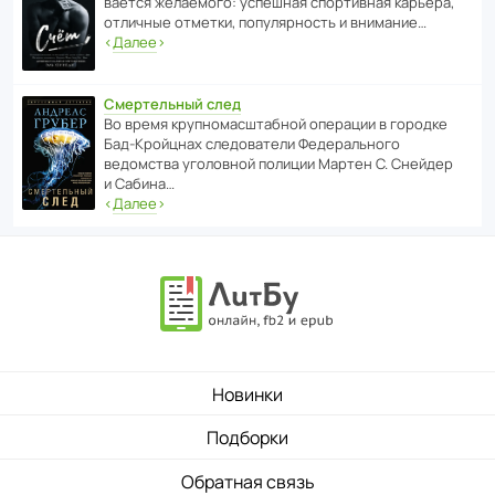
ва­ется жела­е­мого: успе­шная спор­ти­вная карьера,
отли­чные отметки, попу­ля­р­ность и внимание…
‹
Далее
›
Смертельный след
Во время круп­но­мас­ш­та­бной операции в городке
Бад‑Крой­цнах следо­ва­тели Феде­раль­ного
ведомства уголо­вной полиции Мартен С. Снейдер
и Сабина…
‹
Далее
›
Новинки
Подборки
Обратная связь