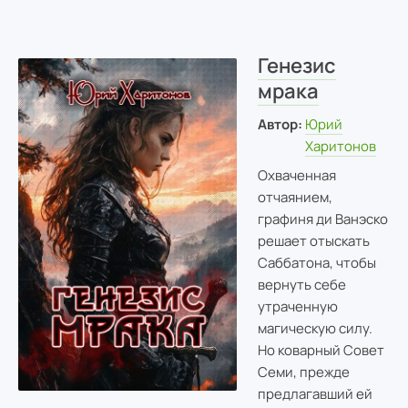
Генезис
мрака
Автор:
Юрий
Харитонов
Охваченная
отчаянием,
графиня ди Ванэско
решает отыскать
Саббатона, чтобы
вернуть себе
утраченную
магическую силу.
Но коварный Совет
Семи, прежде
предлагавший ей