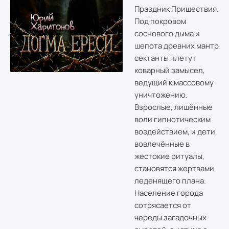
Праздник Пришествия.
Под покровом
соснового дыма и
шепота древних мантр
сектанты плетут
коварный замысел,
ведущий к массовому
уничтожению.
Взрослые, лишённые
воли гипнотическим
воздействием, и дети,
вовлечённые в
жестокие ритуалы,
становятся жертвами
леденящего плана.
Население города
сотрясается от
череды загадочных