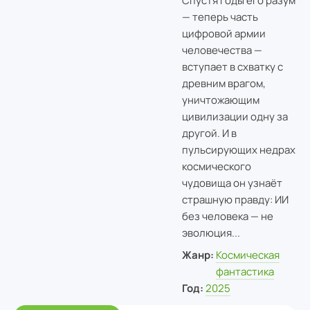
Спустя годы его разум
— теперь часть
цифровой армии
человечества —
вступает в схватку с
древним врагом,
уничтожающим
цивилизации одну за
другой. И в
пульсирующих недрах
космического
чудовища он узнаёт
страшную правду: ИИ
без человека — не
эволюция...
Жанр:
Космическая
фантастика
Год:
2025