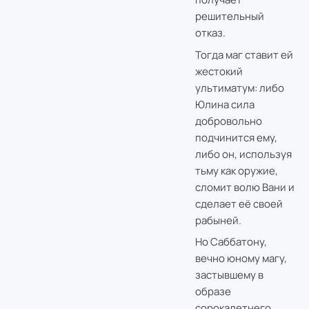
решительный
отказ.
Тогда маг ставит ей
жестокий
ультиматум: либо
Юлина сила
добровольно
подчинится ему,
либо он, используя
тьму как оружие,
сломит волю Вани и
сделает её своей
рабыней.
Но Саббатону,
вечно юному магу,
застывшему в
образе
сорокалетнего