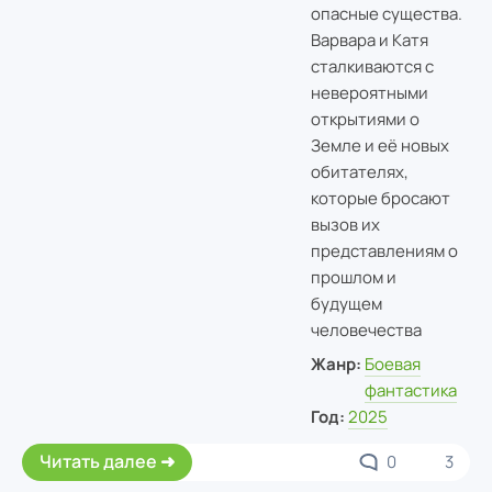
опасные существа.
Варвара и Катя
сталкиваются с
невероятными
открытиями о
Земле и её новых
обитателях,
которые бросают
вызов их
представлениям о
прошлом и
будущем
человечества
Жанр:
Боевая
фантастика
Год:
2025
Читать далее
0
3