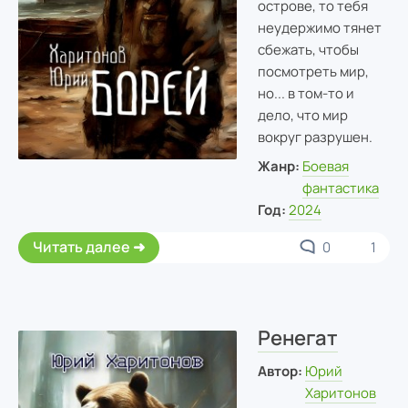
острове, то тебя
неудержимо тянет
сбежать, чтобы
посмотреть мир,
но... в том-то и
дело, что мир
вокруг разрушен.
Жанр:
Боевая
фантастика
Год:
2024
Читать далее
0
1
Ренегат
Автор:
Юрий
Харитонов