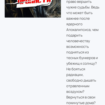
право вершить
чужие судьбы. Ведь
что может быть
важнее после
ядерного
Апокалипсиса, чем
подарить
человечеству
возможность
подняться из
тесных бункеров и
убежищ к солнцу?
Не бояться
радиации,
свободно дышать
отравленным
воздухом?
Вернуться в свои
покинутые дома?