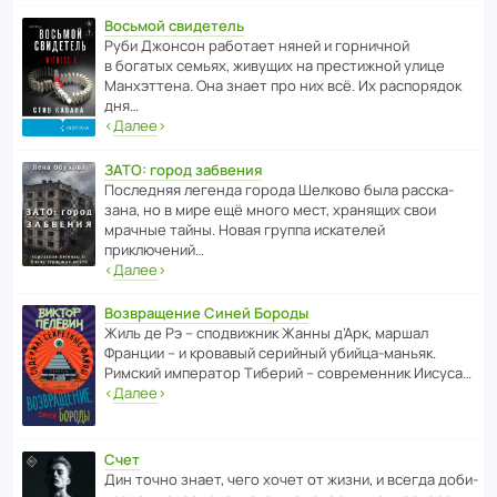
Восьмой свидетель
Руби Джонсон рабо­тает няней и горни­чной
в богатых семьях, живущих на прес­ти­жной улице
Манх­эт­тена. Она знает про них всё. Их распо­рядок
дня…
‹
Далее
›
ЗАТО: город забвения
После­дняя легенда города Шелково была расска­
зана, но в мире ещё много мест, хранящих свои
мрачные тайны. Новая группа иска­телей
приключений…
‹
Далее
›
Возвращение Синей Бороды
Жиль де Рэ – спод­ви­жник Жанны д’Арк, маршал
Франции – и кровавый серийный убийца-маньяк.
Римский импе­ратор Тиберий – совре­менник Иисуса…
‹
Далее
›
Счет
Дин точно знает, чего хочет от жизни, и всегда доби­