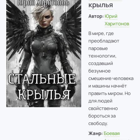
крылья
Автор:
Юрий
Харитонов
В мире, где
преобладают
паровые
технологии,
создавший
безумное
смешение человека
и машины начнёт
править миром. Но
для людей
свойственно
бороться за
свободу.
Жанр:
Боевая