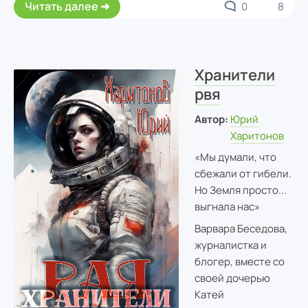
Читать далее
0
8
Хранители
рвя
Автор:
Юрий
Харитонов
«Мы думали, что
сбежали от гибели.
Но Земля просто...
выгнала нас»
Варвара Беседова,
журналистка и
блогер, вместе со
своей дочерью
Катей