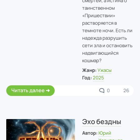
смертей, а истина о
таинственном
«Пришествии»
растворяется в
темноте ночи. Есть ли
надежда разрушить
сети зла и остановить
надвигающийся
кошмар?
Жанр:
Ужасы
Год:
2025
Читать далее
0
26
Эхо бездны
Автор:
Юрий