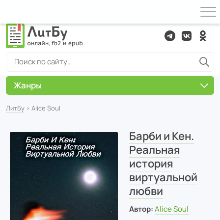
Жанры
ЛитБу
› Alice Soul
Барби и Кен.
Реальная
история
виртуальной
любви
Автор:
Alice Soul