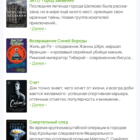
ЗАТО: город забвения
После­дняя легенда города Шелково была расска­
зана, но в мире ещё много мест, хранящих свои
мрачные тайны. Новая группа иска­телей
приключений…
‹
Далее
›
Возвращение Синей Бороды
Жиль де Рэ – спод­ви­жник Жанны д’Арк, маршал
Франции – и кровавый серийный убийца-маньяк.
Римский импе­ратор Тиберий – совре­менник Иисуса…
‹
Далее
›
Счет
Дин точно знает, чего хочет от жизни, и всегда доби­
ва­ется жела­е­мого: успе­шная спор­ти­вная карьера,
отли­чные отметки, попу­ля­р­ность и внимание…
‹
Далее
›
Смертельный след
Во время круп­но­мас­ш­та­бной операции в городке
Бад‑Крой­цнах следо­ва­тели Феде­раль­ного
ведомства уголо­вной полиции Мартен С. Снейдер