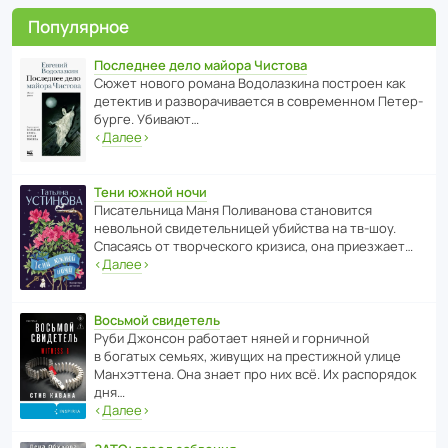
Популярное
Последнее дело майора Чистова
Сюжет нового романа Водо­ла­з­кина пост­роен как
дете­ктив и разво­ра­чи­ва­ется в совре­менном Пете­р­
бурге. Убивают…
‹
Далее
›
Тени южной ночи
Писа­тель­ница Маня Поли­ва­нова стано­вится
невольной свиде­тель­ницей убийства на тв-шоу.
Спасаясь от твор­че­с­кого кризиса, она приезжает…
‹
Далее
›
Восьмой свидетель
Руби Джонсон рабо­тает няней и горни­чной
в богатых семьях, живущих на прес­ти­жной улице
Манх­эт­тена. Она знает про них всё. Их распо­рядок
дня…
‹
Далее
›