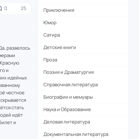
0
25
Приключения
Юмор
Сатира
Детские книги
Да, развелось
амерами
Проза
в Красную
го и
Поэзия и Драматургия
оих идейных
Справочная литература
кованному
оё честное
Биографии и мемуары
 скрывается
дётся стать
Наука и Образование
лодей идёт
Деловая литература
билет и
Документальная литература