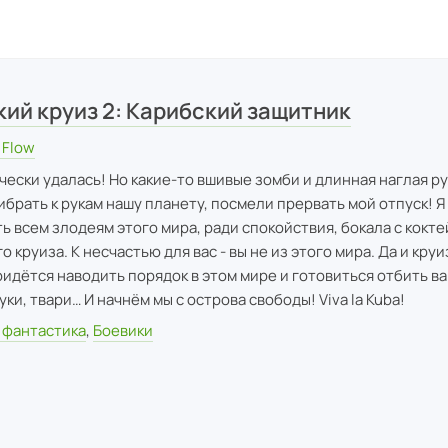
ий круиз 2: Карибский защитник
 Flow
ески удалась! Но какие-то вшивые зомби и длинная наглая ру
брать к рукам нашу планету, посмели прервать мой отпуск! Я
ь всем злодеям этого мира, ради спокойствия, бокала с кокте
 круиза. К несчастью для вас - вы не из этого мира. Да и кру
идётся наводить порядок в этом мире и готовиться отбить в
ки, твари… И начнём мы с острова свободы! Viva la Kuba!
 фантастика
,
Боевики