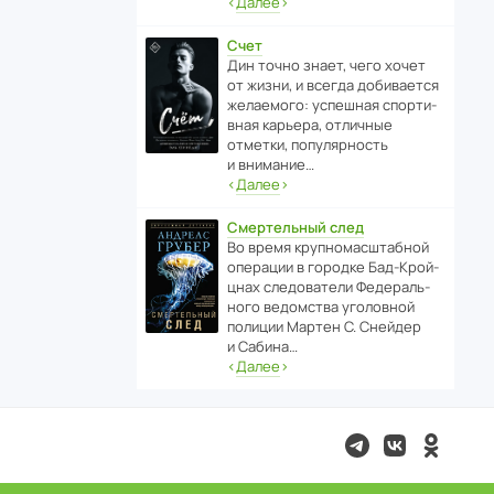
‹
Далее
›
Счет
Дин точно знает, чего хочет
от жизни, и всегда доби­ва­ется
жела­е­мого: успе­шная спор­ти­
вная карьера, отли­чные
отметки, попу­ля­р­ность
и внимание…
‹
Далее
›
Смертельный след
Во время круп­но­мас­ш­та­бной
операции в городке Бад‑Крой­
цнах следо­ва­тели Феде­раль­
ного ведомства уголо­вной
полиции Мартен С. Снейдер
и Сабина…
‹
Далее
›