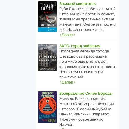
Восьмой свидетель
Руби Джонсон рабо­тает няней
и горни­чной в богатых семьях,
живущих на прес­ти­жной улице
Манх­эт­тена. Она знает про них
всё. Их распо­рядок дня…
‹
Далее
›
ЗАТО: город забвения
После­дняя легенда города
Шелково была расска­зана,
но в мире ещё много мест,
хранящих свои мрачные тайны.
Новая группа иска­телей
приключений…
‹
Далее
›
Возвращение Синей Бороды
Жиль де Рэ – спод­ви­жник
Жанны д’Арк, маршал Франции –
и кровавый серийный убийца-
маньяк. Римский импе­ратор
Тиберий – совре­менник
Иисуса…