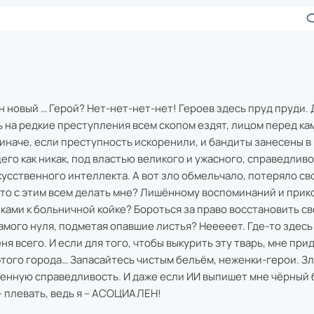
 новый … Герой? Нет-нет-нет-нет! Героев здесь пруд пруди. 
ь на редкие преступления всем скопом ездят, лицом перед к
к иначе, если преступность искоренили, и бандиты занесены 
его как никак, под властью великого и ужасного, справедливо
усственного интеллекта. А вот зло обмельчало, потеряло св
что с этим всем делать мне? Лишённому воспоминаний и при
ами к больничной койке? Бороться за право восстановить св
самого нуля, подметая опавшие листья? Нееееет. Где-то здесь
ня всего. И если для того, чтобы выкурить эту тварь, мне при
того города… Запасайтесь чистым бельём, неженки-герои. З
венную справедливость. И даже если ИИ выпишет мне чёрный 
– плевать, ведь я – АСОЦИАЛЕН!