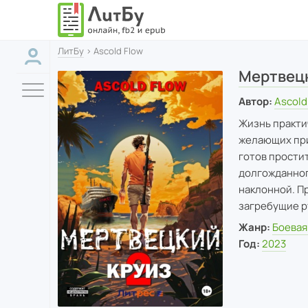
ЛитБу
› Ascold Flow
Мертвецк
Автор:
Ascold
Жизнь практич
желающих при
готов простит
долгожданного
наклонной. Пр
загребущие ру
Жанр:
Боевая
Год:
2023