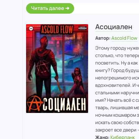
Читать далее
Асоциален
Автор:
Ascold Flow
Этому городу нужен
столько, что тепер
посветить. Ну а ка
книгу? Город будущ
непогрешимого иск
вдохновителей. И 
стальными наручник
имя? Начать всё с 
тварь, лишившая ме
ночным кошмаром э
искать свою собст
закроет все двери 
Жанр:
Киберпанк