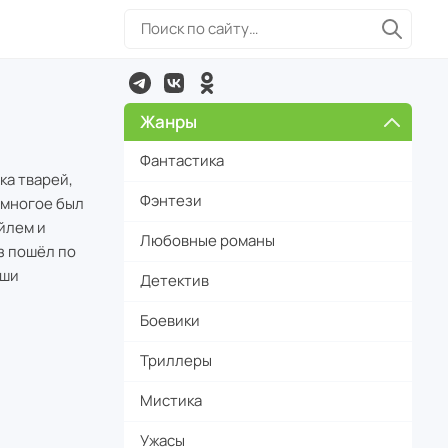
Жанры
Фантастика
ка тварей,
Фэнтези
 многое был
йлем и
Любовные романы
из пошёл по
аши
Детектив
Боевики
Триллеры
Мистика
Ужасы