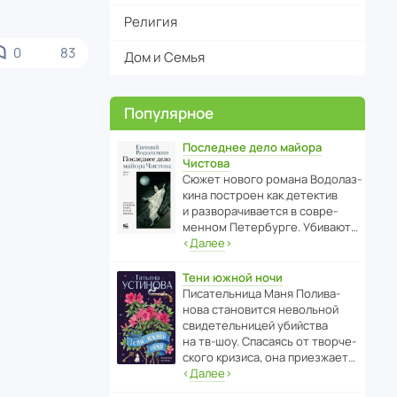
Религия
0
83
Дом и Семья
Популярное
Последнее дело майора
Чистова
Сюжет нового романа Водо­ла­з­
кина пост­роен как дете­ктив
и разво­ра­чи­ва­ется в совре­
менном Пете­р­бурге. Убивают…
‹
Далее
›
Тени южной ночи
Писа­тель­ница Маня Поли­ва­
нова стано­вится невольной
свиде­тель­ницей убийства
на тв-шоу. Спасаясь от твор­че­
с­кого кризиса, она приезжает…
‹
Далее
›