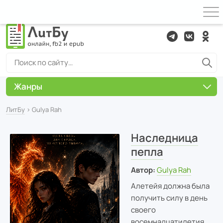
Жанры
ЛитБу
› Gulya Rah
Наследница
пепла
Автор:
Gulya Rah
Алетейя должна была
получить силу в день
своего
восемнадцатилетия.