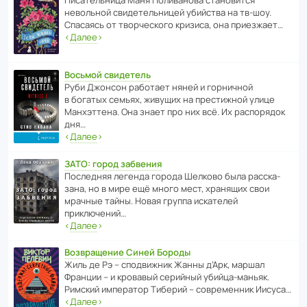
невольной свиде­тель­ницей убийства на тв-шоу.
Спасаясь от твор­че­с­кого кризиса, она приезжает…
‹
Далее
›
Восьмой свидетель
Руби Джонсон рабо­тает няней и горни­чной
в богатых семьях, живущих на прес­ти­жной улице
Манх­эт­тена. Она знает про них всё. Их распо­рядок
дня…
‹
Далее
›
ЗАТО: город забвения
После­дняя легенда города Шелково была расска­
зана, но в мире ещё много мест, хранящих свои
мрачные тайны. Новая группа иска­телей
приключений…
‹
Далее
›
Возвращение Синей Бороды
Жиль де Рэ – спод­ви­жник Жанны д’Арк, маршал
Франции – и кровавый серийный убийца-маньяк.
Римский импе­ратор Тиберий – совре­менник Иисуса…
‹
Далее
›