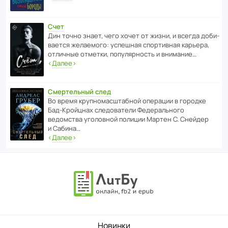
Счет
Дин точно знает, чего хочет от жизни, и всегда доби­
ва­ется жела­е­мого: успе­шная спор­ти­вная карьера,
отли­чные отметки, попу­ля­р­ность и внимание…
‹
Далее
›
Смертельный след
Во время круп­но­мас­ш­та­бной операции в городке
Бад‑Крой­цнах следо­ва­тели Феде­раль­ного
ведомства уголо­вной полиции Мартен С. Снейдер
и Сабина…
‹
Далее
›
Новинки