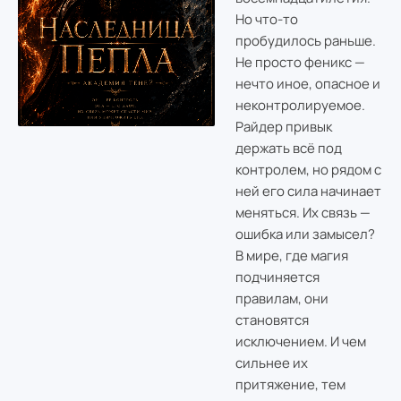
Но что-то
пробудилось раньше.
Не просто феникс —
нечто иное, опасное и
неконтролируемое.
Райдер привык
держать всё под
контролем, но рядом с
ней его сила начинает
меняться. Их связь —
ошибка или замысел?
В мире, где магия
подчиняется
правилам, они
становятся
исключением. И чем
сильнее их
притяжение, тем