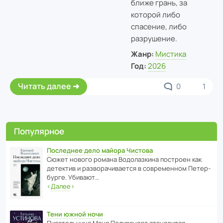
ближе грань, за
которой либо
спасение, либо
разрушение.
Жанр:
Мистика
Год:
2026
Читать далее
0
1
Популярное
Последнее дело майора Чистова
Сюжет нового романа Водо­ла­з­кина пост­роен как
дете­ктив и разво­ра­чи­ва­ется в совре­менном Пете­р­
бурге. Убивают…
‹
Далее
›
Тени южной ночи
Писа­тель­ница Маня Поли­ва­нова стано­вится