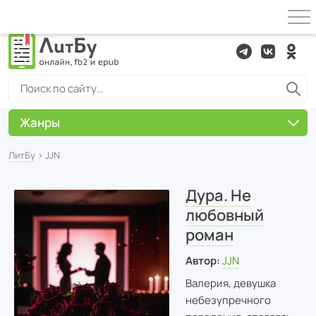
Жанры
ЛитБу
› JJN
Дура. Не
любовный
роман
Автор:
JJN
Валерия, девушка
небезупречного