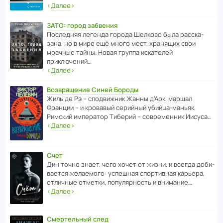
‹
Далее
›
ЗАТО: город забвения
После­дняя легенда города Шелково была расска­
зана, но в мире ещё много мест, хранящих свои
мрачные тайны. Новая группа иска­телей
приключений…
‹
Далее
›
Возвращение Синей Бороды
Жиль де Рэ – спод­ви­жник Жанны д’Арк, маршал
Франции – и кровавый серийный убийца-маньяк.
Римский импе­ратор Тиберий – совре­менник Иисуса…
‹
Далее
›
Счет
Дин точно знает, чего хочет от жизни, и всегда доби­
ва­ется жела­е­мого: успе­шная спор­ти­вная карьера,
отли­чные отметки, попу­ля­р­ность и внимание…
‹
Далее
›
Смертельный след