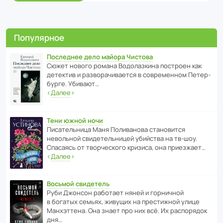
Популярное
Последнее дело майора Чистова
Сюжет нового романа Водо­ла­з­кина пост­роен как
дете­ктив и разво­ра­чи­ва­ется в совре­менном Пете­р­
бурге. Убивают…
‹
Далее
›
Тени южной ночи
Писа­тель­ница Маня Поли­ва­нова стано­вится
невольной свиде­тель­ницей убийства на тв-шоу.
Спасаясь от твор­че­с­кого кризиса, она приезжает…
‹
Далее
›
Восьмой свидетель
Руби Джонсон рабо­тает няней и горни­чной
в богатых семьях, живущих на прес­ти­жной улице
Манх­эт­тена. Она знает про них всё. Их распо­рядок
дня…