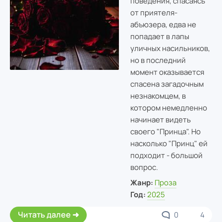
поведения, спасаясь
от приятеля-
абъюзера, едва не
попадает в лапы
уличных насильников,
но в последний
момент оказывается
спасена загадочным
незнакомцем, в
котором немедленно
начинает видеть
своего "Принца". Но
насколько "Принц" ей
подходит - большой
вопрос.
Жанр:
Проза
Год:
2025
Читать далее
0
4