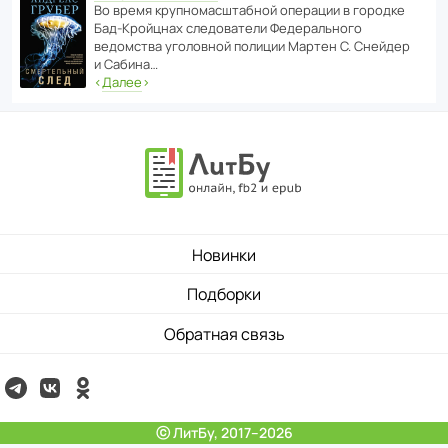
Во время круп­но­мас­ш­та­бной операции в городке
Бад‑Крой­цнах следо­ва­тели Феде­раль­ного
ведомства уголо­вной полиции Мартен С. Снейдер
и Сабина…
‹
Далее
›
Новинки
Подборки
Обратная связь
ⓒ ЛитБу, 2017–2026