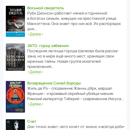
Восьмой свидетель
Руби Джонсон рабо­тает няней и горни­чной
в богатых семьях, живущих на прес­ти­жной улице
Манх­эт­тена. Она знает про них всё. Их распо­рядок
дня…
‹
Далее
›
ЗАТО: город забвения
После­дняя легенда города Шелково была расска­
зана, но в мире ещё много мест, хранящих свои
мрачные тайны. Новая группа иска­телей
приключений…
‹
Далее
›
Возвращение Синей Бороды
Жиль де Рэ – спод­ви­жник Жанны д’Арк, маршал
Франции – и кровавый серийный убийца-маньяк.
Римский импе­ратор Тиберий – совре­менник Иисуса…
‹
Далее
›
Счет
Дин точно знает, чего хочет от жизни, и всегда доби­