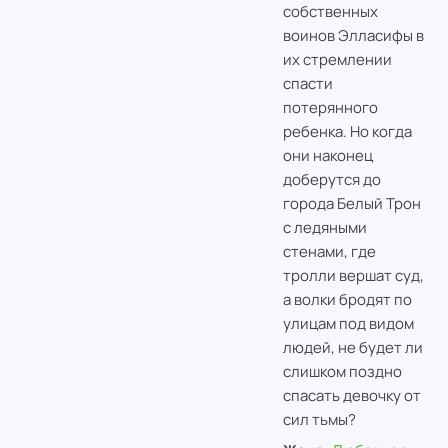
собственных
воинов Элласифы в
их стремлении
спасти
потерянного
ребенка. Но когда
они наконец
доберутся до
города Белый Трон
с ледяными
стенами, где
тролли вершат суд,
а волки бродят по
улицам под видом
людей, не будет ли
слишком поздно
спасать девочку от
сил тьмы?