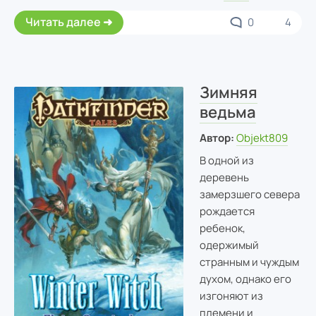
Читать далее
0
4
Зимняя
ведьма
Автор:
Objekt809
В одной из
деревень
замерзшего севера
рождается
ребенок,
одержимый
странным и чуждым
духом, однако его
изгоняют из
племени и