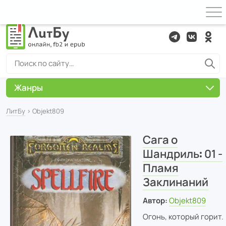
Жанры
ЛитБу
› Objekt809
Сага о
Шандриль꞉ 01 -
Пламя
Заклинаний
Автор:
Objekt809
Огонь, который горит.