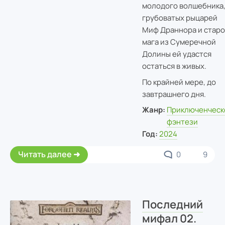
молодого волшебника
грубоватых рыцарей
Миф Драннора и старо
мага из Сумеречной
Долины ей удастся
остаться в живых.
По крайней мере, до
завтрашнего дня.
Жанр:
Приключенческ
фэнтези
Год:
2024
Читать далее
0
9
Последний
мифал 02.