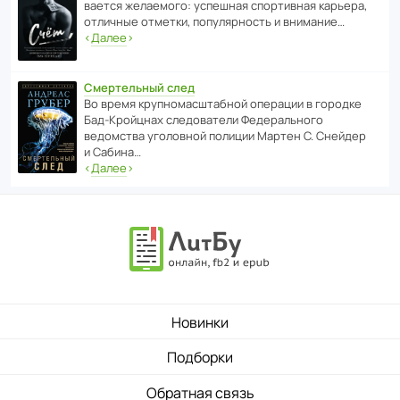
ва­ется жела­е­мого: успе­шная спор­ти­вная карьера,
отли­чные отметки, попу­ля­р­ность и внимание…
‹
Далее
›
Смертельный след
Во время круп­но­мас­ш­та­бной операции в городке
Бад‑Крой­цнах следо­ва­тели Феде­раль­ного
ведомства уголо­вной полиции Мартен С. Снейдер
и Сабина…
‹
Далее
›
Новинки
Подборки
Обратная связь