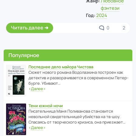
Жанр:
Любовное
фэнтези
Год:
2024
Читать далее
0
2
Популярное
Последнее дело майора Чистова
Сюжет нового романа Водо­ла­з­кина пост­роен как
дете­ктив и разво­ра­чи­ва­ется в совре­менном Пете­р­
бурге. Убивают…
‹
Далее
›
Тени южной ночи
Писа­тель­ница Маня Поли­ва­нова стано­вится
невольной свиде­тель­ницей убийства на тв-шоу.
Спасаясь от твор­че­с­кого кризиса, она приезжает…
‹
Далее
›