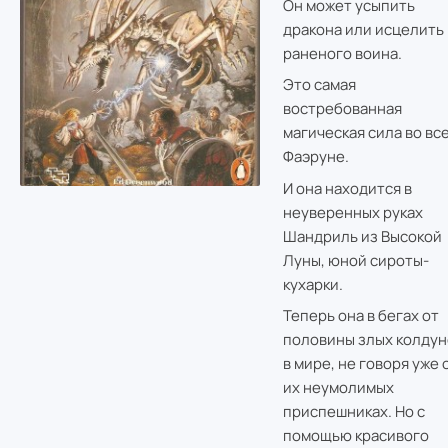
Он может усыпить
дракона или исцелить
раненого воина.
Это самая
востребованная
магическая сила во вс
Фаэруне.
И она находится в
неуверенных руках
Шандриль из Высокой
Луны, юной сироты-
кухарки.
Теперь она в бегах от
половины злых колдун
в мире, не говоря уже 
их неумолимых
приспешниках. Но с
помощью красивого