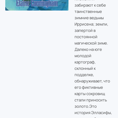
забирают к себе
таинственные
зимние ведьмы
Иррисена; земли,
запертой в
постоянной
магической зиме.
Далеко на юге
молодой
картограф,
склонный к
подделке,
обнаруживает, что
его фиктивные
карты сокровищ
стали приносить
золото.
Это
история Элласифы,