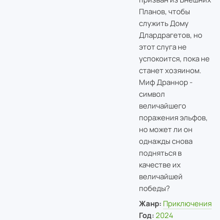
Планов, чтобы
служить Дому
Длардрагетов, но
этот слуга не
успокоится, пока не
станет хозяином.
Миф Драннор -
символ
величайшего
поражения эльфов,
но может ли он
однажды снова
подняться в
качестве их
величайшей
победы?
Жанр:
Приключения
Год:
2024