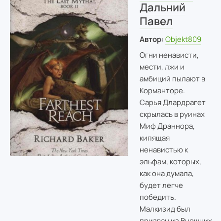
Дальний
Павел
Автор:
Objekt809
Огни ненависти,
мести, лжи и
амбиций пылают в
Корманторе.
Сарья Длардрагет
скрылась в руинах
Миф Драннора,
кипящая
ненавистью к
эльфам, которых,
как она думала,
будет легче
победить.
Малкизид был
призван из Внешних