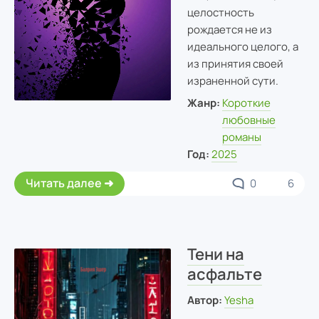
целостность
рождается не из
идеального целого, а
из принятия своей
израненной сути.
Жанр:
Короткие
любовные
романы
Год:
2025
Читать далее
0
6
Тени на
асфальте
Автор:
Yesha