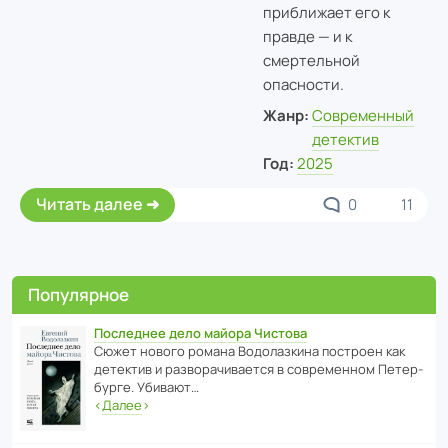
приближает его к
правде — и к
смертельной
опасности.
Жанр:
Современный
детектив
Год:
2025
Читать далее
0
11
Популярное
Последнее дело майора Чистова
Сюжет нового романа Водо­ла­з­кина пост­роен как
дете­ктив и разво­ра­чи­ва­ется в совре­менном Пете­р­
бурге. Убивают…
‹
Далее
›