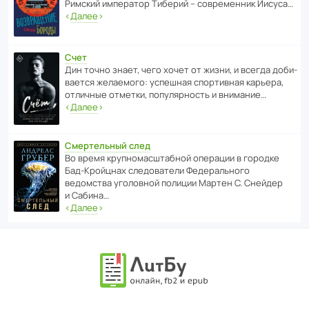
Римский импе­ратор Тиберий – совре­менник Иисуса…
‹
Далее
›
Счет
Дин точно знает, чего хочет от жизни, и всегда доби­
ва­ется жела­е­мого: успе­шная спор­ти­вная карьера,
отли­чные отметки, попу­ля­р­ность и внимание…
‹
Далее
›
Смертельный след
Во время круп­но­мас­ш­та­бной операции в городке
Бад‑Крой­цнах следо­ва­тели Феде­раль­ного
ведомства уголо­вной полиции Мартен С. Снейдер
и Сабина…
‹
Далее
›