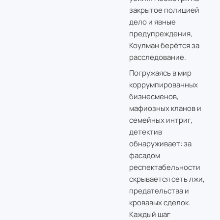
закрытое полицией
дело и явные
предупреждения,
Коулман берётся за
расследование.
Погружаясь в мир
коррумпированных
бизнесменов,
мафиозных кланов и
семейных интриг,
детектив
обнаруживает: за
фасадом
респектабельности
скрывается сеть лжи,
предательства и
кровавых сделок.
Каждый шаг