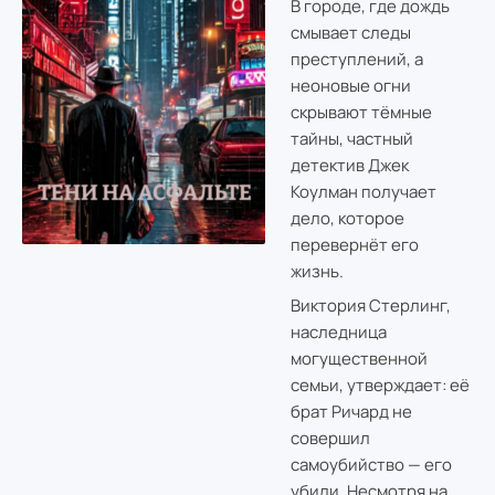
В городе, где дождь
смывает следы
преступлений, а
неоновые огни
скрывают тёмные
тайны, частный
детектив Джек
Коулман получает
дело, которое
перевернёт его
жизнь.
Виктория Стерлинг,
наследница
могущественной
семьи, утверждает: её
брат Ричард не
совершил
самоубийство — его
убили. Несмотря на