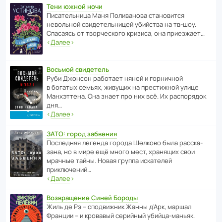
Тени южной ночи
Писа­тель­ница Маня Поли­ва­нова стано­вится
невольной свиде­тель­ницей убийства на тв-шоу.
Спасаясь от твор­че­с­кого кризиса, она приезжает…
‹
Далее
›
Восьмой свидетель
Руби Джонсон рабо­тает няней и горни­чной
в богатых семьях, живущих на прес­ти­жной улице
Манх­эт­тена. Она знает про них всё. Их распо­рядок
дня…
‹
Далее
›
ЗАТО: город забвения
После­дняя легенда города Шелково была расска­
зана, но в мире ещё много мест, хранящих свои
мрачные тайны. Новая группа иска­телей
приключений…
‹
Далее
›
Возвращение Синей Бороды
Жиль де Рэ – спод­ви­жник Жанны д’Арк, маршал
Франции – и кровавый серийный убийца-маньяк.