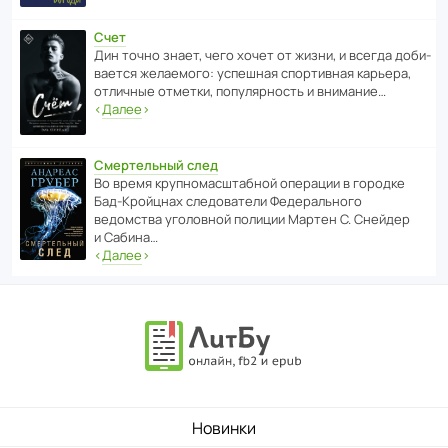
Счет
Дин точно знает, чего хочет от жизни, и всегда доби­
ва­ется жела­е­мого: успе­шная спор­ти­вная карьера,
отли­чные отметки, попу­ля­р­ность и внимание…
‹
Далее
›
Смертельный след
Во время круп­но­мас­ш­та­бной операции в городке
Бад‑Крой­цнах следо­ва­тели Феде­раль­ного
ведомства уголо­вной полиции Мартен С. Снейдер
и Сабина…
‹
Далее
›
Новинки