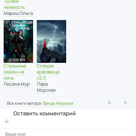
Ты моя
нежеость
Мариш Ольга
Страшные
Спящая
сказки на
красавица
ночь
v2.0
Лесана Мур
Лара
Морская
0
5
Все книги автора:
Ванда Мирская
Оставить комментарий