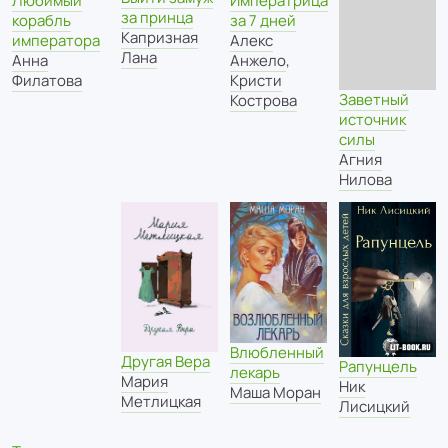
Любимый
Императрица
за принца
корабль
за 7 дней
Капризная
императора
Алекс
Лана
Анна
Анжело
,
Филатова
Кристи
Заветный
Кострова
источник
силы
Агния
Нилова
Влюбленный
Другая Вера
Рапунцель
лекарь
Мария
Ник
Маша Моран
Метлицкая
Лисицкий