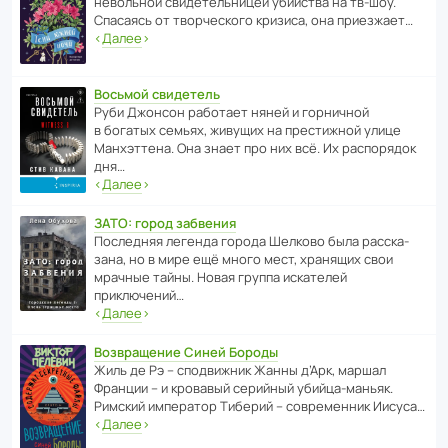
невольной свиде­тель­ницей убийства на тв-шоу.
Спасаясь от твор­че­с­кого кризиса, она приезжает…
‹
Далее
›
Восьмой свидетель
Руби Джонсон рабо­тает няней и горни­чной
в богатых семьях, живущих на прес­ти­жной улице
Манх­эт­тена. Она знает про них всё. Их распо­рядок
дня…
‹
Далее
›
ЗАТО: город забвения
После­дняя легенда города Шелково была расска­
зана, но в мире ещё много мест, хранящих свои
мрачные тайны. Новая группа иска­телей
приключений…
‹
Далее
›
Возвращение Синей Бороды
Жиль де Рэ – спод­ви­жник Жанны д’Арк, маршал
Франции – и кровавый серийный убийца-маньяк.
Римский импе­ратор Тиберий – совре­менник Иисуса…
‹
Далее
›