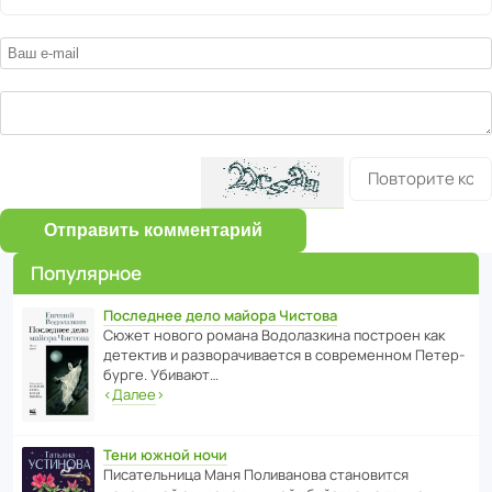
Отправить комментарий
Популярное
Последнее дело майора Чистова
Сюжет нового романа Водо­ла­з­кина пост­роен как
дете­ктив и разво­ра­чи­ва­ется в совре­менном Пете­р­
бурге. Убивают…
‹
Далее
›
Тени южной ночи
Писа­тель­ница Маня Поли­ва­нова стано­вится