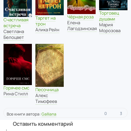
Торговец
Чёрная роза
Таргет на
душами
Счастливая
Елена
трон
Мария
встреча
Лагодзинская
Алика Рейн
Морозова
Светлана
Белоцвет
Горячее смс
Песочница
Рина Стилл
Алекс
Тимофеев
0
3
Все книги автора:
Galliana
Оставить комментарий