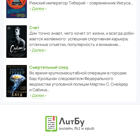
Римский импе­ратор Тиберий – совре­менник Иисуса…
‹
Далее
›
Счет
Дин точно знает, чего хочет от жизни, и всегда доби­
ва­ется жела­е­мого: успе­шная спор­ти­вная карьера,
отли­чные отметки, попу­ля­р­ность и внимание…
‹
Далее
›
Смертельный след
Во время круп­но­мас­ш­та­бной операции в городке
Бад‑Крой­цнах следо­ва­тели Феде­раль­ного
ведомства уголо­вной полиции Мартен С. Снейдер
и Сабина…
‹
Далее
›