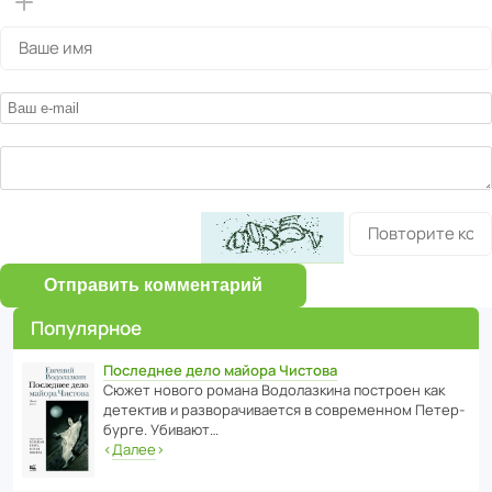
Отправить комментарий
Популярное
Последнее дело майора Чистова
Сюжет нового романа Водо­ла­з­кина пост­роен как
дете­ктив и разво­ра­чи­ва­ется в совре­менном Пете­р­
бурге. Убивают…
‹
Далее
›