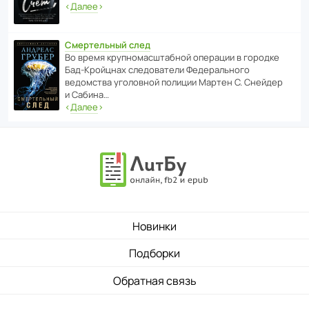
‹
Далее
›
Смертельный след
Во время круп­но­мас­ш­та­бной операции в городке
Бад‑Крой­цнах следо­ва­тели Феде­раль­ного
ведомства уголо­вной полиции Мартен С. Снейдер
и Сабина…
‹
Далее
›
Новинки
Подборки
Обратная связь