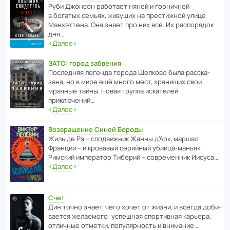
Руби Джонсон рабо­тает няней и горни­чной
в богатых семьях, живущих на прес­ти­жной улице
Манх­эт­тена. Она знает про них всё. Их распо­рядок
дня…
‹
Далее
›
ЗАТО: город забвения
После­дняя легенда города Шелково была расска­
зана, но в мире ещё много мест, хранящих свои
мрачные тайны. Новая группа иска­телей
приключений…
‹
Далее
›
Возвращение Синей Бороды
Жиль де Рэ – спод­ви­жник Жанны д’Арк, маршал
Франции – и кровавый серийный убийца-маньяк.
Римский импе­ратор Тиберий – совре­менник Иисуса…
‹
Далее
›
Счет
Дин точно знает, чего хочет от жизни, и всегда доби­
ва­ется жела­е­мого: успе­шная спор­ти­вная карьера,
отли­чные отметки, попу­ля­р­ность и внимание…