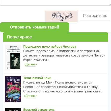
Отправить комментарий
Популярное
Последнее дело майора Чистова
Сюжет нового романа Водо­ла­з­кина пост­роен как
дете­ктив и разво­ра­чи­ва­ется в совре­менном Пете­р­
бурге. Убивают…
‹
Далее
›
Тени южной ночи
Писа­тель­ница Маня Поли­ва­нова стано­вится
невольной свиде­тель­ницей убийства на тв-шоу.
Спасаясь от твор­че­с­кого кризиса, она приезжает…
‹
Далее
›
Восьмой свидетель