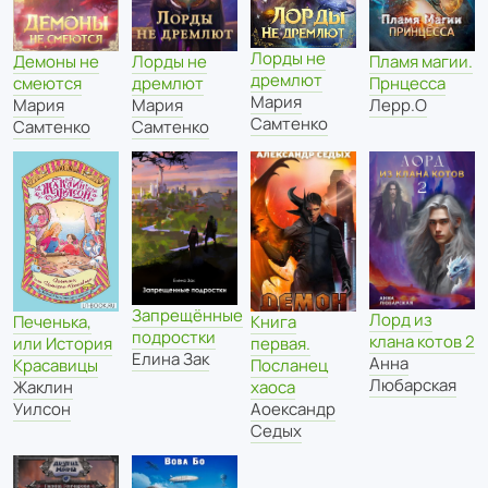
Лорды не
Демоны не
Лорды не
Пламя магии.
дремлют
смеются
дремлют
Прнцесса
Мария
Мария
Мария
Лерр.О
Самтенко
Самтенко
Самтенко
Запрещённые
Лорд из
Печенька,
Книга
подростки
клана котов 2
или История
первая.
Елина Зак
Анна
Красавицы
Посланец
Любарская
Жаклин
хаоса
Уилсон
Аоександр
Седых