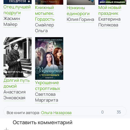
Отец лучшей
Книжный
Мой новый
Нонкины
подруги
мотылек.
праздник
единороги
Жасмин
Гордость
Екатерина
Юлия Горина
Майер
Смайлер
Полякова
Ольга
Долгий путь
Укрощение
домой
строптивых
Анастасия
Светлова
Энковская
Маргарита
0
35
Все книги автора:
Ольга Назарова
Оставить комментарий