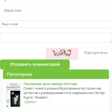
Отправить комментарий
Популярное
Последнее дело майора Чистова
Сюжет нового романа Водо­ла­з­кина пост­роен как
дете­ктив и разво­ра­чи­ва­ется в совре­менном Пете­р­
бурге. Убивают…
‹
Далее
›