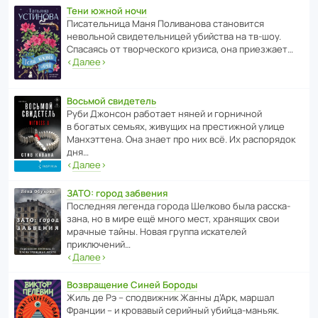
Тени южной ночи
Писа­тель­ница Маня Поли­ва­нова стано­вится
невольной свиде­тель­ницей убийства на тв-шоу.
Спасаясь от твор­че­с­кого кризиса, она приезжает…
‹
Далее
›
Восьмой свидетель
Руби Джонсон рабо­тает няней и горни­чной
в богатых семьях, живущих на прес­ти­жной улице
Манх­эт­тена. Она знает про них всё. Их распо­рядок
дня…
‹
Далее
›
ЗАТО: город забвения
После­дняя легенда города Шелково была расска­
зана, но в мире ещё много мест, хранящих свои
мрачные тайны. Новая группа иска­телей
приключений…
‹
Далее
›
Возвращение Синей Бороды
Жиль де Рэ – спод­ви­жник Жанны д’Арк, маршал
Франции – и кровавый серийный убийца-маньяк.