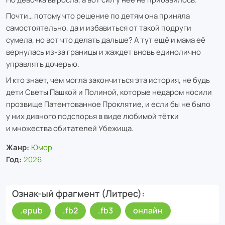
Почти… потому что решение по детям она приняла
самостоятельно, да и избавиться от такой подруги
сумела, но вот что делать дальше? А тут ещё и мама её
вернулась из-за границы и жаждет вновь единолично
управлять дочерью.
И кто знает, чем могла закончиться эта история, не будь
дети Светы Пашкой и Полиной, которые недаром носили
прозвище Патентованное Проклятие, и если бы не было
у них дивного подспорья в виде любимой тётки
и множества обитателей Убежища.
Жанр:
Юмор
Год:
2026
Ознак-ый фрагмент (Литрес)
.epub
.fb2
.fb3
онлайн