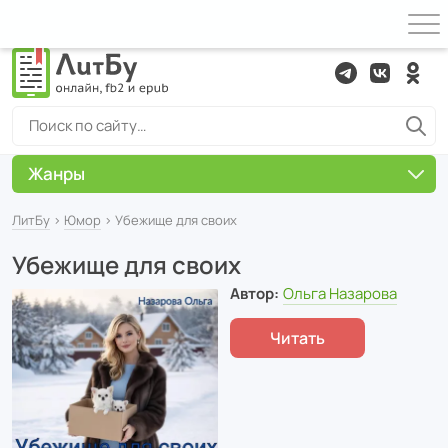
Жанры
ЛитБу
›
Юмор
› Убежище для своих
Убежище для своих
Автор:
Ольга Назарова
Читать