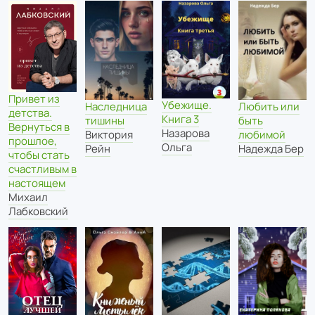
Привет из
Убежище.
Наследница
Любить или
детства.
Книга 3
тишины
быть
Вернуться в
Назарова
Виктория
любимой
прошлое,
Ольга
Рейн
Надежда Бер
чтобы стать
счастливым в
настоящем
Михаил
Лабковский