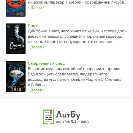
Римский импе­ратор Тиберий – совре­менник Иисуса…
‹
Далее
›
Счет
Дин точно знает, чего хочет от жизни, и всегда доби­
ва­ется жела­е­мого: успе­шная спор­ти­вная карьера,
отли­чные отметки, попу­ля­р­ность и внимание…
‹
Далее
›
Смертельный след
Во время круп­но­мас­ш­та­бной операции в городке
Бад‑Крой­цнах следо­ва­тели Феде­раль­ного
ведомства уголо­вной полиции Мартен С. Снейдер
и Сабина…
‹
Далее
›