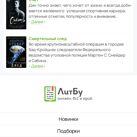
Дин точно знает, чего хочет от жизни, и всегда доби­
ва­ется жела­е­мого: успе­шная спор­ти­вная карьера,
отли­чные отметки, попу­ля­р­ность и внимание…
‹
Далее
›
Смертельный след
Во время круп­но­мас­ш­та­бной операции в городке
Бад‑Крой­цнах следо­ва­тели Феде­раль­ного
ведомства уголо­вной полиции Мартен С. Снейдер
и Сабина…
‹
Далее
›
Новинки
Подборки