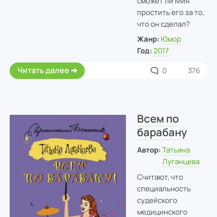
сможет ли Мия
простить его за то,
что он сделал?
Жанр:
Юмор
Год:
2017
Читать далее
0
376
Всем по
барабану
Автор:
Татьяна
Луганцева
Считают, что
специальность
судейского
медицинского