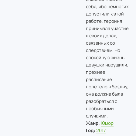
себя, ибо немногих
допустили к этой
работе, героиня
принимала участие
в своих делах,
связанных со
следствием. Но
спокойную жизнь
девушки нарушили,
прежнее
расписание
полетело в бездну,
она должна была
разобраться с
необычными
случаями.
Жанр:
Юмор
Год:
2017