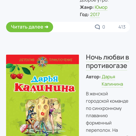
Жанр:
Юмор
Год:
2017
Читать далее
0
413
Ночь любви в
противогазе
Автор:
Дарья
Калинина
В женской
городской команде
по синхронному
плаванию
форменный
переполох. На