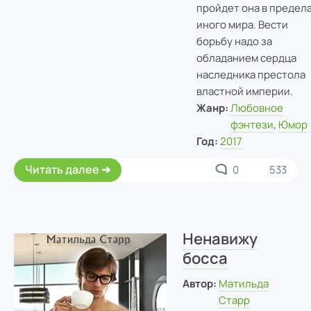
пройдет она в предел
иного мира. Вести
борьбу надо за
обладанием сердца
наследника престола
властной империи.
Жанр:
Любовное
фэнтези
,
Юмор
Год:
2017
Читать далее
0
533
Ненавижу
босса
Автор:
Матильда
Старр