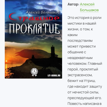
Автор:
Алексей
Большаков
Это история о роли
мистики в нашей
жизни, о том, к
каким
последствиям
может привести
общение с
неадекватным
человеком. Главный
герой, проклятый
экстрасенсом,
бежит на Утриш,
где находит защиту
от нечистой силы,
преследующей его.
Повесть написана в