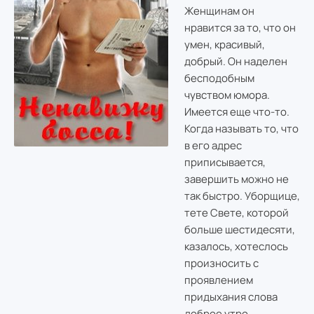
Женщинам он
нравится за то, что он
умен, красивый,
добрый. Он наделен
бесподобным
чувством юмора.
Имеется еще что-то.
Когда называть то, что
в его адрес
приписывается,
завершить можно не
так быстро. Уборщице,
тете Свете, которой
больше шестидесяти,
казалось, хотеслось
произносить с
проявлением
придыхания слова
доброе утро.