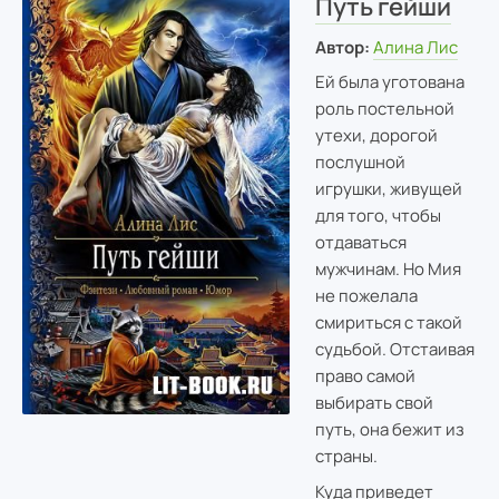
Путь гейши
Автор:
Алина Лис
Ей была уготована
роль постельной
утехи, дорогой
послушной
игрушки, живущей
для того, чтобы
отдаваться
мужчинам. Но Мия
не пожелала
смириться с такой
судьбой. Отстаивая
право самой
выбирать свой
путь, она бежит из
страны.
Куда приведет