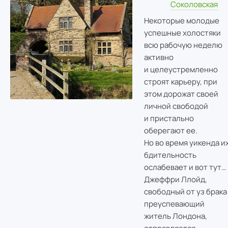
Соколовская
Некоторые молодые
успешные холостяки
всю рабочую неделю
активно
и целеустремленно
строят карьеру, при
этом дорожат своей
личной свободой
и пристально
оберегают ее.
Но во время уикенда и
бдительность
ослабевает и вот тут…
Джеффри Ллойд,
свободный от уз брака
преуспевающий
житель Лондона,