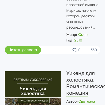
известной сыщице
Марише, на счету
которой десятки
успешных
расследований…
Жанр:
Юмор
Год:
2010
Читать далее
0
350
Уикенд для
холостяка.
Романтическа
комедия
Автор:
Светлана