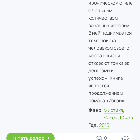
ироническом стиле
с большим
количеством
забавных историй.
В ней поднимается
тема поиска
человеком своего
места в жизни,
отказа от гонки за
деньгами и
успехом. Книга
является
продолжением
романа «Изгой».
Жанр:
Мистика
,
Ужасы
,
Юмор
Год:
2016
Читать далее
0
466