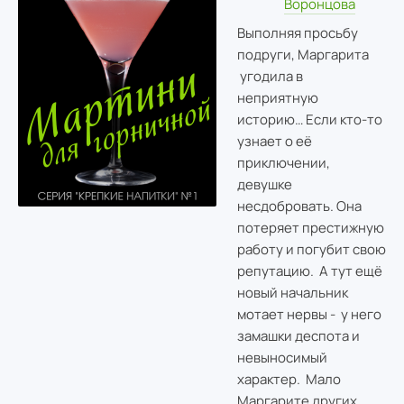
Воронцова
Выполняя просьбу
подруги, Маргарита
угодила в
неприятную
историю… Если кто-то
узнает о её
приключении,
девушке
несдобровать. Она
потеряет престижную
работу и погубит свою
репутацию. А тут ещё
новый начальник
мотает нервы - у него
замашки деспота и
невыносимый
характер. Мало
Маргарите других