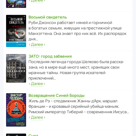
‹
Далее
›
Восьмой свидетель
Руби Джонсон рабо­тает няней и горни­чной
в богатых семьях, живущих на прес­ти­жной улице
Манх­эт­тена. Она знает про них всё. Их распо­рядок
дня…
‹
Далее
›
ЗАТО: город забвения
После­дняя легенда города Шелково была расска­
зана, но в мире ещё много мест, хранящих свои
мрачные тайны. Новая группа иска­телей
приключений…
‹
Далее
›
Возвращение Синей Бороды
Жиль де Рэ – спод­ви­жник Жанны д’Арк, маршал
Франции – и кровавый серийный убийца-маньяк.
Римский импе­ратор Тиберий – совре­менник Иисуса…
‹
Далее
›
Счет