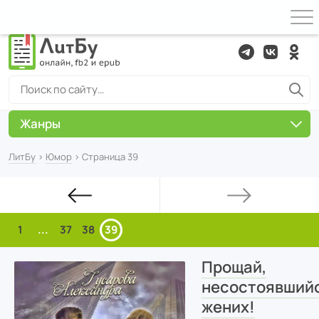
Жанры
ЛитБу
›
Юмор
› Страница 39
1
...
37
38
39
Прощай,
несостоявший
жених!