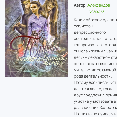
Автор:
Александра
Гусарова
Каким образом сделат
так, чтобы
депрессионного
состояния, после того
как произошла потеря
смысла к жизни? Самы
легким лекарством ст
переезд на новое мес
жительства со сменой
рода деятельности.
Потому Василиса быст
дала согласие, когда
друг предложил приня
участие участвовать в
развлечении Холостяк
Но, никто не думал, чт