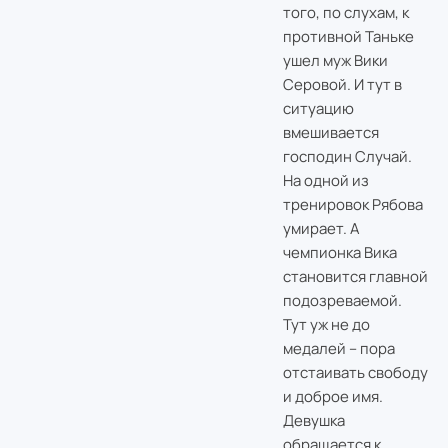
того, по слухам, к
противной Таньке
ушел муж Вики
Серовой. И тут в
ситуацию
вмешивается
господин Случай.
На одной из
тренировок Рябова
умирает. А
чемпионка Вика
становится главной
подозреваемой.
Тут уж не до
медалей – пора
отстаивать свободу
и доброе имя.
Девушка
обращается к