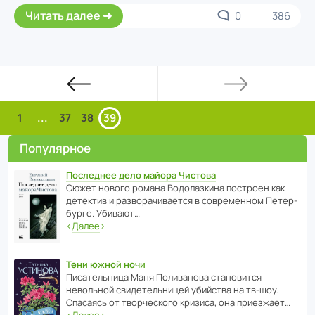
Читать далее
0
386
1
...
37
38
39
Популярное
Последнее дело майора Чистова
Сюжет нового романа Водо­ла­з­кина пост­роен как
дете­ктив и разво­ра­чи­ва­ется в совре­менном Пете­р­
бурге. Убивают…
‹
Далее
›
Тени южной ночи
Писа­тель­ница Маня Поли­ва­нова стано­вится
невольной свиде­тель­ницей убийства на тв-шоу.
Спасаясь от твор­че­с­кого кризиса, она приезжает…