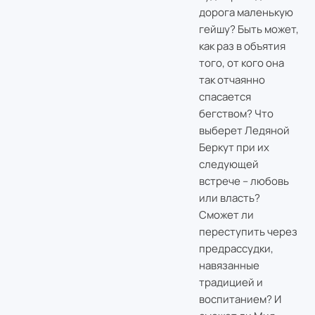
дорога маленькую
гейшу? Быть может,
как раз в объятия
того, от кого она
так отчаянно
спасается
бегством? Что
выберет Ледяной
Беркут при их
следующей
встрече – любовь
или власть?
Сможет ли
переступить через
предрассудки,
навязанные
традицией и
воспитанием? И