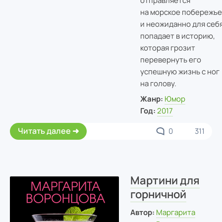
отправляется
на морское побережье
и неожиданно для себ
попадает в историю,
которая грозит
перевернуть его
успешную жизнь с ног
на голову.
Жанр:
Юмор
Год:
2017
Читать далее
0
311
Мартини для
горничной
Автор:
Маргарита