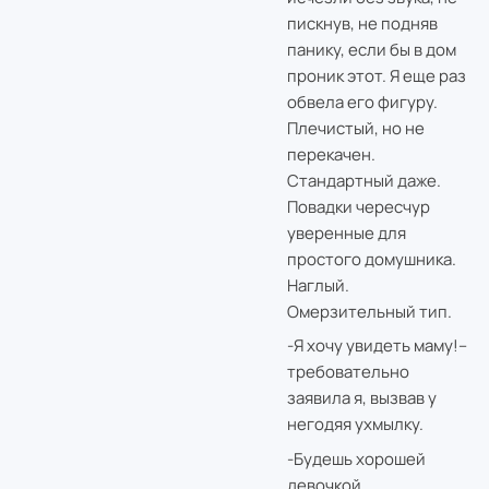
пискнув, не подняв
панику, если бы в дом
проник этот. Я еще раз
обвела его фигуру.
Плечистый, но не
перекачен.
Стандартный даже.
Повадки чересчур
уверенные для
простого домушника.
Наглый.
Омерзительный тип.
-Я хочу увидеть маму!–
требовательно
заявила я, вызвав у
негодяя ухмылку.
-Будешь хорошей
девочкой,