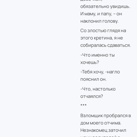
обязательно увидишь.
И маму, и папу, – он
наклонил голову.
Со злостью глядя на
этого кретина, я не
собиралась сдаваться.
-Что именно ты
хочешь?
-Тебя хочу, -нагло
пояснил он.
-Что, настолько
отчаялся?
***
Взломщик пробрался в
дом моего отчима.
Незнакомец заточил