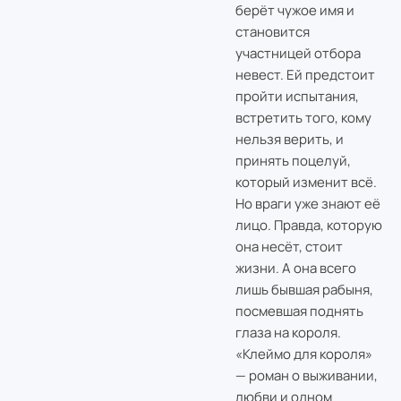
берёт чужое имя и
становится
участницей отбора
невест. Ей предстоит
пройти испытания,
встретить того, кому
нельзя верить, и
принять поцелуй,
который изменит всё.
Но враги уже знают её
лицо. Правда, которую
она несёт, стоит
жизни. А она всего
лишь бывшая рабыня,
посмевшая поднять
глаза на короля.
«Клеймо для короля»
— роман о выживании,
любви и одном