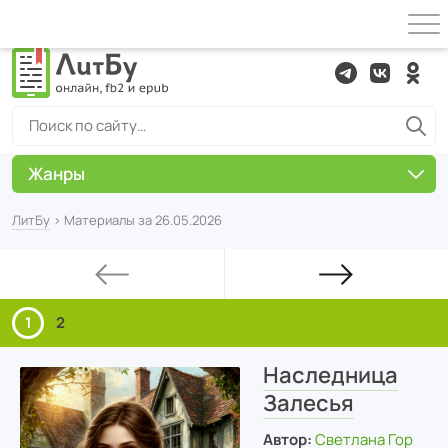
Жанры
ЛитБу
› Материалы за 26.05.2026
1
2
Наследница
Залесья
Автор:
Светлана Гор