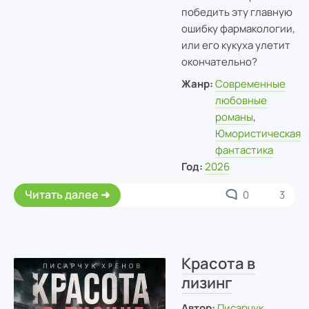
победить эту главную
ошибку фармакологии,
или его кукуха улетит
окончательно?
Жанр:
Современные
любовные
романы
,
Юмористическая
фантастика
Год:
2026
Читать далее
0
3
Красота в
лизинг
Автор:
Писарчук