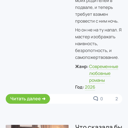
моих родителей в
подвале, и теперь
требует взамен
провести с ним ночь.
Но он не на ту напал. Я
мастер изображать
наивность,
безропотность, и
самопожертвование.
Жанр:
Современные
любовные
романы
Год:
2026
Читать далее
0
2
Что сказала бы