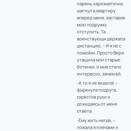
парень харизматично
шагнул в квартиру
вперед меня, заставив
мою подружку
отступить. Та
воинствующи держала
дистанцию. – И я не с
помойки. Просто Вера
утащила мои старые
ботинки, и мне стало
интересно, зачем ей.
-А то я не видела! –
фыркнула подруга,
скрестив руки и
дожидаясь от меня
ответа.
-Ему жить негде, –
пожала я плечами и