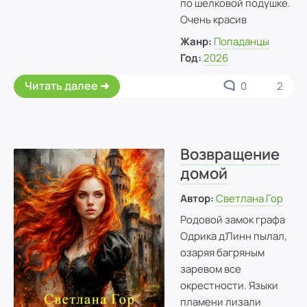
по шелковой подушке.
Очень красив
Жанр:
Попаданцы
Год:
2026
Читать далее
0
2
Возвращение
домой
Автор:
Светлана Гор
Родовой замок графа
Одрика д’Линн пылал,
озаряя багряным
заревом все
окрестности. Языки
пламени лизали