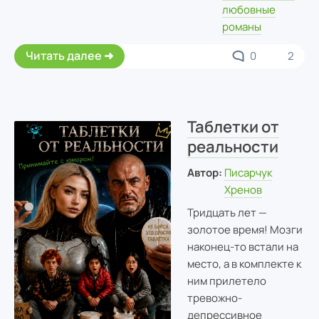
любовные
романы
Читать далее
0
2
Таблетки от
реальности
Автор:
Писарчук
Хренов
Тридцать лет —
золотое время! Мозги
наконец-то встали на
место, а в комплекте к
ним прилетело
тревожно-
депрессивное