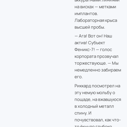
на висках — метками
имплантов.
Лабораторная крыса
высшей пробы.
— Ага! Вот он! Наш
актив! Субъект
Феникс-7! — голос
корпората прозвучал
торжествующе. — Мы
немедленно забираем
его.
Риккард посмотрел на
эту немую мольбу о
пощаде, на вжавшуюся
в холодный металл
спину. И
почувствовал, как что-
то ёкнуло глубоко