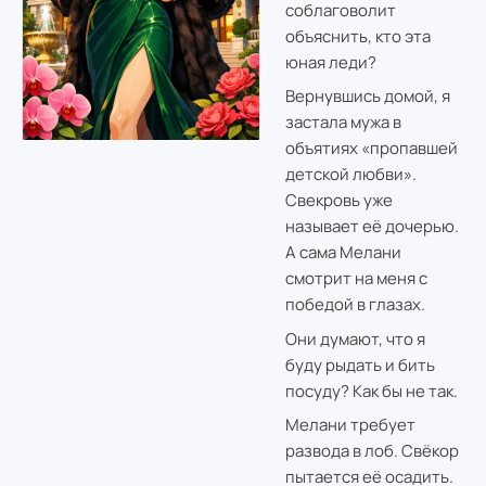
соблаговолит
объяснить, кто эта
юная леди?
Вернувшись домой, я
застала мужа в
объятиях «пропавшей
детской любви».
Свекровь уже
называет её дочерью.
А сама Мелани
смотрит на меня с
победой в глазах.
Они думают, что я
буду рыдать и бить
посуду? Как бы не так.
Мелани требует
развода в лоб. Свёкор
пытается её осадить.