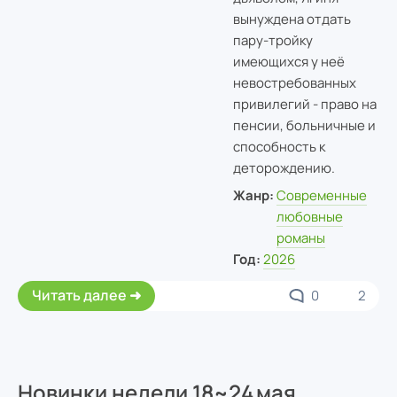
вынуждена отдать
пару-тройку
имеющихся у неё
невостребованных
привилегий - право на
пенсии, больничные и
способность к
деторождению.
Жанр:
Современные
любовные
романы
Год:
2026
Читать далее
0
2
Новинки недели 18~24 мая