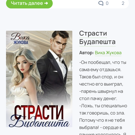
Читать далее
0
2
Страсти
Будапешта
Автор:
Вика Жукова
-Он пообещал, что ты
сама ему отдашься.
Таков был спор, и он
честно его выиграл,
-парень швырнул на
стол пачку денег.
-Ложь, ты специально
так говоришь, со зла.
Потому что я не тебя
выбрала! - сердце в
панике колотилось. Я