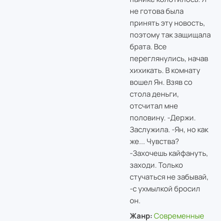
не готова была
принять эту новость,
поэтому так защищала
брата. Все
переглянулись, начав
хихикать. В комнату
вошел Ян. Взяв со
стола деньги,
отсчитал мне
половину. -Держи.
Заслужила. -Ян, но как
же... Чувства?
-Захочешь кайфануть,
заходи. Только
стучаться не забывай,
-с ухмылкой бросил
он.
Жанр:
Современные