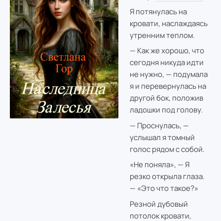
Я потянулась на
кровати, наслаждаясь
утренним теплом.
— Как же хорошо, что
сегодня никуда идти
не нужно, — подумала
я и перевернулась на
другой бок, положив
ладошки под голову.
— Проснулась, —
услышал я томный
голос рядом с собой.
«Не поняла», — Я
резко открыла глаза.
— «Это что такое?»
Резной дубовый
потолок кровати,