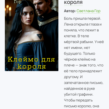
короля
Автор:
Светлана Гор
Боль пришла первой.
Лена открыла глаза и
поняла, что лежит в
клетке. В теле
мёртвой рабыни. У неё
нет имени, нет
будущего. Только
чёрное клеймо на
плече — знак того, что
её тело принадлежит
другому. И
запечатанное письмо,
найденное в руке
убитой графини.
Чтобы передать
письмо королю, она