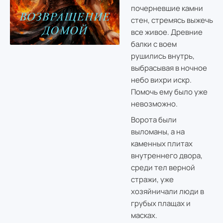
почерневшие камни
стен, стремясь выжечь
все живое. Древние
балки с воем
рушились внутрь,
выбрасывая в ночное
небо вихри искр.
Помочь ему было уже
невозможно.
Ворота были
выломаны, а на
каменных плитах
внутреннего двора,
среди тел верной
стражи, уже
хозяйничали люди в
грубых плащах и
масках.