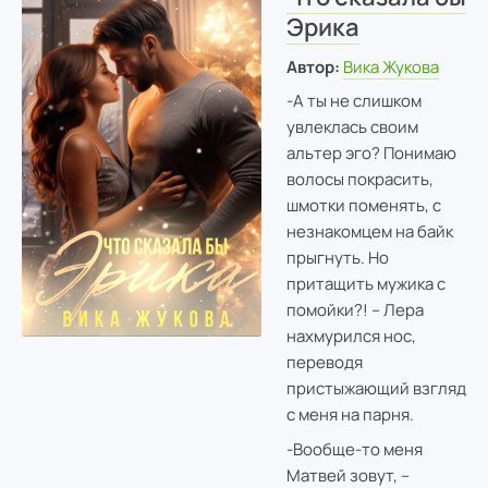
Эрика
Автор:
Вика Жукова
-А ты не слишком
увлеклась своим
альтер эго? Понимаю
волосы покрасить,
шмотки поменять, с
незнакомцем на байк
прыгнуть. Но
притащить мужика с
помойки?! – Лера
нахмурился нос,
переводя
пристыжающий взгляд
с меня на парня.
-Вообще-то меня
Матвей зовут, –