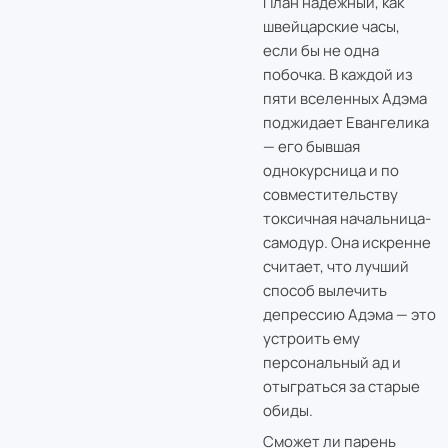
План надежный, как
швейцарские часы,
если бы не одна
побочка. В каждой из
пяти вселенных Адэма
поджидает Евангелика
— его бывшая
однокурсница и по
совместительству
токсичная начальница-
самодур. Она искренне
считает, что лучший
способ вылечить
депрессию Адэма — это
устроить ему
персональный ад и
отыграться за старые
обиды.
Сможет ли парень