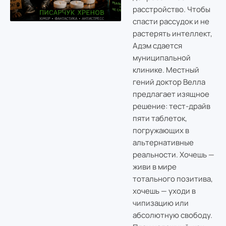
расстройство. Чтобы
спасти рассудок и не
растерять интеллект,
Адэм сдается
муниципальной
клинике. Местный
гений доктор Велла
предлагает изящное
решение: тест-драйв
пяти таблеток,
погружающих в
альтернативные
реальности. Хочешь —
живи в мире
тотального позитива,
хочешь — уходи в
чипизацию или
абсолютную свободу.