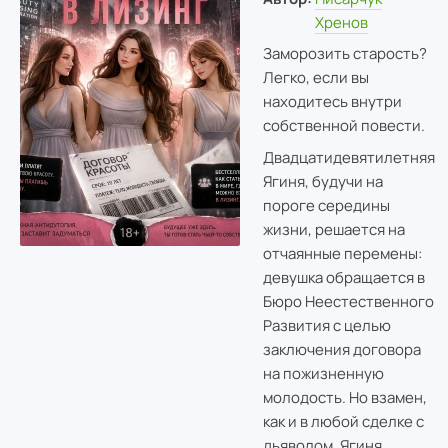
Хренов
Заморозить старость?
Легко, если вы
находитесь внутри
собственной повести.
Двадцатидевятилетняя
Ягиня, будучи на
пороге середины
жизни, решается на
отчаянные перемены:
девушка обращается в
Бюро Неестественного
Развития с целью
заключения договора
на пожизненную
молодость. Но взамен,
как и в любой сделке с
дьяволом, Ягиня