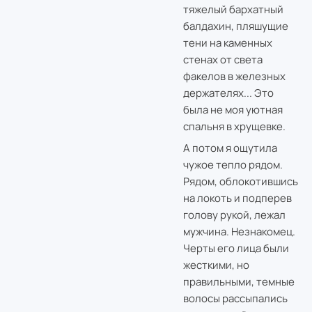
тяжелый бархатный
балдахин, пляшущие
тени на каменных
стенах от света
факелов в железных
держателях... Это
была не моя уютная
спальня в хрущевке.
А потом я ощутила
чужое тепло рядом.
Рядом, облокотившись
на локоть и подперев
голову рукой, лежал
мужчина. Незнакомец.
Черты его лица были
жесткими, но
правильными, темные
волосы рассыпались