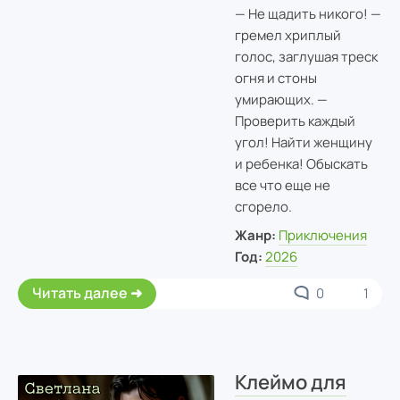
— Не щадить никого! —
гремел хриплый
голос, заглушая треск
огня и стоны
умирающих. —
Проверить каждый
угол! Найти женщину
и ребенка! Обыскать
все что еще не
сгорело.
Жанр:
Приключения
Год:
2026
Читать далее
0
1
Клеймо для