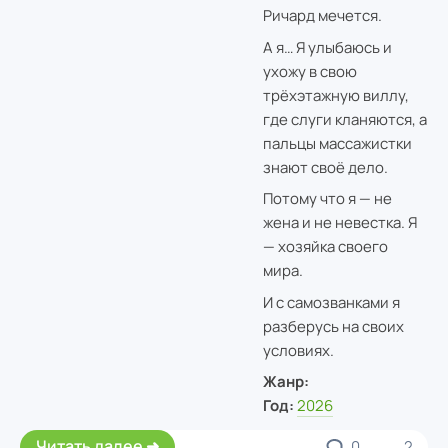
Ричард мечется.
А я… Я улыбаюсь и
ухожу в свою
трёхэтажную виллу,
где слуги кланяются, а
пальцы массажистки
знают своё дело.
Потому что я — не
жена и не невестка. Я
— хозяйка своего
мира.
И с самозванками я
разберусь на своих
условиях.
Жанр:
Год:
2026
Читать далее
0
2