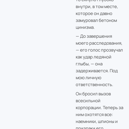
внутри, в том месте,
которое он давно
замуровал бетоном
цинизма.
— До завершения
моего расследования,
— его голос прозвучал
как удар ледяной
глыбы, — она
задерживается. Под
мою личную
ответственность.
Он бросил вызов
всесильной
корпорации. Теперь за
ним охотятся все:
наемники, шпионы и
призраки его