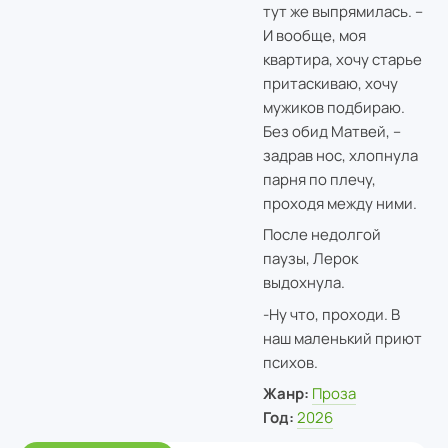
тут же выпрямилась. –
И вообще, моя
квартира, хочу старье
притаскиваю, хочу
мужиков подбираю.
Без обид Матвей, –
задрав нос, хлопнула
парня по плечу,
проходя между ними.
После недолгой
паузы, Лерок
выдохнула.
-Ну что, проходи. В
наш маленький приют
психов.
Жанр:
Проза
Год:
2026