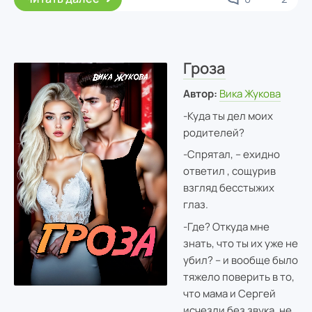
Гроза
Автор:
Вика Жукова
-Куда ты дел моих
родителей?
-Спрятал, – ехидно
ответил , сощурив
взгляд бесстыжих
глаз.
-Где? Откуда мне
знать, что ты их уже не
убил? – и вообще было
тяжело поверить в то,
что мама и Сергей
исчезли без звука, не