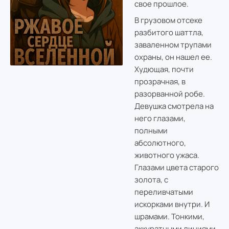
свое прошлое.
В грузовом отсеке
разбитого шаттла,
заваленном трупами
охраны, он нашел ее.
Худющая, почти
прозрачная, в
разорванной робе.
Девушка смотрела на
него глазами,
полными
абсолютного,
животного ужаса.
Глазами цвета старого
золота, с
переливчатыми
искорками внутри. И
шрамами. Тонкими,
аккуратными линиями