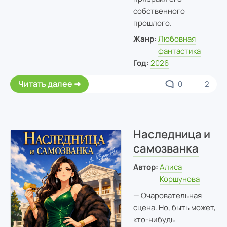
собственного
прошлого.
Жанр:
Любовная
фантастика
Год:
2026
Читать далее
0
2
Наследница и
самозванка
Автор:
Алиса
Коршунова
— Очаровательная
сцена. Но, быть может,
кто-нибудь