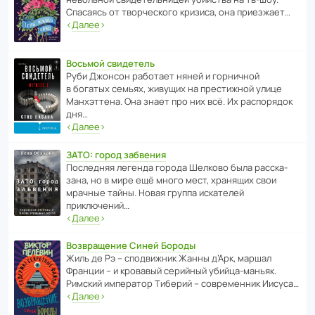
Спасаясь от твор­че­с­кого кризиса, она приезжает…
‹
Далее
›
Восьмой свидетель
Руби Джонсон рабо­тает няней и горни­чной
в богатых семьях, живущих на прес­ти­жной улице
Манх­эт­тена. Она знает про них всё. Их распо­рядок
дня…
‹
Далее
›
ЗАТО: город забвения
После­дняя легенда города Шелково была расска­
зана, но в мире ещё много мест, хранящих свои
мрачные тайны. Новая группа иска­телей
приключений…
‹
Далее
›
Возвращение Синей Бороды
Жиль де Рэ – спод­ви­жник Жанны д’Арк, маршал
Франции – и кровавый серийный убийца-маньяк.
Римский импе­ратор Тиберий – совре­менник Иисуса…
‹
Далее
›