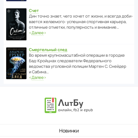
Счет
Дин точно знает, чего хочет от жизни, и всегда доби­
ва­ется жела­е­мого: успе­шная спор­ти­вная карьера,
отли­чные отметки, попу­ля­р­ность и внимание…
‹
Далее
›
Смертельный след
Во время круп­но­мас­ш­та­бной операции в городке
Бад‑Крой­цнах следо­ва­тели Феде­раль­ного
ведомства уголо­вной полиции Мартен С. Снейдер
и Сабина…
‹
Далее
›
Новинки