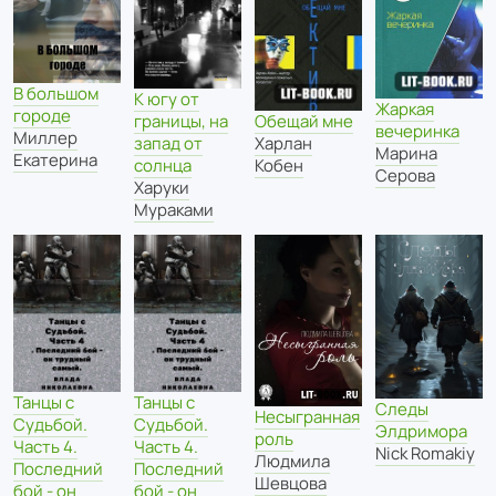
В большом
К югу от
Жаркая
городе
Обещай мне
границы, на
вечеринка
Миллер
Харлан
запад от
Марина
Екатерина
Кобен
солнца
Серова
Харуки
Мураками
Танцы с
Танцы с
Следы
Несыгранная
Судьбой.
Судьбой.
Элдримора
роль
Часть 4.
Часть 4.
Nick Romakiy
Людмила
Последний
Последний
Шевцова
бой - он
бой - он