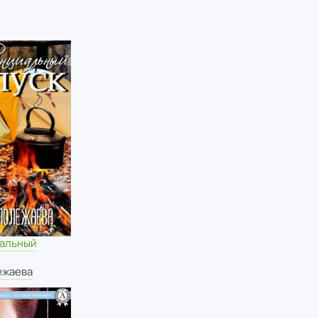
альный
ежаева