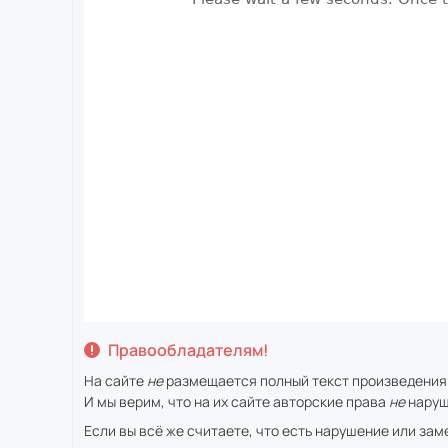
Правообладателям!
На сайте
не
размещается полный текст произведения
И мы верим, что на их сайте авторские права
не
наруш
Если вы всё же считаете, что есть нарушение или за