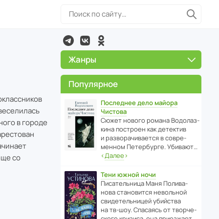
Жанры
Популярное
оклассников
Последнее дело майора
 веселилась
Чистова
Сюжет нового романа Водо­ла­з­
ного в городе
кина пост­роен как дете­ктив
 арестован
и разво­ра­чи­ва­ется в совре­
ачинает
менном Пете­р­бурге. Убивают…
‹
Далее
›
еще со
Тени южной ночи
Писа­тель­ница Маня Поли­ва­
нова стано­вится невольной
свиде­тель­ницей убийства
на тв-шоу. Спасаясь от твор­че­
с­кого кризиса, она приезжает…