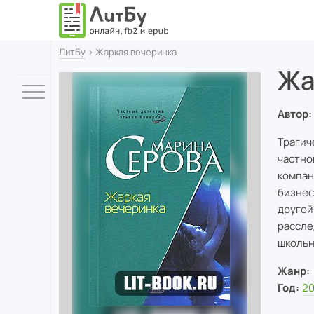
ЛитБу
› Жаркая вечеринка
Жа
Автор:
Трагич
частно
компан
бизнес
другой
рассле
школьн
Жанр:
Год:
2