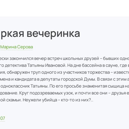
ркая вечеринка
Марина Серова
ески закончился вечер встреч школьных друзей – бывших одн
го детектива Татьяны Ивановой. На дне бассейна в сауне, где
ия, обнаружен труп одного из участников торжества – извест
мена и кандидата в депутаты городской Думы. В связи с этим
 одноклассник Татьяны. По его просьбе знаменитая сыщица н
дование. Круг подозреваемых узок, и почти все они – друзья 
ой скамьи. Неужели убийца – кто-то из них?..
007