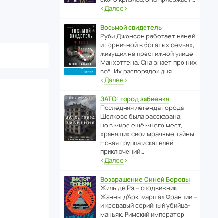
‹
Далее
›
Восьмой свидетель
Руби Джонсон рабо­тает няней
и горни­чной в богатых семьях,
живущих на прес­ти­жной улице
Манх­эт­тена. Она знает про них
всё. Их распо­рядок дня…
‹
Далее
›
ЗАТО: город забвения
После­дняя легенда города
Шелково была расска­зана,
но в мире ещё много мест,
хранящих свои мрачные тайны.
Новая группа иска­телей
приключений…
‹
Далее
›
Возвращение Синей Бороды
Жиль де Рэ – спод­ви­жник
Жанны д’Арк, маршал Франции –
и кровавый серийный убийца-
маньяк. Римский импе­ратор