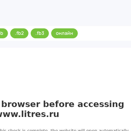
ub
.fb2
.fb3
онлайн