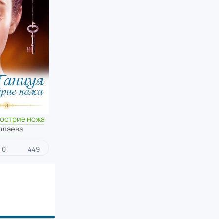
 острие ножа
олаева
0
449