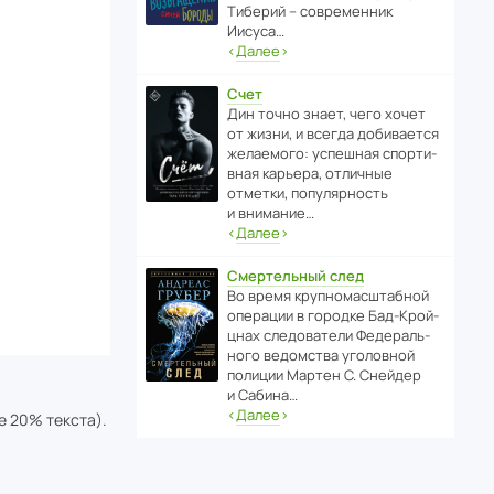
Тиберий – совре­менник
Иисуса…
‹
Далее
›
Счет
Дин точно знает, чего хочет
от жизни, и всегда доби­ва­ется
жела­е­мого: успе­шная спор­ти­
вная карьера, отли­чные
отметки, попу­ля­р­ность
и внимание…
‹
Далее
›
Смертельный след
Во время круп­но­мас­ш­та­бной
операции в городке Бад‑Крой­
цнах следо­ва­тели Феде­раль­
ного ведомства уголо­вной
полиции Мартен С. Снейдер
и Сабина…
‹
Далее
›
е 20% текста).