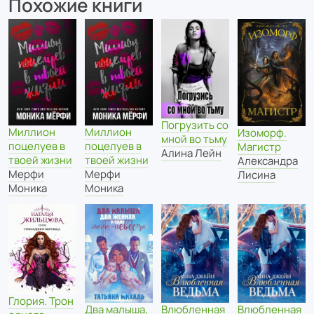
Похожие книги
Погрузить со
Миллион
Миллион
Изоморф.
мной во тьму
поцелуев в
поцелуев в
Магистр
Алина Лейн
твоей жизни
твоей жизни
Александра
Мерфи
Мерфи
Лисина
Моника
Моника
Глория. Трон
Два малыша,
Влюбленная
Влюбленная