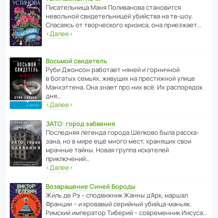
Писа­тель­ница Маня Поли­ва­нова стано­вится
невольной свиде­тель­ницей убийства на тв-шоу.
Спасаясь от твор­че­с­кого кризиса, она приезжает…
‹
Далее
›
Восьмой свидетель
Руби Джонсон рабо­тает няней и горни­чной
в богатых семьях, живущих на прес­ти­жной улице
Манх­эт­тена. Она знает про них всё. Их распо­рядок
дня…
‹
Далее
›
ЗАТО: город забвения
После­дняя легенда города Шелково была расска­
зана, но в мире ещё много мест, хранящих свои
мрачные тайны. Новая группа иска­телей
приключений…
‹
Далее
›
Возвращение Синей Бороды
Жиль де Рэ – спод­ви­жник Жанны д’Арк, маршал
Франции – и кровавый серийный убийца-маньяк.
Римский импе­ратор Тиберий – совре­менник Иисуса…