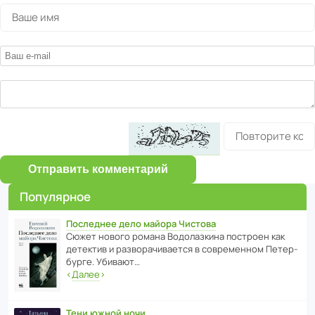
Отправить комментарий
Популярное
Последнее дело майора Чистова
Сюжет нового романа Водо­ла­з­кина пост­роен как
дете­ктив и разво­ра­чи­ва­ется в совре­менном Пете­р­
бурге. Убивают…
‹
Далее
›
Тени южной ночи