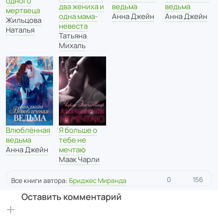
одного
два жениха и
ведьма
ведьма
мертвеца
одна мама-
Анна Джейн
Анна Джейн
Жильцова
невеста
Наталья
Татьяна
Михаль
Влюблённая
Я больше о
ведьма
тебе не
Анна Джейн
мечтаю
Маак Чарли
0
156
Все книги автора:
Бриджес Миранда
Оставить комментарий