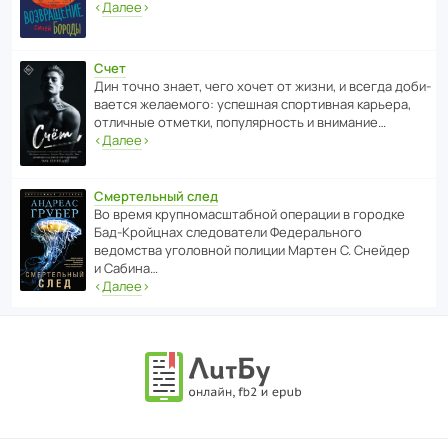
‹
Далее
›
Счет
Дин точно знает, чего хочет от жизни, и всегда доби­
ва­ется жела­е­мого: успе­шная спор­ти­вная карьера,
отли­чные отметки, попу­ля­р­ность и внимание…
‹
Далее
›
Смертельный след
Во время круп­но­мас­ш­та­бной операции в городке
Бад‑Крой­цнах следо­ва­тели Феде­раль­ного
ведомства уголо­вной полиции Мартен С. Снейдер
и Сабина…
‹
Далее
›