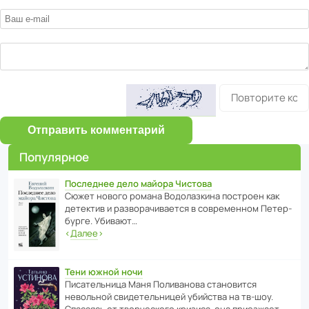
Отправить комментарий
Популярное
Последнее дело майора Чистова
Сюжет нового романа Водо­ла­з­кина пост­роен как
дете­ктив и разво­ра­чи­ва­ется в совре­менном Пете­р­
бурге. Убивают…
‹
Далее
›
Тени южной ночи
Писа­тель­ница Маня Поли­ва­нова стано­вится
невольной свиде­тель­ницей убийства на тв-шоу.
Спасаясь от твор­че­с­кого кризиса, она приезжает…