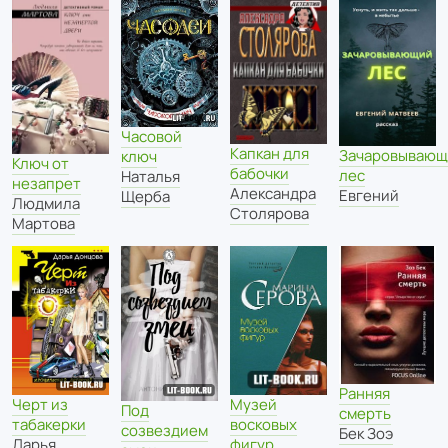
Часовой
Капкан для
Зачаровывающ
ключ
Ключ от
бабочки
лес
Наталья
незапрет
Александра
Евгений
Щерба
Людмила
Столярова
Мартова
Ранняя
Черт из
Музей
Под
смерть
табакерки
восковых
созвездием
Бек Зоэ
Дарья
фигур