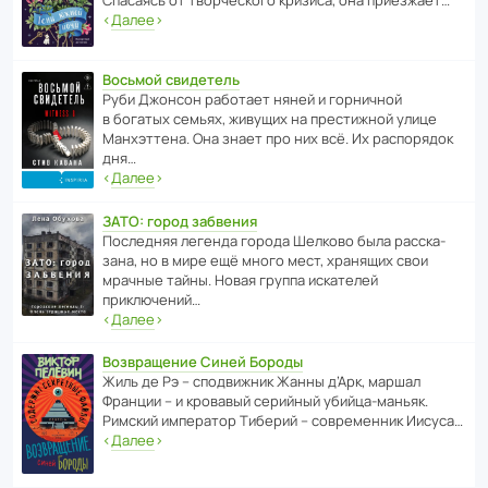
‹
Далее
›
Восьмой свидетель
Руби Джонсон рабо­тает няней и горни­чной
в богатых семьях, живущих на прес­ти­жной улице
Манх­эт­тена. Она знает про них всё. Их распо­рядок
дня…
‹
Далее
›
ЗАТО: город забвения
После­дняя легенда города Шелково была расска­
зана, но в мире ещё много мест, хранящих свои
мрачные тайны. Новая группа иска­телей
приключений…
‹
Далее
›
Возвращение Синей Бороды
Жиль де Рэ – спод­ви­жник Жанны д’Арк, маршал
Франции – и кровавый серийный убийца-маньяк.
Римский импе­ратор Тиберий – совре­менник Иисуса…
‹
Далее
›