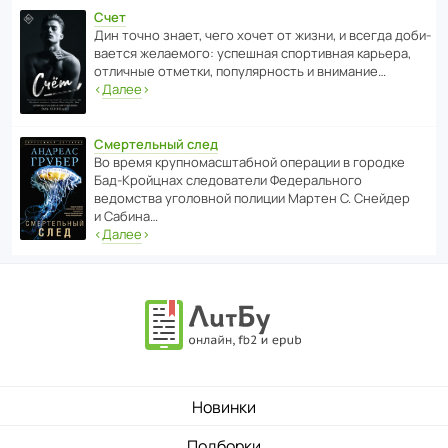
Счет
Дин точно знает, чего хочет от жизни, и всегда доби­
ва­ется жела­е­мого: успе­шная спор­ти­вная карьера,
отли­чные отметки, попу­ля­р­ность и внимание…
‹
Далее
›
Смертельный след
Во время круп­но­мас­ш­та­бной операции в городке
Бад‑Крой­цнах следо­ва­тели Феде­раль­ного
ведомства уголо­вной полиции Мартен С. Снейдер
и Сабина…
‹
Далее
›
Новинки
Подборки