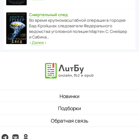
Смертельный след
Во время круп­но­мас­ш­та­бной операции в городке
Бад‑Крой­цнах следо­ва­тели Феде­раль­ного
ведомства уголо­вной полиции Мартен С. Снейдер
и Сабина…
‹
Далее
›
Новинки
Подборки
Обратная связь