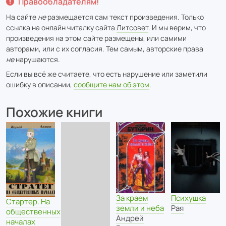
Правообладателям!
На сайте
не
размещается сам текст произведения. Только
ссылка на онлайн читалку сайта
Литсовет
. И мы верим, что
произведения на этом сайте размещены, или самими
авторами, или с их согласия. Тем самым, авторские права
не
нарушаются.
Если вы всё же считаете, что есть нарушение или заметили
ошибку в описании,
сообщите нам об этом
.
Похожие книги
За краем
Психушка
Стартер. На
земли и неба
Рая
общественных
Андрей
началах