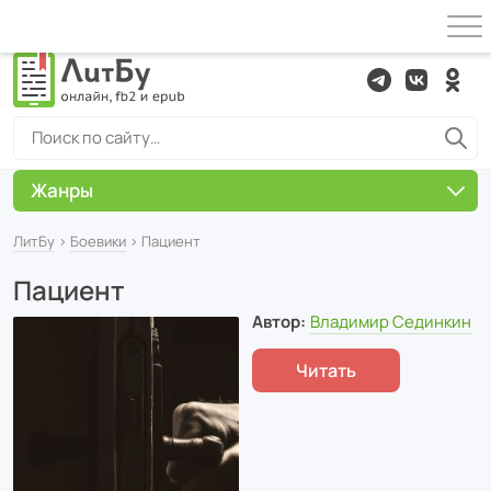
Жанры
ЛитБу
›
Боевики
› Пациент
Пациент
Автор:
Владимир Сединкин
Читать