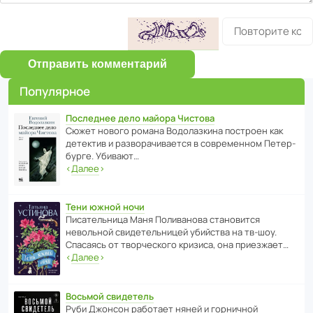
Отправить комментарий
Популярное
Последнее дело майора Чистова
Сюжет нового романа Водо­ла­з­кина пост­роен как
дете­ктив и разво­ра­чи­ва­ется в совре­менном Пете­р­
бурге. Убивают…
‹
Далее
›
Тени южной ночи
Писа­тель­ница Маня Поли­ва­нова стано­вится
невольной свиде­тель­ницей убийства на тв-шоу.
Спасаясь от твор­че­с­кого кризиса, она приезжает…
‹
Далее
›
Восьмой свидетель
Руби Джонсон рабо­тает няней и горни­чной