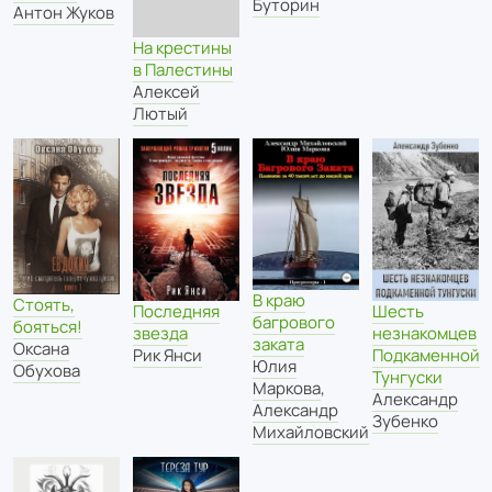
Буторин
Антон Жуков
На крестины
в Палестины
Алексей
Лютый
В краю
Стоять,
Шесть
Последняя
багрового
бояться!
незнакомцев
звезда
заката
Оксана
Подкаменной
Рик Янси
Юлия
Обухова
Тунгуски
Маркова
,
Александр
Александр
Зубенко
Михайловский