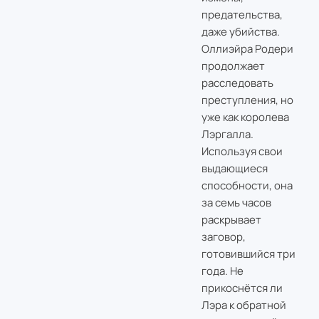
предательства,
даже убийства.
Оллиэйра Родери
продолжает
расследовать
преступления, но
уже как королева
Лэргалла.
Используя свои
выдающиеся
способности, она
за семь часов
раскрывает
заговор,
готовившийся три
года. Не
прикоснётся ли
Лэра к обратной