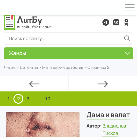
Жанры
ЛитБу
›
Детектив
›
Магический детектив
› Страница 2
1
2
3
...
10
Дама и валет
Автор:
Владислав
Писков