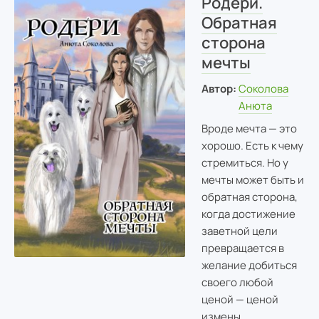
Родери.
Обратная
сторона
мечты
Автор:
Соколова
Анюта
Вроде мечта — это
хорошо. Есть к чему
стремиться. Но у
мечты может быть и
обратная сторона,
когда достижение
заветной цели
превращается в
желание добиться
своего любой
ценой — ценой
измены,