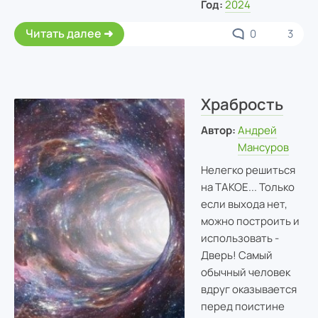
Год:
2024
Читать далее
0
3
Храбрость
Автор:
Андрей
Мансуров
Нелегко решиться
на ТАКОЕ... Только
если выхода нет,
можно построить и
использовать -
Дверь! Самый
обычный человек
вдруг оказывается
перед поистине