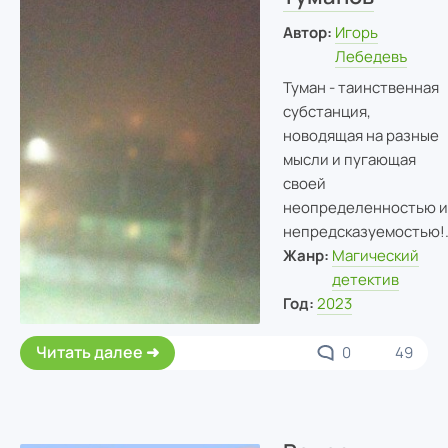
Автор:
Игорь
Лебедевъ
Туман - таинственная
субстанция,
новодящая на разные
мысли и пугающая
своей
неопределенностью и
непредсказуемостью!.
Жанр:
Магический
детектив
Год:
2023
Читать далее
0
49