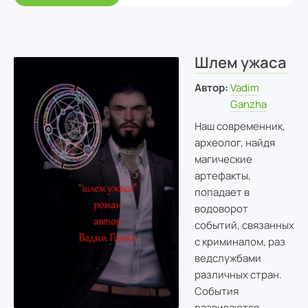
Шлем ужаса
Автор:
Vadim
Ganzha
Наш современник,
археолог, найдя
магические
артефакты,
попадает в
водоворот
событий, связанных
с криминалом, раз
ведслужбами
различных стран.
События
развиваются