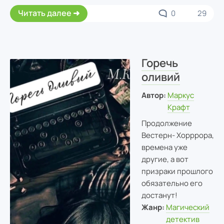
Читать далее
0
29
Горечь
оливий
Автор:
Маркус
Крафт
Продолжение
Вестерн- Хорррора,
времена уже
другие, а вот
призраки прошлого
обязательно его
достанут!
Жанр:
Магический
детектив