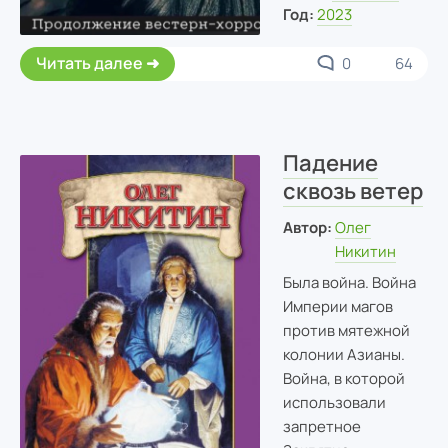
Год:
2023
Читать далее
0
64
Падение
сквозь ветер
Автор:
Олег
Никитин
Была война. Война
Империи магов
против мятежной
колонии Азианы.
Война, в которой
использовали
запретное