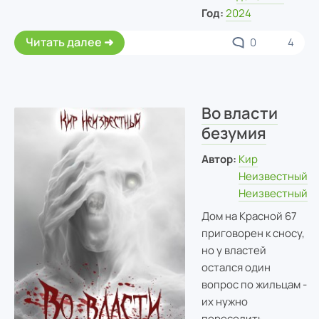
Год:
2024
Читать далее
0
4
Во власти
безумия
Автор:
Кир
Неизвестный
Неизвестный
Дом на Красной 67
приговорен к сносу,
но у властей
остался один
вопрос по жильцам -
их нужно
переселить.