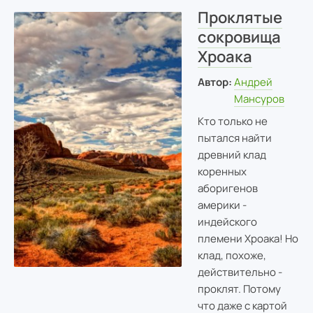
Проклятые
сокровища
Хроака
Автор:
Андрей
Мансуров
Кто только не
пытался найти
древний клад
коренных
аборигенов
америки -
индейского
племени Хроака! Но
клад, похоже,
действительно -
проклят. Потому
что даже с картой