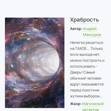
Храбрость
Автор:
Андрей
Мансуров
Нелегко решиться
на ТАКОЕ... Только
если выхода нет,
можно построить и
использовать -
Дверь! Самый
обычный человек
вдруг оказывается
перед поистине
жутким выбором...
Жанр:
Магический
детектив