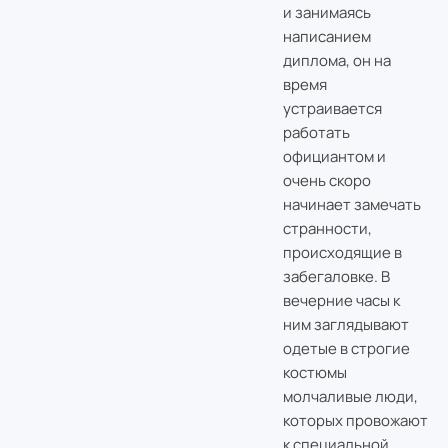
и занимаясь
написанием
диплома, он на
время
устраивается
работать
официантом и
очень скоро
начинает замечать
странности,
происходящие в
забегаловке. В
вечерние часы к
ним заглядывают
одетые в строгие
костюмы
молчаливые люди,
которых провожают
к специальной