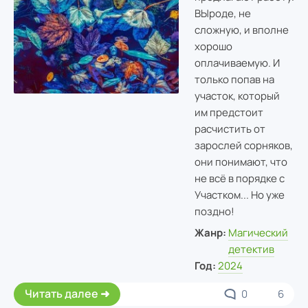
ВЫроде, не
сложную, и вполне
хорошо
оплачиваемую. И
только попав на
участок, который
им предстоит
расчистить от
зарослей сорняков,
они понимают, что
не всё в порядке с
Участком... Но уже
поздно!
Жанр:
Магический
детектив
Год:
2024
Читать далее
0
6