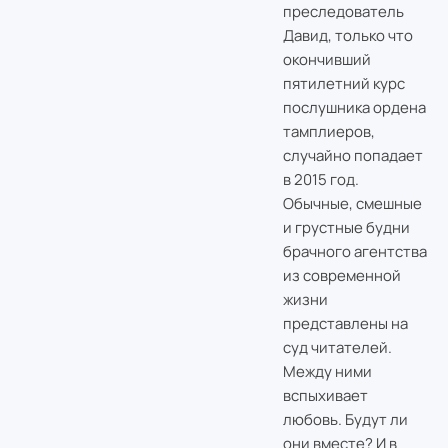
преследователь
Давид, только что
окончивший
пятилетний курс
послушника ордена
тамплиеров,
случайно попадает
в 2015 год.
Обычные, смешные
и грустные будни
брачного агентства
из современной
жизни
представлены на
суд читателей.
Между ними
вспыхивает
любовь. Будут ли
они вместе? И в