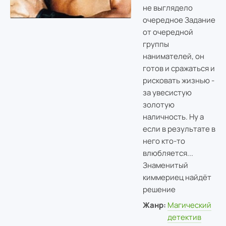
не выглядело
очередное Задание
от очередной
группы
нанимателей, он
готов и сражаться и
рисковать жизнью -
за увесистую
золотую
наличность. Ну а
если в результате в
него кто-то
влюбляется...
Знаменитый
киммериец найдёт
решение
Жанр:
Магический
детектив