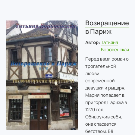
Возвращение
в Париж
Автор:
Татьяна
Боровенская
Перед вами роман о
трогательной
любви
современной
девушки и рыцаря.
Мария попадает в
пригород Парижа в
1270 год.
Обнаружив себя,
она спасается
бегством. Её