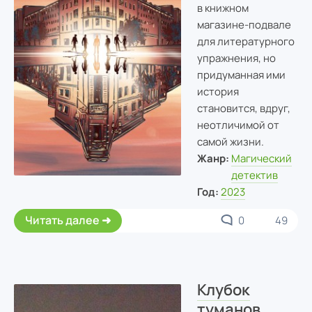
в книжном
магазине-подвале
для литературного
упражнения, но
придуманная ими
история
становится, вдруг,
неотличимой от
самой жизни.
Жанр:
Магический
детектив
Год:
2023
Читать далее
0
49
Клубок
туманов