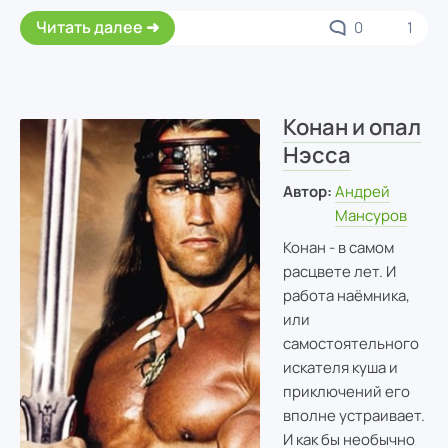
Читать далее
0
1
Конан и опал
Нэсса
Автор:
Андрей
Мансуров
Конан - в самом
расцвете лет. И
работа наёмника,
или
самостоятельного
искателя куша и
приключений его
вполне устраивает.
И как бы необычно