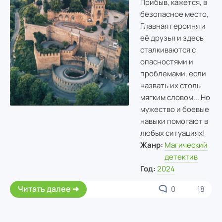
Прибыв, кажется, в
безопасное место,
Главная героиня и
её друзья и здесь
сталкиваются с
опасностями и
проблемами, если
назвать их столь
мягким словом... Но
мужество и боевые
навыки помогают в
любых ситуациях!
Жанр:
Магический
детектив
Год:
2024
Читать далее
0
18