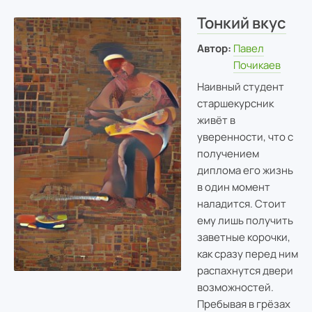
Тонкий вкус
Автор:
Павел
Почикаев
Наивный студент
старшекурсник
живёт в
уверенности, что с
получением
диплома его жизнь
в один момент
наладится. Стоит
ему лишь получить
заветные корочки,
как сразу перед ним
распахнутся двери
возможностей.
Пребывая в грёзах