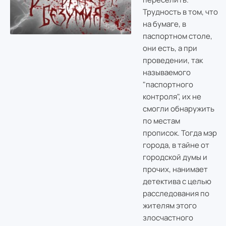
Трудность в том, что
на бумаге, в
паспортном столе,
они есть, а при
проведении, так
называемого
"паспортного
контроля", их не
смогли обнаружить
по местам
прописок. Тогда мэр
города, в тайне от
городской думы и
прочих, нанимает
детектива с целью
расследования по
жителям этого
злосчастного