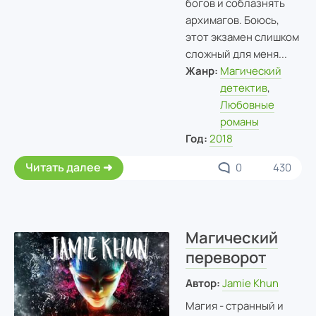
богов и соблазнять
архимагов. Боюсь,
этот экзамен слишком
сложный для меня...
Жанр:
Магический
детектив
,
Любовные
романы
Год:
2018
Читать далее
0
430
Магический
переворот
Автор:
Jamie Khun
Магия - странный и