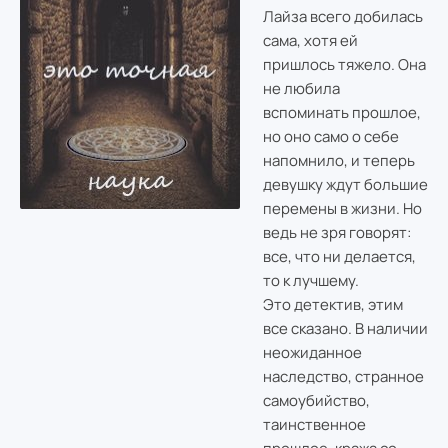
Лайза всего добилась
сама, хотя ей
пришлось тяжело. Она
не любила
вспоминать прошлое,
но оно само о себе
напомнило, и теперь
девушку ждут большие
перемены в жизни. Но
ведь не зря говорят:
все, что ни делается,
то к лучшему.
Это детектив, этим
все сказано. В наличии
неожиданное
наследство, странное
самоубийство,
таинственное