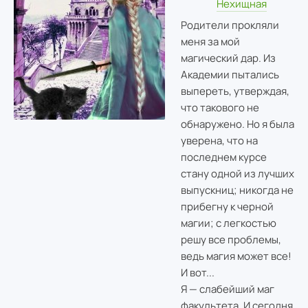
Нехищная
Родители прокляли
меня за мой
магический дар. Из
Академии пытались
выпереть, утверждая,
что такового не
обнаружено. Но я была
уверена, что на
последнем курсе
стану одной из лучших
выпускниц; никогда не
прибегну к черной
магии; с легкостью
решу все проблемы,
ведь магия может все!
И вот...
Я — слабейший маг
факультета. И сегодня