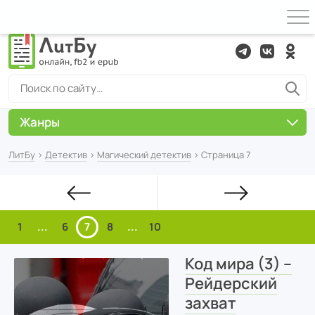
Жанры
ЛитБу
›
Детектив
›
Магический детектив
› Страница 7
1
...
6
7
8
...
10
Код мира (3) –
Рейдерский
захват