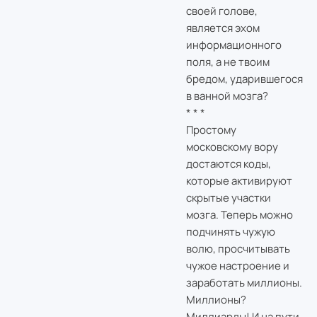
своей голове,
является эхом
информационного
поля, а не твоим
бредом, ударившегося
в ванной мозга?
* * *
Простому
московскому вору
достаются коды,
которые активируют
скрытые участки
мозга. Теперь можно
подчинять чужую
волю, просчитывать
чужое настроение и
заработать миллионы.
Миллионы?
Миллиарды! И на пути