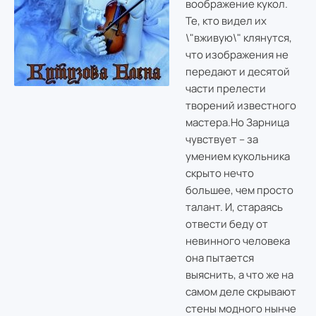
воображение кукол.
Те, кто видел их
\"вживую\" клянутся,
что изображения не
передают и десятой
части прелести
творений известного
мастера.Но Зарница
чувствует – за
умением кукольника
скрыто нечто
большее, чем просто
талант. И, стараясь
отвести беду от
невинного человека
она пытается
выяснить, а что же на
самом деле скрывают
стены модного нынче