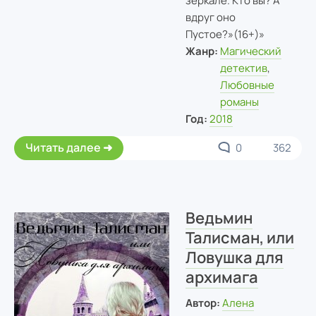
зеркале. Кто вы? А
вдруг оно
Пустое?»(16+)»
Жанр:
Магический
детектив
,
Любовные
романы
Год:
2018
Читать далее
0
362
Ведьмин
Талисман, или
Ловушка для
архимага
Автор:
Алена