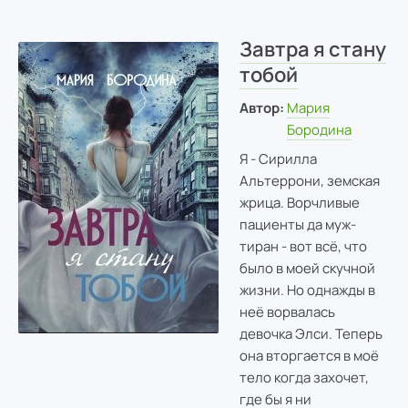
Завтра я стану
тобой
Автор:
Мария
Бородина
Я - Сирилла
Альтеррони, земская
жрица. Ворчливые
пациенты да муж-
тиран - вот всё, что
было в моей скучной
жизни. Но однажды в
неё ворвалась
девочка Элси. Теперь
она вторгается в моё
тело когда захочет,
где бы я ни