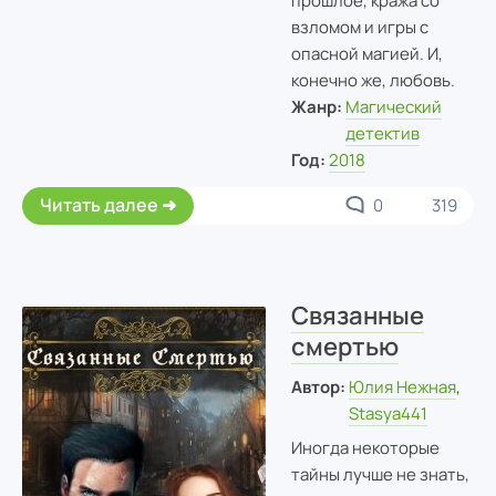
прошлое, кража со
взломом и игры с
опасной магией. И,
конечно же, любовь.
Жанр:
Магический
детектив
Год:
2018
Читать далее
0
319
Связанные
смертью
Автор:
Юлия Нежная
,
Stasya441
Иногда некоторые
тайны лучше не знать,