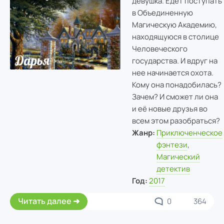
девушка. Едет поступать
в Объединенную
Магическую Академию,
находящуюся в столице
Человеческого
государства. И вдруг на
нее начинается охота.
Кому она понадобилась?
Зачем? И сможет ли она
и её новые друзья во
всем этом разобраться?
Жанр:
Приключенческое
фэнтези
,
Магический
детектив
Год:
2017
Читать далее
0
364