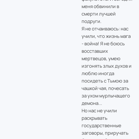
меня обвинили в
смерти лучшей
подруги.
Я не отчаиваюсь: нас
учили, что жизнь мага
- война! Я не боюсь
восставших
мертвецов, умею
изгонять злых духов и
люблю иногда
посидеть с Тьмою за
чашкой чая, почесать
за ухом мурлычащего
демона...
Но нас не учили
раскрывать
государственные
заговоры, приручать