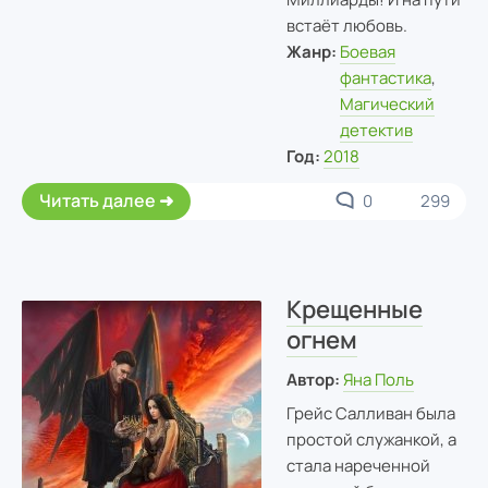
встаёт любовь.
Жанр:
Боевая
фантастика
,
Магический
детектив
Год:
2018
Читать далее
0
299
Крещенные
огнем
Автор:
Яна Поль
Грейс Салливан была
простой служанкой, а
стала нареченной