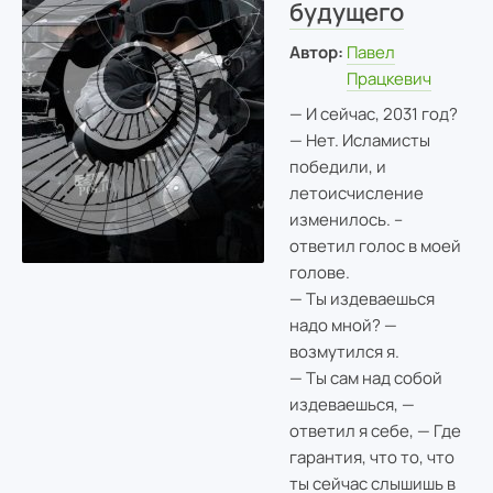
будущего
Автор:
Павел
Працкевич
— И сейчас, 2031 год?
— Нет. Исламисты
победили, и
летоисчисление
изменилось. –
ответил голос в моей
голове.
— Ты издеваешься
надо мной? —
возмутился я.
— Ты сам над собой
издеваешься, —
ответил я себе, — Где
гарантия, что то, что
ты сейчас слышишь в