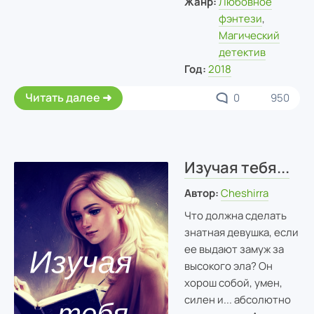
Жанр:
Любовное
фэнтези
,
Магический
детектив
Год:
2018
Читать далее
0
950
Изучая тебя...
Автор:
Cheshirra
Что должна сделать
знатная девушка, если
ее выдают замуж за
высокого эла? Он
хорош собой, умен,
силен и... абсолютно