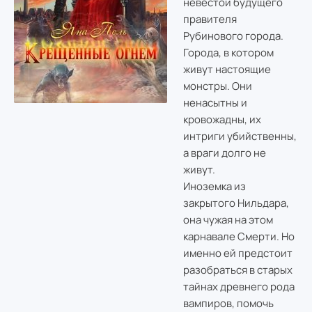
невестой будущего
правителя
Рубинового города.
Города, в котором
живут настоящие
монстры. Они
ненасытны и
кровожадны, их
интриги убийственны,
а враги долго не
живут.
Иноземка из
закрытого Нильдара,
она чужая на этом
карнавале Смерти. Но
именно ей предстоит
разобраться в старых
тайнах древнего рода
вампиров, помочь