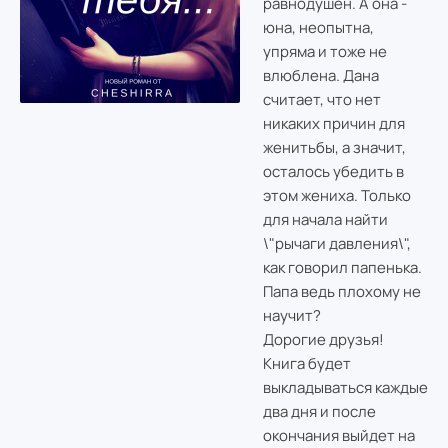
равнодушен. А она -
юна, неопытна,
упряма и тоже не
влюблена. Дана
считает, что нет
никаких причин для
женитьбы, а значит,
осталось убедить в
этом жениха. Только
для начала найти
\"рычаги давления\",
как говорил папенька.
Папа ведь плохому не
научит?
Дорогие друзья!
Книга будет
выкладываться каждые
два дня и после
окончания выйдет на