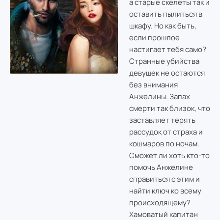
а старые скелеты так и
оставить пылиться в
шкафу. Но как быть,
если прошлое
настигает тебя само?
Странные убийства
девушек не остаются
без внимания
Анжелины. Запах
смерти так близок, что
заставляет терять
рассудок от страха и
кошмаров по ночам.
Сможет ли хоть кто-то
помочь Анжелине
справиться с этим и
найти ключ ко всему
происходящему?
Хамоватый капитан