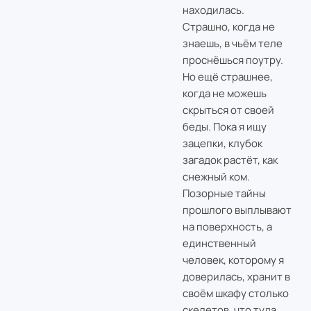
находилась.
Страшно, когда не
знаешь, в чьём теле
проснёшься поутру.
Но ещё страшнее,
когда не можешь
скрыться от своей
беды. Пока я ищу
зацепки, клубок
загадок растёт, как
снежный ком.
Позорные тайны
прошлого выплывают
на поверхность, а
единственный
человек, которому я
доверилась, хранит в
своём шкафу столько
скелетов, что туда