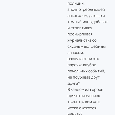
полиции,
злоупотребляющей
алкоголем, да еще и
темный маг в добавок
и строптивая
пронырливая
журналистка со
скудным волшебным
запасом,
распутает ли эта
парочка клубок
печальных событий,
не поубивав друг
друга?
В каждом из героев
прячется кусочек
тьмы, так кем же в
итоге окажется
маньяк?