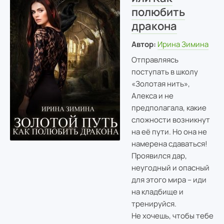
полюбить
дракона
Автор:
Ирина Зимина
Отправляясь
поступать в школу
«Золотая нить»,
Алекса и не
предполагала, какие
сложности возникнут
на её пути. Но она не
намерена сдаваться!
Проявился дар,
неугодный и опасный
для этого мира – иди
на кладбище и
тренируйся.
Не хочешь, чтобы тебе