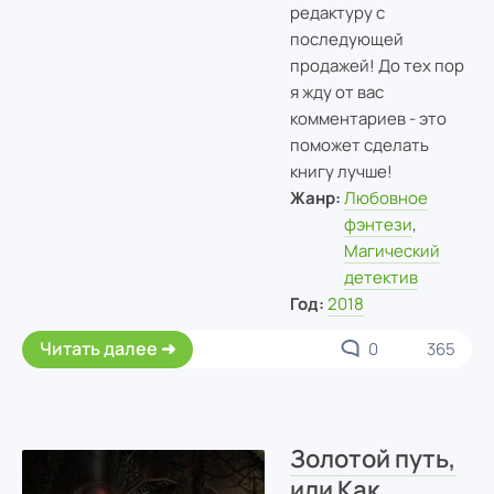
редактуру с
последующей
продажей! До тех пор
я жду от вас
комментариев - это
поможет сделать
книгу лучше!
Жанр:
Любовное
фэнтези
,
Магический
детектив
Год:
2018
Читать далее
0
365
Золотой путь,
или Как