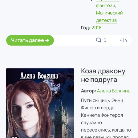
фэнтези
,
Магический
детектив
Год:
2018
Читать далее
0
414
Коза дракону
не подруга
Автор:
Алена Волгина
Пути сыщицы Энни
Фишер и лорда
Кеннета Фонтероя
случайно
пересеклись, когда по
вине девушки пропал