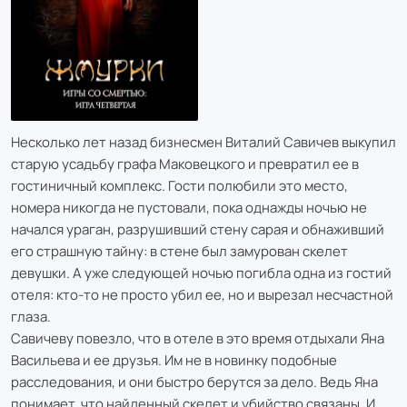
Несколько лет назад бизнесмен Виталий Савичев выкупил
старую усадьбу графа Маковецкого и превратил ее в
гостиничный комплекс. Гости полюбили это место,
номера никогда не пустовали, пока однажды ночью не
начался ураган, разрушивший стену сарая и обнаживший
его страшную тайну: в стене был замурован скелет
девушки. А уже следующей ночью погибла одна из гостий
отеля: кто-то не просто убил ее, но и вырезал несчастной
глаза.
Савичеву повезло, что в отеле в это время отдыхали Яна
Васильева и ее друзья. Им не в новинку подобные
расследования, и они быстро берутся за дело. Ведь Яна
понимает, что найденный скелет и убийство связаны. И