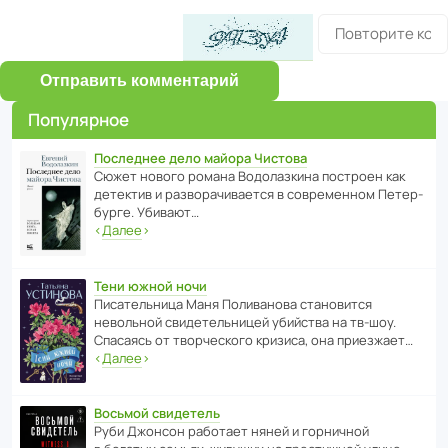
Отправить комментарий
Популярное
Последнее дело майора Чистова
Сюжет нового романа Водо­ла­з­кина пост­роен как
дете­ктив и разво­ра­чи­ва­ется в совре­менном Пете­р­
бурге. Убивают…
‹
Далее
›
Тени южной ночи
Писа­тель­ница Маня Поли­ва­нова стано­вится
невольной свиде­тель­ницей убийства на тв-шоу.
Спасаясь от твор­че­с­кого кризиса, она приезжает…
‹
Далее
›
Восьмой свидетель
Руби Джонсон рабо­тает няней и горни­чной