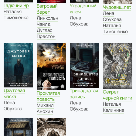
Гадючий Яр
Украденный
Багровый
Чудовищ.net
Наталья
ключ
берег
Лена
Тимошенко
Лена
Линкольн
Обухова
,
Обухова
Чайлд
,
Наталья
Дуглас
Тимошенко
Престон
Джутовая
Тринадцатая
Секрет
Проклятая
маска
запись
черной книги
повесть
Лена
Лена
Наталья
Михаил
Обухова
Обухова
Калинина
Анохин