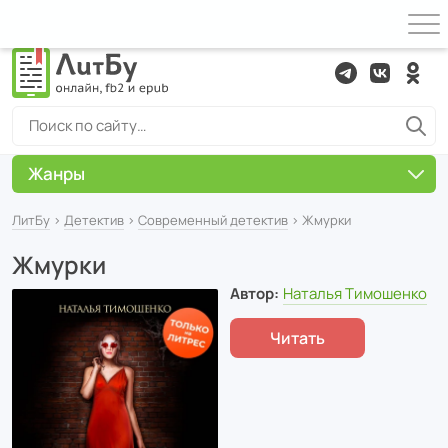
Жанры
ЛитБу
›
Детектив
›
Современный детектив
› Жмурки
Жмурки
Автор:
Наталья Тимошенко
Читать