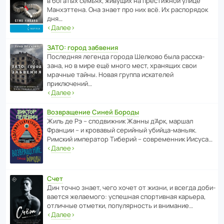
в богатых семьях, живущих на прес­ти­жной улице
Манх­эт­тена. Она знает про них всё. Их распо­рядок
дня…
‹
Далее
›
ЗАТО: город забвения
После­дняя легенда города Шелково была расска­
зана, но в мире ещё много мест, хранящих свои
мрачные тайны. Новая группа иска­телей
приключений…
‹
Далее
›
Возвращение Синей Бороды
Жиль де Рэ – спод­ви­жник Жанны д’Арк, маршал
Франции – и кровавый серийный убийца-маньяк.
Римский импе­ратор Тиберий – совре­менник Иисуса…
‹
Далее
›
Счет
Дин точно знает, чего хочет от жизни, и всегда доби­
ва­ется жела­е­мого: успе­шная спор­ти­вная карьера,
отли­чные отметки, попу­ля­р­ность и внимание…
‹
Далее
›