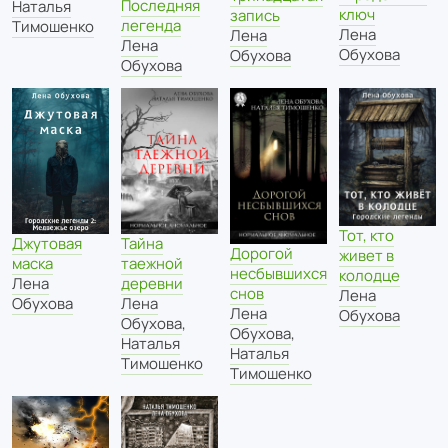
Последняя
Наталья
ключ
запись
легенда
Тимошенко
Лена
Лена
Лена
Обухова
Обухова
Обухова
Тот, кто
Тайна
Джутовая
Дорогой
живет в
таежной
маска
несбывшихся
колодце
деревни
Лена
снов
Лена
Лена
Обухова
Лена
Обухова
Обухова
,
Обухова
,
Наталья
Наталья
Тимошенко
Тимошенко