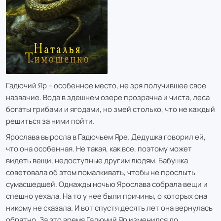
Гадючий Яр – особенное место, не зря получившее свое
название. Вода в здешнем озере прозрачна и чиста, леса
богаты грибами и ягодами, но змей столько, что не каждый
решиться за ними пойти.
Ярослава выросла в Гадючьем Яре. Дедушка говорил ей,
что она особенная. Не такая, как все, поэтому может
видеть вещи, недоступные другим людям. Бабушка
советовала об этом помалкивать, чтобы не прослыть
сумасшедшей. Однажды ночью Ярослава собрала вещи и
спешно уехала. На то у нее были причины, о которых она
никому не сказала. И вот спустя десять лет она вернулась
обратно. За это время Гадючий Яр изменился до