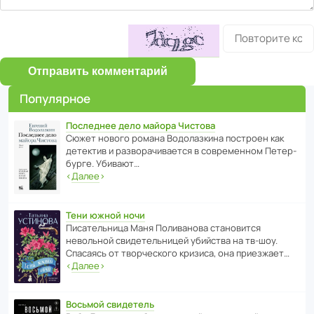
Отправить комментарий
Популярное
Последнее дело майора Чистова
Сюжет нового романа Водо­ла­з­кина пост­роен как
дете­ктив и разво­ра­чи­ва­ется в совре­менном Пете­р­
бурге. Убивают…
‹
Далее
›
Тени южной ночи
Писа­тель­ница Маня Поли­ва­нова стано­вится
невольной свиде­тель­ницей убийства на тв-шоу.
Спасаясь от твор­че­с­кого кризиса, она приезжает…
‹
Далее
›
Восьмой свидетель