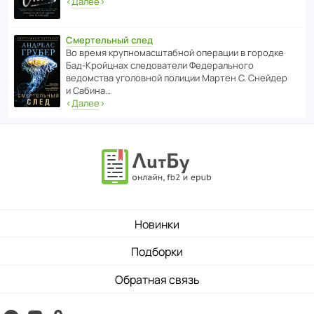
‹
Далее
›
Смертельный след
Во время круп­но­мас­ш­та­бной операции в городке
Бад‑Крой­цнах следо­ва­тели Феде­раль­ного
ведомства уголо­вной полиции Мартен С. Снейдер
и Сабина…
‹
Далее
›
Новинки
Подборки
Обратная связь