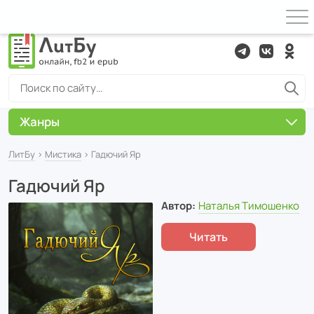
Жанры
ЛитБу
›
Мистика
› Гадючий Яр
Гадючий Яр
Автор:
Наталья Тимошенко
Читать