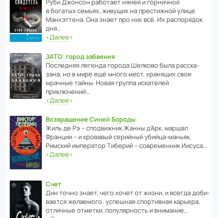
Руби Джонсон рабо­тает няней и горни­чной
в богатых семьях, живущих на прес­ти­жной улице
Манх­эт­тена. Она знает про них всё. Их распо­рядок
дня…
‹
Далее
›
ЗАТО: город забвения
После­дняя легенда города Шелково была расска­
зана, но в мире ещё много мест, хранящих свои
мрачные тайны. Новая группа иска­телей
приключений…
‹
Далее
›
Возвращение Синей Бороды
Жиль де Рэ – спод­ви­жник Жанны д’Арк, маршал
Франции – и кровавый серийный убийца-маньяк.
Римский импе­ратор Тиберий – совре­менник Иисуса…
‹
Далее
›
Счет
Дин точно знает, чего хочет от жизни, и всегда доби­
ва­ется жела­е­мого: успе­шная спор­ти­вная карьера,
отли­чные отметки, попу­ля­р­ность и внимание…