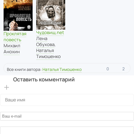
Чудовищ.net
Проклятая
Лена
повесть
Обухова
,
Михаил
Наталья
Анохин
Тимошенко
0
2
Все книги автора:
Наталья Тимошенко
Оставить комментарий