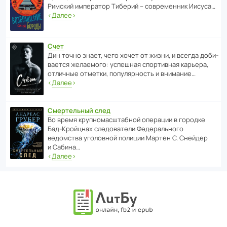
Римский импе­ратор Тиберий – совре­менник Иисуса…
‹
Далее
›
Счет
Дин точно знает, чего хочет от жизни, и всегда доби­
ва­ется жела­е­мого: успе­шная спор­ти­вная карьера,
отли­чные отметки, попу­ля­р­ность и внимание…
‹
Далее
›
Смертельный след
Во время круп­но­мас­ш­та­бной операции в городке
Бад‑Крой­цнах следо­ва­тели Феде­раль­ного
ведомства уголо­вной полиции Мартен С. Снейдер
и Сабина…
‹
Далее
›