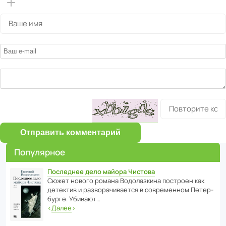
Отправить комментарий
Популярное
Последнее дело майора Чистова
Сюжет нового романа Водо­ла­з­кина пост­роен как
дете­ктив и разво­ра­чи­ва­ется в совре­менном Пете­р­
бурге. Убивают…
‹
Далее
›