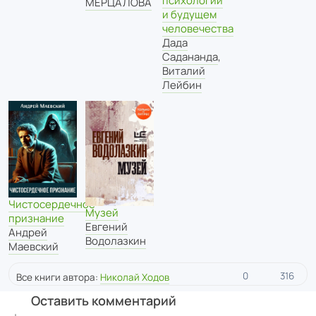
психологии
МЕРЦАЛОВА
и будущем
человечества
Дада
Садананда
,
Виталий
Лейбин
Чистосердечное
Музей
признание
Евгений
Андрей
Водолазкин
Маевский
0
316
Все книги автора:
Николай Ходов
Оставить комментарий