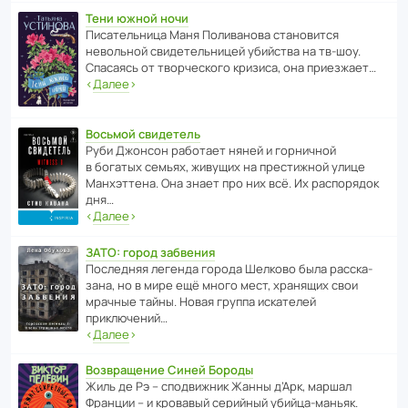
Тени южной ночи
Писа­тель­ница Маня Поли­ва­нова стано­вится
невольной свиде­тель­ницей убийства на тв-шоу.
Спасаясь от твор­че­с­кого кризиса, она приезжает…
‹
Далее
›
Восьмой свидетель
Руби Джонсон рабо­тает няней и горни­чной
в богатых семьях, живущих на прес­ти­жной улице
Манх­эт­тена. Она знает про них всё. Их распо­рядок
дня…
‹
Далее
›
ЗАТО: город забвения
После­дняя легенда города Шелково была расска­
зана, но в мире ещё много мест, хранящих свои
мрачные тайны. Новая группа иска­телей
приключений…
‹
Далее
›
Возвращение Синей Бороды
Жиль де Рэ – спод­ви­жник Жанны д’Арк, маршал
Франции – и кровавый серийный убийца-маньяк.