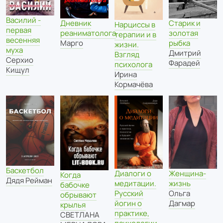
Василий -
Дневник
Старик и
Нарциссы в
первая
реаниматолога
золотая
терапии и в
весенняя
Марго
рыбка
жизни.
муха
Дмитрий
Взгляд
Серхио
Фарадей
психолога
Кищул
Ирина
Кормачёва
Баскетбол
Диалоги о
Женщина-
Когда
Дядя Рейман
медитации.
жизнь
бабочке
Русский
Ольга
обрывают
йогин о
Дагмар
крылья
практике,
СВЕТЛАНА