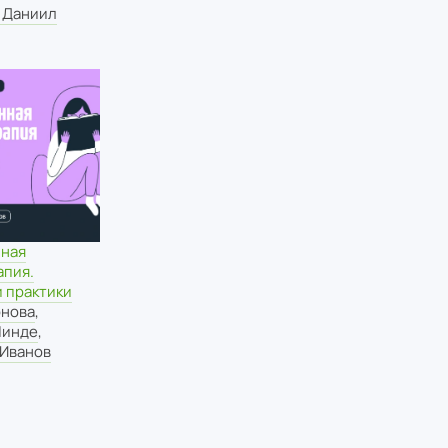
 Даниил
ная
апия.
 практики
рнова
,
Линде
,
 Иванов