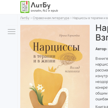
ЛитБу
›
Справочная литература
› Нарциссы в терапии и в
На
Вз
Автор:
В книг
нарцис
рассма
изнутр
нездор
конкре
общим 
ошибаю
Книга 