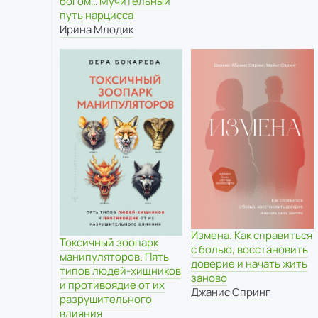
богом… Мучительный
путь нарцисса
Ирина Млодик
Измена. Как справиться
Токсичный зоопарк
с болью, восстановить
манипуляторов. Пять
доверие и начать жить
типов людей-хищников
заново
и противоядие от их
Джанис Спринг
разрушительного
влияния