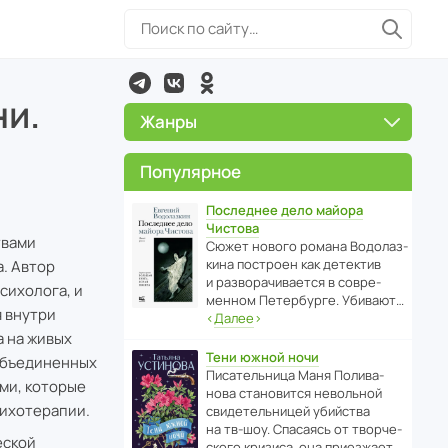
ни.
Жанры
Популярное
Последнее дело майора
Чистова
твами
Сюжет нового романа Водо­ла­з­
кина пост­роен как дете­ктив
а. Автор
и разво­ра­чи­ва­ется в совре­
сихолога, и
менном Пете­р­бурге. Убивают…
я внутри
‹
Далее
›
а на живых
Тени южной ночи
 объединенных
Писа­тель­ница Маня Поли­ва­
ми, которые
нова стано­вится невольной
сихотерапии.
свиде­тель­ницей убийства
на тв-шоу. Спасаясь от твор­че­
еской
с­кого кризиса, она приезжает…