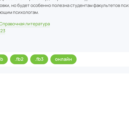
овки, но будет особенно полезна студентам факультетов пси
ющим психологам.
Справочная литература
023
ub
.fb2
.fb3
онлайн