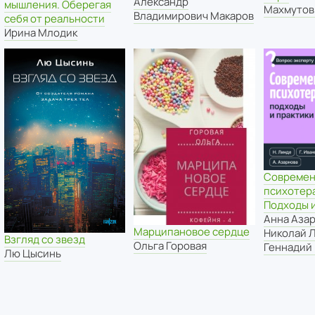
Александр
мышления. Оберегая
Махмутов
Владимирович Макаров
себя от реальности
Ирина Млодик
Современ
психотер
Подходы и
Анна Аза
Марципановое сердце
Николай 
Взгляд со звезд
Ольга Горовая
Геннадий
Лю Цысинь