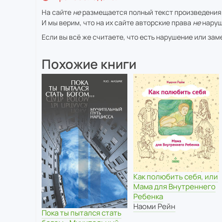
На сайте
не
размещается полный текст произведения
И мы верим, что на их сайте авторские права
не
наруш
Если вы всё же считаете, что есть нарушение или за
Похожие книги
Как полюбить себя, или
Мама для Внутреннего
Ребенка
Наоми Рейн
Пока ты пытался стать