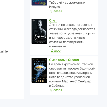
Тиберий – совре­менник
Иисуса…
‹
Далее
›
Счет
Дин точно знает, чего хочет
от жизни, и всегда доби­ва­ется
жела­е­мого: успе­шная спор­ти­
вная карьера, отли­чные
отметки, попу­ля­р­ность
и внимание…
‹
Далее
›
Смертельный след
Во время круп­но­мас­ш­та­бной
операции в городке Бад‑Крой­
цнах следо­ва­тели Феде­раль­
ного ведомства уголо­вной
полиции Мартен С. Снейдер
и Сабина…
‹
Далее
›