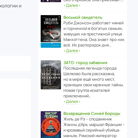
хологии и
‹
Далее
›
Восьмой свидетель
Руби Джонсон рабо­тает няней
и горни­чной в богатых семьях,
живущих на прес­ти­жной улице
Манх­эт­тена. Она знает про них
всё. Их распо­рядок дня…
‹
Далее
›
ЗАТО: город забвения
После­дняя легенда города
Шелково была расска­зана,
но в мире ещё много мест,
хранящих свои мрачные тайны.
Новая группа иска­телей
приключений…
‹
Далее
›
Возвращение Синей Бороды
Жиль де Рэ – спод­ви­жник
Жанны д’Арк, маршал Франции –
и кровавый серийный убийца-
маньяк. Римский импе­ратор