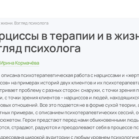
 жизни. Взгляд психолога
рциссы в терапии и в жиз
гляд психолога
Ирина Кормачёва
е описана психотерапевтическая работа с нарциссами и «жер
сов» на примерах историй двух клиентов и их психотерапевт
тривает проблему с разных сторон: снаружи, с точки зрения п
и, с точки зрения клиентов – нарциссов и людей, находящихс
овых отношений. Все это подается не в форме сухой теории, 
тных примерах, с описанием психотерапевтических сессий,
сюжетом. Герои предстают перед нами обыкновенными людь
тся, страдают, радуются и преодолевают себя в процессе п
адресована широкой аудитории с любым уровнем психологич