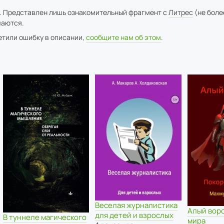
. Представлен лишь ознакомительный фрагмент с
Литрес
(не боле
аются.
метили ошибку в описании,
сообщите нам об этом
.
Веселая журналистика
Алый вор
для детей и взрослых
В туннеле магического
мира