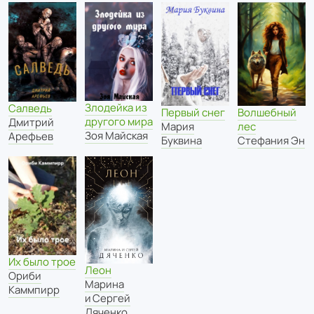
Злодейка из
Салведь
Первый снег
Волшебный
другого мира
Дмитрий
Мария
лес
Зоя Майская
Арефьев
Буквина
Стефания Эн
Их было трое
Леон
Ориби
Марина
Каммпирр
и Сергей
Дяченко