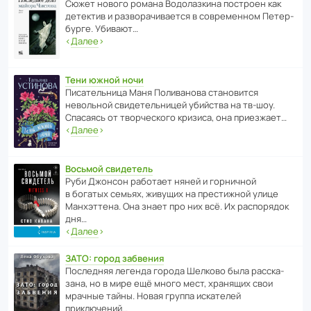
Сюжет нового романа Водо­ла­з­кина пост­роен как
дете­ктив и разво­ра­чи­ва­ется в совре­менном Пете­р­
бурге. Убивают…
‹
Далее
›
Тени южной ночи
Писа­тель­ница Маня Поли­ва­нова стано­вится
невольной свиде­тель­ницей убийства на тв-шоу.
Спасаясь от твор­че­с­кого кризиса, она приезжает…
‹
Далее
›
Восьмой свидетель
Руби Джонсон рабо­тает няней и горни­чной
в богатых семьях, живущих на прес­ти­жной улице
Манх­эт­тена. Она знает про них всё. Их распо­рядок
дня…
‹
Далее
›
ЗАТО: город забвения
После­дняя легенда города Шелково была расска­
зана, но в мире ещё много мест, хранящих свои
мрачные тайны. Новая группа иска­телей
приключений…