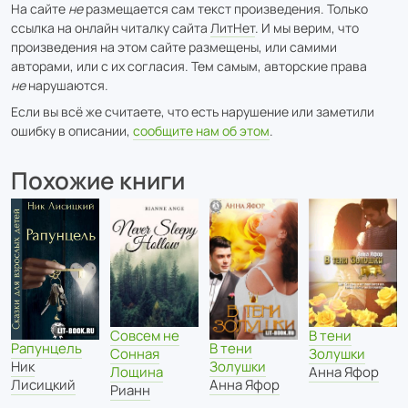
На сайте
не
размещается сам текст произведения. Только
ссылка на онлайн читалку сайта
ЛитНет
. И мы верим, что
произведения на этом сайте размещены, или самими
авторами, или с их согласия. Тем самым, авторские права
не
нарушаются.
Если вы всё же считаете, что есть нарушение или заметили
ошибку в описании,
сообщите нам об этом
.
Похожие книги
В тени
Совсем не
Рапунцель
В тени
Золушки
Сонная
Ник
Золушки
Анна Яфор
Лощина
Лисицкий
Анна Яфор
Рианн