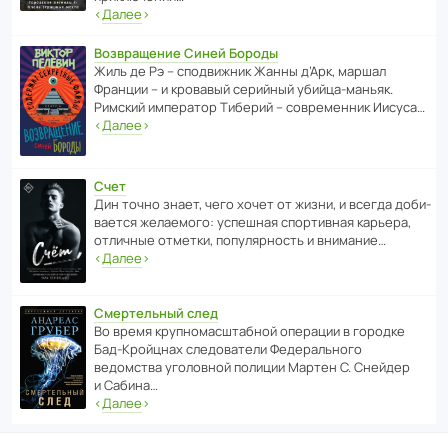
‹
Далее
›
Возвращение Синей Бороды
Жиль де Рэ – спод­ви­жник Жанны д’Арк, маршал
Франции – и кровавый серийный убийца-маньяк.
Римский импе­ратор Тиберий – совре­менник Иисуса…
‹
Далее
›
Счет
Дин точно знает, чего хочет от жизни, и всегда доби­
ва­ется жела­е­мого: успе­шная спор­ти­вная карьера,
отли­чные отметки, попу­ля­р­ность и внимание…
‹
Далее
›
Смертельный след
Во время круп­но­мас­ш­та­бной операции в городке
Бад‑Крой­цнах следо­ва­тели Феде­раль­ного
ведомства уголо­вной полиции Мартен С. Снейдер
и Сабина…
‹
Далее
›