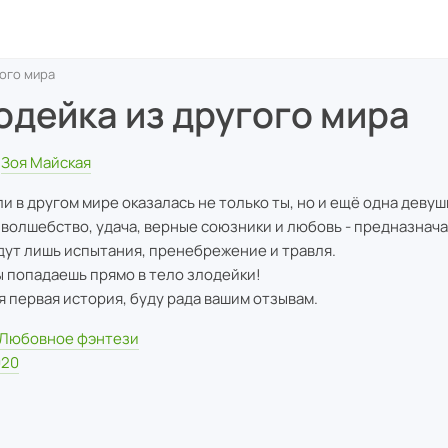
гого мира
одейка из другого мира
Зоя Майская
ли в другом мире оказалась не только ты, но и ещё одна девуш
- волшебство, удача, верные союзники и любовь - предназнача
дут лишь испытания, пренебрежение и травля.
ы попадаешь прямо в тело злодейки!
я первая история, буду рада вашим отзывам.
Любовное фэнтези
020