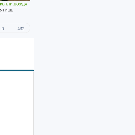
 капли дождя
ятишь
0
432