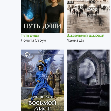
Путь души
Вокзальный домовой
Лолита Стоун
Жанна Ди