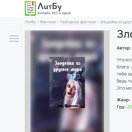
ЛитБу
›
Фэнтези
›
Любовное фэнтези
› Злодейка из дру
Зл
Автор:
Что ес
блага 
тебе ж
Ведь т
Это мо
Жанр:
Год:
2