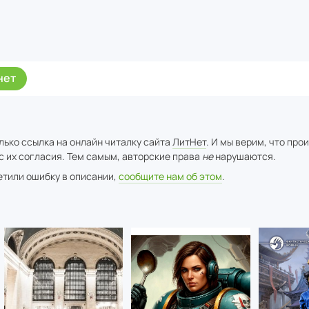
нет
лько ссылка на онлайн читалку сайта
ЛитНет
. И мы верим, что про
с их согласия. Тем самым, авторские права
не
нарушаются.
метили ошибку в описании,
сообщите нам об этом
.