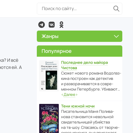
Жанры
Популярное
ка? И всё
Последнее дело майора
ются ей. А
Чистова
Сюжет нового романа Водо­ла­з­
кина пост­роен как дете­ктив
и разво­ра­чи­ва­ется в совре­
менном Пете­р­бурге. Убивают…
‹
Далее
›
Тени южной ночи
Писа­тель­ница Маня Поли­ва­
нова стано­вится невольной
свиде­тель­ницей убийства
на тв-шоу. Спасаясь от твор­че­
с­кого кризиса, она приезжает…