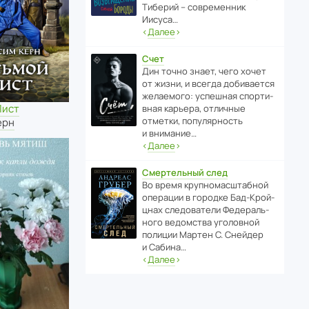
Тиберий – совре­менник
Иисуса…
‹
Далее
›
Счет
Дин точно знает, чего хочет
от жизни, и всегда доби­ва­ется
жела­е­мого: успе­шная спор­ти­
Лист
вная карьера, отли­чные
отметки, попу­ля­р­ность
ерн
и внимание…
‹
Далее
›
Смертельный след
Во время круп­но­мас­ш­та­бной
операции в городке Бад‑Крой­
цнах следо­ва­тели Феде­раль­
ного ведомства уголо­вной
полиции Мартен С. Снейдер
и Сабина…
‹
Далее
›