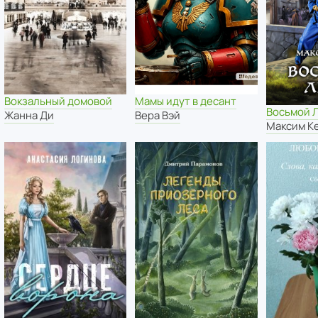
Вокзальный домовой
Мамы идут в десант
Восьмой 
Жанна Ди
Вера Вэй
Максим К