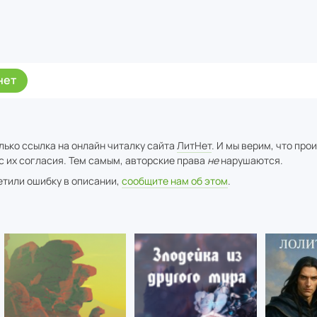
нет
лько ссылка на онлайн читалку сайта
ЛитНет
. И мы верим, что про
с их согласия. Тем самым, авторские права
не
нарушаются.
метили ошибку в описании,
сообщите нам об этом
.