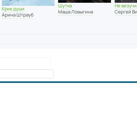
Шутка
Не везуч
Крик души
Маша Ловыгина
Сергей В
Арина Штрауб