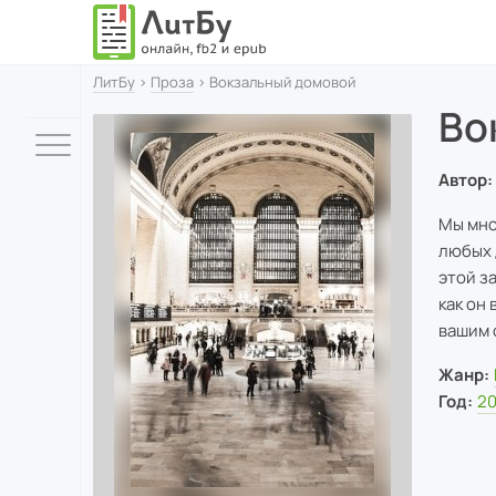
ЛитБу
›
Проза
› Вокзальный домовой
Во
Автор:
Мы мно
любых 
этой з
как он
вашим 
Жанр:
Год:
2