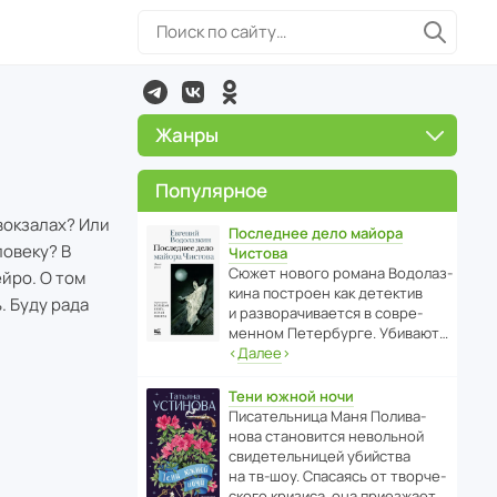
Жанры
Популярное
вокзалах? Или
Последнее дело майора
овеку? В
Чистова
Сюжет нового романа Водо­ла­з­
йро. О том
кина пост­роен как дете­ктив
. Буду рада
и разво­ра­чи­ва­ется в совре­
менном Пете­р­бурге. Убивают…
‹
Далее
›
Тени южной ночи
Писа­тель­ница Маня Поли­ва­
нова стано­вится невольной
свиде­тель­ницей убийства
на тв-шоу. Спасаясь от твор­че­
с­кого кризиса, она приезжает…