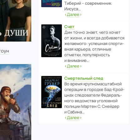
Тиберий – совре­менник
Иисуса…
‹
Далее
›
Счет
Дин точно знает, чего хочет
от жизни, и всегда доби­ва­ется
жела­е­мого: успе­шная спор­ти­
и
вная карьера, отли­чные
тоун
отметки, попу­ля­р­ность
и внимание…
‹
Далее
›
Смертельный след
Во время круп­но­мас­ш­та­бной
операции в городке Бад‑Крой­
цнах следо­ва­тели Феде­раль­
ного ведомства уголо­вной
полиции Мартен С. Снейдер
и Сабина…
‹
Далее
›