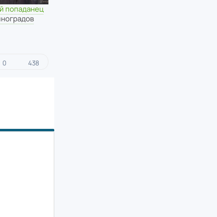
ий попаданец
иноградов
0
438