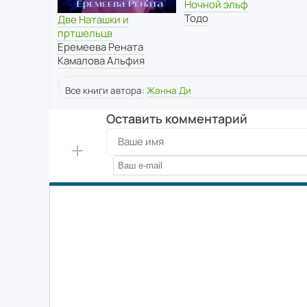
Ночной эльф
Тодо
Две Наташки и
пртшельцв
Еремеева Рената
Камалова Альфия
Все книги автора:
Жанна Ди
Оставить комментарий