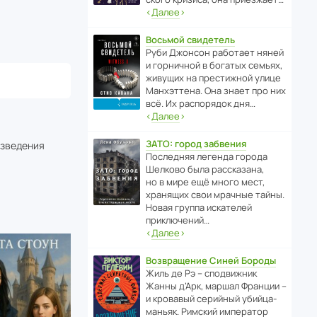
‹
Далее
›
Восьмой свидетель
Руби Джонсон рабо­тает няней
и горни­чной в богатых семьях,
живущих на прес­ти­жной улице
Манх­эт­тена. Она знает про них
всё. Их распо­рядок дня…
‹
Далее
›
ЗАТО: город забвения
изведения
После­дняя легенда города
Шелково была расска­зана,
но в мире ещё много мест,
хранящих свои мрачные тайны.
Новая группа иска­телей
приключений…
‹
Далее
›
Возвращение Синей Бороды
Жиль де Рэ – спод­ви­жник
Жанны д’Арк, маршал Франции –
и кровавый серийный убийца-
маньяк. Римский импе­ратор