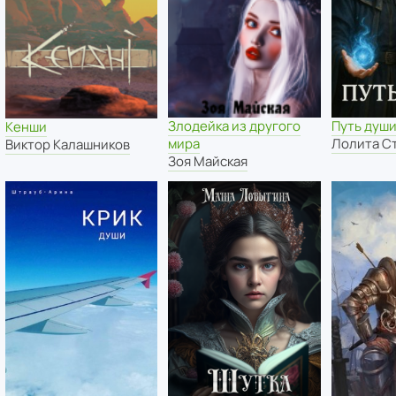
Злодейка из другого
Путь душ
Кенши
мира
Лолита С
Виктор Калашников
Зоя Майская