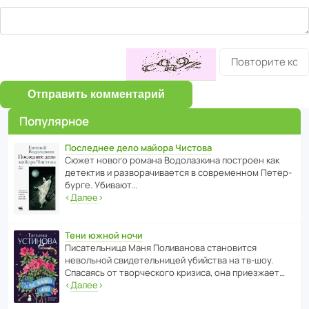
Отправить комментарий
Популярное
Последнее дело майора Чистова
Сюжет нового романа Водо­ла­з­кина пост­роен как
дете­ктив и разво­ра­чи­ва­ется в совре­менном Пете­р­
бурге. Убивают…
‹
Далее
›
Тени южной ночи
Писа­тель­ница Маня Поли­ва­нова стано­вится
невольной свиде­тель­ницей убийства на тв-шоу.
Спасаясь от твор­че­с­кого кризиса, она приезжает…
‹
Далее
›