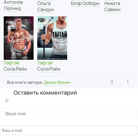
Антонов
Ольга
Блэр Осборн
Никита
Леонид
Сандун
Савкин
Тафгай
Тафгай
Сола Рейн
Сола Рэйн
0
1
Все книги автора:
Денис Фимин
Оставить комментарий