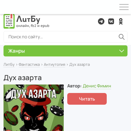
Жанры
ЛитБу
›
Фантастика
›
Антиутопия
› Дух азарта
Дух азарта
Автор:
Денис Фимин
Читать