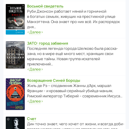
Восьмой свидетель
Руби Джонсон рабо­тает няней и горни­чной
в богатых семьях, живущих на прес­ти­жной улице
Манх­эт­тена. Она знает про них всё. Их распо­рядок
дня…
‹
Далее
›
ЗАТО: город забвения
После­дняя легенда города Шелково была расска­
зана, но в мире ещё много мест, хранящих свои
мрачные тайны. Новая группа иска­телей
приключений…
‹
Далее
›
Возвращение Синей Бороды
Жиль де Рэ – спод­ви­жник Жанны д’Арк, маршал
Франции – и кровавый серийный убийца-маньяк.
Римский импе­ратор Тиберий – совре­менник Иисуса…
‹
Далее
›
Счет
Дин точно знает, чего хочет от жизни, и всегда доби­