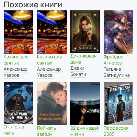
Похожие книги
Дикпиковая
Казино для
Казино для
Фрейдос.
дама
святых
святых
Агнесса
Джеки
Александр
Александр
Татьяна
Бонати
Уваров
Уваров
Загидулина
Отыгрыш
Поймать
92 дня нашей
Перфессия
мага
звезду
жизни
2085