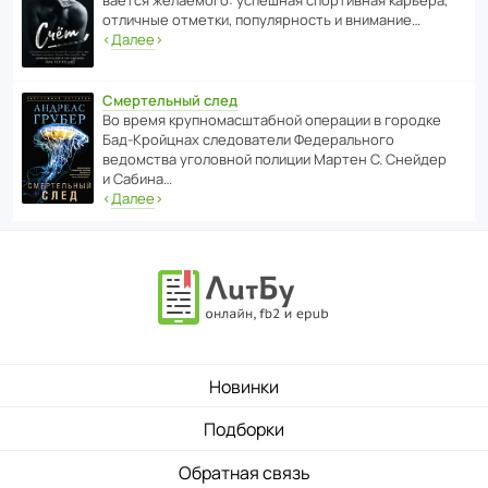
ва­ется жела­е­мого: успе­шная спор­ти­вная карьера,
отли­чные отметки, попу­ля­р­ность и внимание…
‹
Далее
›
Смертельный след
Во время круп­но­мас­ш­та­бной операции в городке
Бад‑Крой­цнах следо­ва­тели Феде­раль­ного
ведомства уголо­вной полиции Мартен С. Снейдер
и Сабина…
‹
Далее
›
Новинки
Подборки
Обратная связь