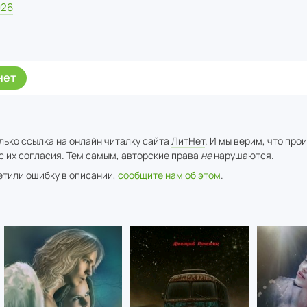
026
нет
лько ссылка на онлайн читалку сайта
ЛитНет
. И мы верим, что про
с их согласия. Тем самым, авторские права
не
нарушаются.
метили ошибку в описании,
сообщите нам об этом
.