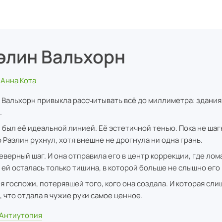
элин Вальхорн
Анна Кота
 Вальхорн привыкла рассчитывать всё до миллиметра: здания
.
 был её идеальной линией. Её эстетичной тенью. Пока не шаг
р Раэлин рухнул, хотя внешне не дрогнула ни одна грань.
еверный шаг. И она отправила его в центр коррекции, где лом
 ей осталась только тишина, в которой больше не слышно его 
я госпожи, потерявшей того, кого она создала. И которая сл
, что отдала в чужие руки самое ценное.
Антиутопия