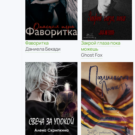
Фаворитка
Закрой глаза пока
Даниела Бекади
можешь
Ghost Fox