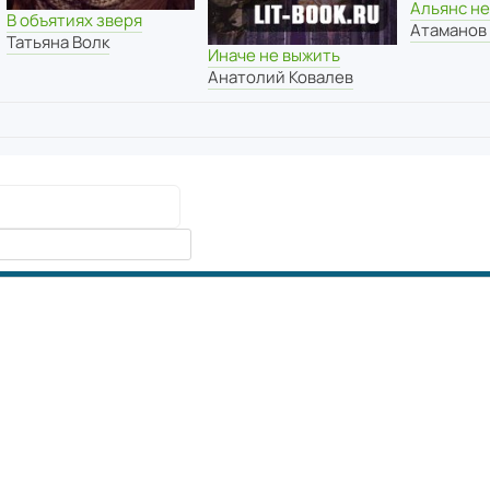
Альянс н
В объятиях зверя
Атаманов
Татьяна Волк
Иначе не выжить
Анатолий Ковалев