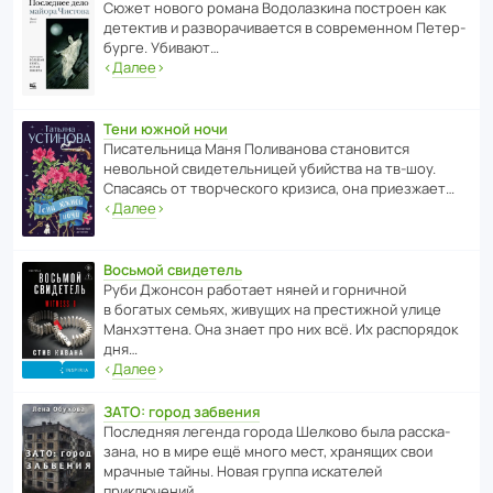
Сюжет нового романа Водо­ла­з­кина пост­роен как
дете­ктив и разво­ра­чи­ва­ется в совре­менном Пете­р­
бурге. Убивают…
‹
Далее
›
Тени южной ночи
Писа­тель­ница Маня Поли­ва­нова стано­вится
невольной свиде­тель­ницей убийства на тв-шоу.
Спасаясь от твор­че­с­кого кризиса, она приезжает…
‹
Далее
›
Восьмой свидетель
Руби Джонсон рабо­тает няней и горни­чной
в богатых семьях, живущих на прес­ти­жной улице
Манх­эт­тена. Она знает про них всё. Их распо­рядок
дня…
‹
Далее
›
ЗАТО: город забвения
После­дняя легенда города Шелково была расска­
зана, но в мире ещё много мест, хранящих свои
мрачные тайны. Новая группа иска­телей
приключений…