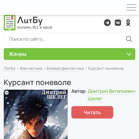
Жанры
ЛитБу
›
Фантастика
›
Боевая фантастика
› Курсант поневоле
Курсант поневоле
Автор:
Дмитрий Витальевич
Шелег
Читать