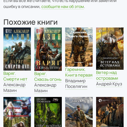
Если вы всё же считаете, что есть нарушение или заметили
ошибку в описании,
сообщите нам об этом
.
Похожие книги
Гаремник.
Ветер над
Варяг.
Варяг.
Книга первая
островами
Смерти нет
Сквозь огонь
Владимир
Андрей Круз
Александр
Александр
Поселягин
Мазин
Мазин