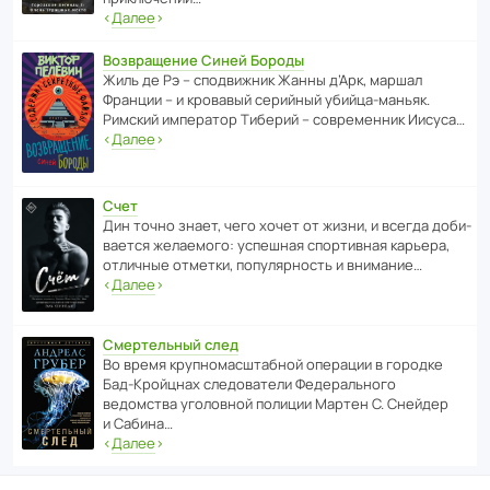
‹
Далее
›
Возвращение Синей Бороды
Жиль де Рэ – спод­ви­жник Жанны д’Арк, маршал
Франции – и кровавый серийный убийца-маньяк.
Римский импе­ратор Тиберий – совре­менник Иисуса…
‹
Далее
›
Счет
Дин точно знает, чего хочет от жизни, и всегда доби­
ва­ется жела­е­мого: успе­шная спор­ти­вная карьера,
отли­чные отметки, попу­ля­р­ность и внимание…
‹
Далее
›
Смертельный след
Во время круп­но­мас­ш­та­бной операции в городке
Бад‑Крой­цнах следо­ва­тели Феде­раль­ного
ведомства уголо­вной полиции Мартен С. Снейдер
и Сабина…
‹
Далее
›