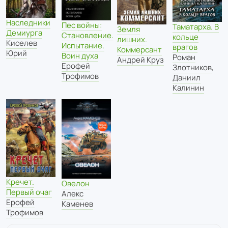
Наследники
Пес войны:
Таматарха. В
Земля
Демиурга
Становление.
кольце
лишних.
Киселев
Испытание.
врагов
Коммерсант
Юрий
Воин духа
Роман
Андрей Круз
Ерофей
Злотников
,
Трофимов
Даниил
Калинин
Кречет.
Овелон
Первый очаг
Алекс
Ерофей
Каменев
Трофимов