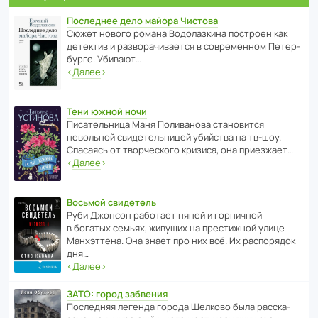
Последнее дело майора Чистова
Сюжет нового романа Водо­ла­з­кина пост­роен как
дете­ктив и разво­ра­чи­ва­ется в совре­менном Пете­р­
бурге. Убивают…
‹
Далее
›
Тени южной ночи
Писа­тель­ница Маня Поли­ва­нова стано­вится
невольной свиде­тель­ницей убийства на тв-шоу.
Спасаясь от твор­че­с­кого кризиса, она приезжает…
‹
Далее
›
Восьмой свидетель
Руби Джонсон рабо­тает няней и горни­чной
в богатых семьях, живущих на прес­ти­жной улице
Манх­эт­тена. Она знает про них всё. Их распо­рядок
дня…
‹
Далее
›
ЗАТО: город забвения
После­дняя легенда города Шелково была расска­