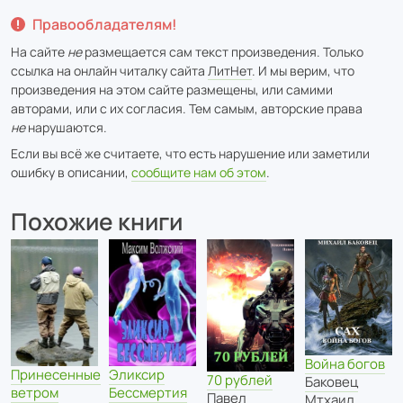
Правообладателям!
На сайте
не
размещается сам текст произведения. Только
ссылка на онлайн читалку сайта
ЛитНет
. И мы верим, что
произведения на этом сайте размещены, или самими
авторами, или с их согласия. Тем самым, авторские права
не
нарушаются.
Если вы всё же считаете, что есть нарушение или заметили
ошибку в описании,
сообщите нам об этом
.
Похожие книги
Война богов
Принесенные
Эликсир
70 рублей
Баковец
ветром
Бессмертия
Павел
Мтхаил