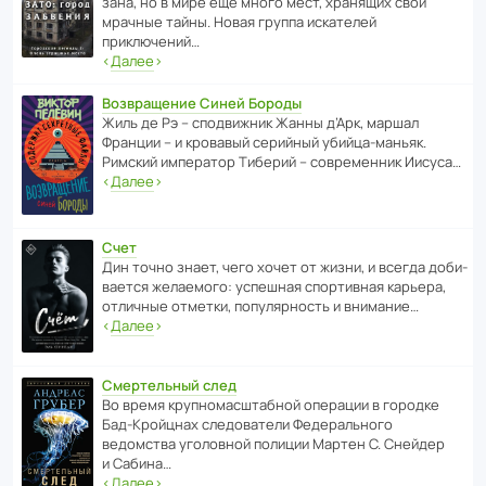
зана, но в мире ещё много мест, хранящих свои
мрачные тайны. Новая группа иска­телей
приключений…
‹
Далее
›
Возвращение Синей Бороды
Жиль де Рэ – спод­ви­жник Жанны д’Арк, маршал
Франции – и кровавый серийный убийца-маньяк.
Римский импе­ратор Тиберий – совре­менник Иисуса…
‹
Далее
›
Счет
Дин точно знает, чего хочет от жизни, и всегда доби­
ва­ется жела­е­мого: успе­шная спор­ти­вная карьера,
отли­чные отметки, попу­ля­р­ность и внимание…
‹
Далее
›
Смертельный след
Во время круп­но­мас­ш­та­бной операции в городке
Бад‑Крой­цнах следо­ва­тели Феде­раль­ного
ведомства уголо­вной полиции Мартен С. Снейдер
и Сабина…
‹
Далее
›