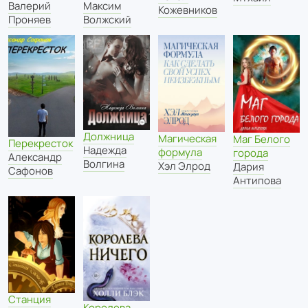
Валерий
Максим
Кожевников
Проняев
Волжский
Должница
Магическая
Маг Белого
Перекресток
Надежда
формула
города
Александр
Волгина
Хэл Элрод
Дария
Сафонов
Антипова
Станция
Королева