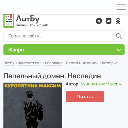
Жанры
ЛитБу
›
Фантастика
›
Киберпанк
› Пепельный домен. Наследие
Пепельный домен. Наследие
Автор:
Куропятник Максим
Читать