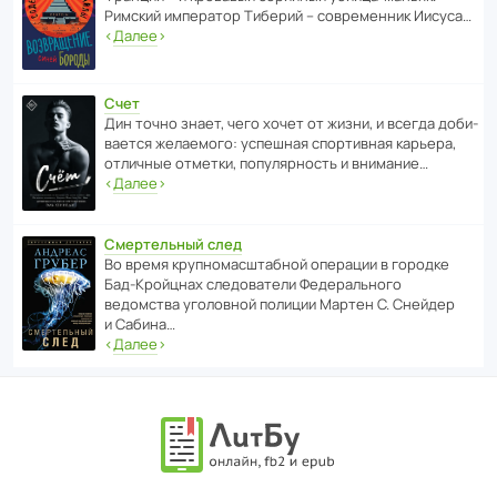
Римский импе­ратор Тиберий – совре­менник Иисуса…
‹
Далее
›
Счет
Дин точно знает, чего хочет от жизни, и всегда доби­
ва­ется жела­е­мого: успе­шная спор­ти­вная карьера,
отли­чные отметки, попу­ля­р­ность и внимание…
‹
Далее
›
Смертельный след
Во время круп­но­мас­ш­та­бной операции в городке
Бад‑Крой­цнах следо­ва­тели Феде­раль­ного
ведомства уголо­вной полиции Мартен С. Снейдер
и Сабина…
‹
Далее
›