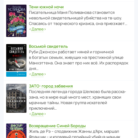
Тени южной ночи
Писа­тель­ница Маня Поли­ва­нова стано­вится
невольной свиде­тель­ницей убийства на тв-шоу.
Спасаясь от твор­че­с­кого кризиса, она приезжает…
‹
Далее
›
Восьмой свидетель
Руби Джонсон рабо­тает няней и горни­чной
в богатых семьях, живущих на прес­ти­жной улице
Манх­эт­тена. Она знает про них всё. Их распо­рядок
дня…
‹
Далее
›
ЗАТО: город забвения
После­дняя легенда города Шелково была расска­
зана, но в мире ещё много мест, хранящих свои
мрачные тайны. Новая группа иска­телей
приключений…
‹
Далее
›
Возвращение Синей Бороды
Жиль де Рэ – спод­ви­жник Жанны д’Арк, маршал
Франции – и кровавый серийный убийца-маньяк.