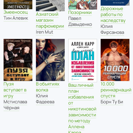
Дорожные
Змееносец
Позорники
Азиатский
работы по
Тин Алевик
Павел
магазин
наследству
Давыденко
парфюмерии
Юлия
Iren Mut
Фирсанова
В объятиях
Пузя
10.000
Ваш личный
волка
вступает в
реинкарнаций
план
Юлия
игру
спустя
избавления
Фадеева
Мстислава
Борн Ту Би
от
Чёрная
никотиновой
зависимости
по методу
Аллена
Карра