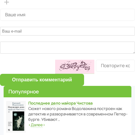
Отправить комментарий
Популярное
Последнее дело майора Чистова
Сюжет нового романа Водо­ла­з­кина пост­роен как
дете­ктив и разво­ра­чи­ва­ется в совре­менном Пете­р­
бурге. Убивают…
‹
Далее
›