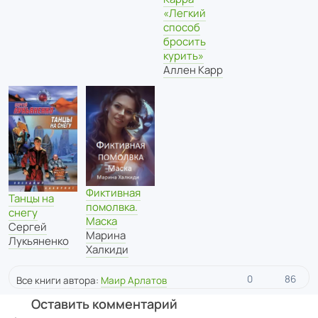
«Легкий
способ
бросить
курить»
Аллен Карр
Фиктивная
Танцы на
помолвка.
снегу
Маска
Сергей
Марина
Лукьяненко
Халкиди
0
86
Все книги автора:
Маир Арлатов
Оставить комментарий