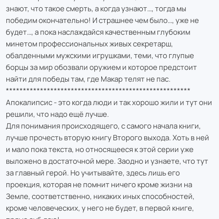
знают, что такое смерть, а когда узнают…, тогда мы
победим окончательно! И страшнее чем было…, уже не
будет…, а пока наслаждайся качественным глубоким
минетом профессиональных живых секретарш,
обалденными мужскими игрушками, теми, что глупые
борцы за мир обозвали оружием и которое предстоит
найти для победы там, где Макар телят не пас.
******************************************************
Апокалипсис - это когда люди и так хорошо жили и тут они
решили, что надо ещё лучше.
Для понимания происходящего, с самого начала книги,
лучше прочесть вторую книгу Второго выхода. Хоть в ней
и мало пока текста, но относящееся к этой серии уже
выложено в достаточной мере. Заодно и узнаете, что тут
за главный герой. Но учитывайте, здесь лишь его
проекция, которая не помнит ничего кроме жизни на
Земле, соответственно, никаких иных способностей,
кроме человеческих, у него не будет, в первой книге,