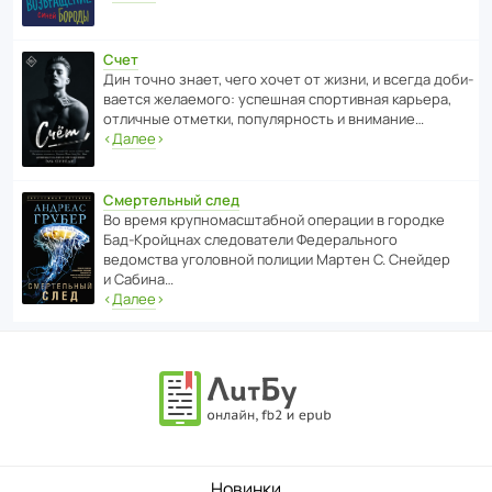
Счет
Дин точно знает, чего хочет от жизни, и всегда доби­
ва­ется жела­е­мого: успе­шная спор­ти­вная карьера,
отли­чные отметки, попу­ля­р­ность и внимание…
‹
Далее
›
Смертельный след
Во время круп­но­мас­ш­та­бной операции в городке
Бад‑Крой­цнах следо­ва­тели Феде­раль­ного
ведомства уголо­вной полиции Мартен С. Снейдер
и Сабина…
‹
Далее
›
Новинки