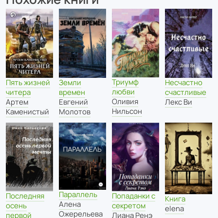
Триумф
Пять жизней
Земли
Несчастно
любви
читера
времен
счастливые
Оливия
Артем
Евгений
Лекс Ви
Нильсон
Каменистый
Молотов
Параллель
Попаданки с
Последняя
Книга
Алена
секретом
осень
elena
Ожерельева
Лиана Ренэ
первой