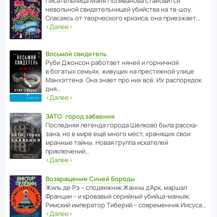
Писа­тель­ница Маня Поли­ва­нова стано­вится
невольной свиде­тель­ницей убийства на тв-шоу.
Спасаясь от твор­че­с­кого кризиса, она приезжает…
‹
Далее
›
Восьмой свидетель
Руби Джонсон рабо­тает няней и горни­чной
в богатых семьях, живущих на прес­ти­жной улице
Манх­эт­тена. Она знает про них всё. Их распо­рядок
дня…
‹
Далее
›
ЗАТО: город забвения
После­дняя легенда города Шелково была расска­
зана, но в мире ещё много мест, хранящих свои
мрачные тайны. Новая группа иска­телей
приключений…
‹
Далее
›
Возвращение Синей Бороды
Жиль де Рэ – спод­ви­жник Жанны д’Арк, маршал
Франции – и кровавый серийный убийца-маньяк.
Римский импе­ратор Тиберий – совре­менник Иисуса…
‹
Далее
›