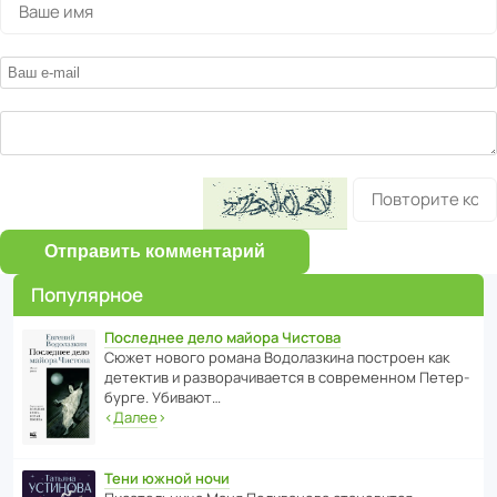
Отправить комментарий
Популярное
Последнее дело майора Чистова
Сюжет нового романа Водо­ла­з­кина пост­роен как
дете­ктив и разво­ра­чи­ва­ется в совре­менном Пете­р­
бурге. Убивают…
‹
Далее
›
Тени южной ночи