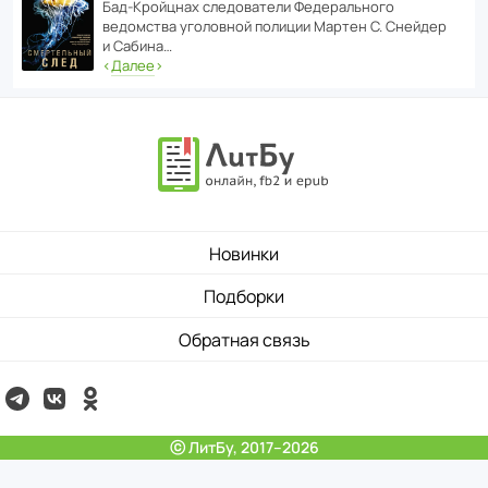
Бад‑Крой­цнах следо­ва­тели Феде­раль­ного
ведомства уголо­вной полиции Мартен С. Снейдер
и Сабина…
‹
Далее
›
Новинки
Подборки
Обратная связь
ⓒ ЛитБу, 2017–2026