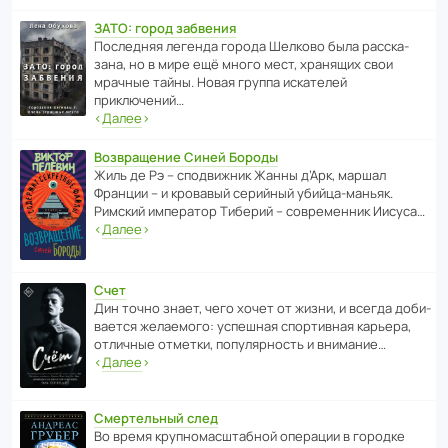
ЗАТО: город забвения
После­дняя легенда города Шелково была расска­
зана, но в мире ещё много мест, хранящих свои
мрачные тайны. Новая группа иска­телей
приключений…
‹
Далее
›
Возвращение Синей Бороды
Жиль де Рэ – спод­ви­жник Жанны д’Арк, маршал
Франции – и кровавый серийный убийца-маньяк.
Римский импе­ратор Тиберий – совре­менник Иисуса…
‹
Далее
›
Счет
Дин точно знает, чего хочет от жизни, и всегда доби­
ва­ется жела­е­мого: успе­шная спор­ти­вная карьера,
отли­чные отметки, попу­ля­р­ность и внимание…
‹
Далее
›
Смертельный след
Во время круп­но­мас­ш­та­бной операции в городке