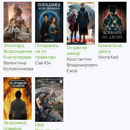
Элонгард.
Попаданец
Комната на
Он вам не
Возрождение.
не по
двоих
мажор
Книга первая
правилам
Мила Кей
Константин
Валентина
Сай Юн
Владимирович
Колоесникова
Ежов
За кромкой
Мир
пламени