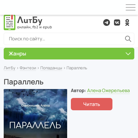
Жанры
ЛитБу
›
Фэнтези
›
Попаданцы
› Параллель
Параллель
Автор:
Алена Ожерельева
Читать