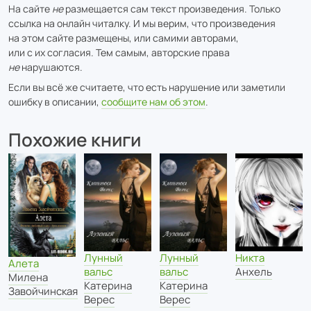
На сайте
не
размещается сам текст произведения. Только
ссылка на онлайн читалку. И мы верим, что произведения
на этом сайте размещены, или самими авторами,
или с их согласия. Тем самым, авторские права
не
нарушаются.
Если вы всё же считаете, что есть нарушение или заметили
ошибку в описании,
сообщите нам об этом
.
Похожие книги
Лунный
Лунный
Никта
Алета
вальс
вальс
Анхель
Милена
Катерина
Катерина
Завойчинская
Верес
Верес