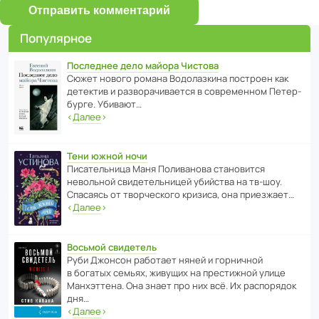
Отправить комментарий
Популярное
Последнее дело майора Чистова
Сюжет нового романа Водо­ла­з­кина пост­роен как
дете­ктив и разво­ра­чи­ва­ется в совре­менном Пете­р­
бурге. Убивают…
‹
Далее
›
Тени южной ночи
Писа­тель­ница Маня Поли­ва­нова стано­вится
невольной свиде­тель­ницей убийства на тв-шоу.
Спасаясь от твор­че­с­кого кризиса, она приезжает…
‹
Далее
›
Восьмой свидетель
Руби Джонсон рабо­тает няней и горни­чной
в богатых семьях, живущих на прес­ти­жной улице
Манх­эт­тена. Она знает про них всё. Их распо­рядок
дня…
‹
Далее
›